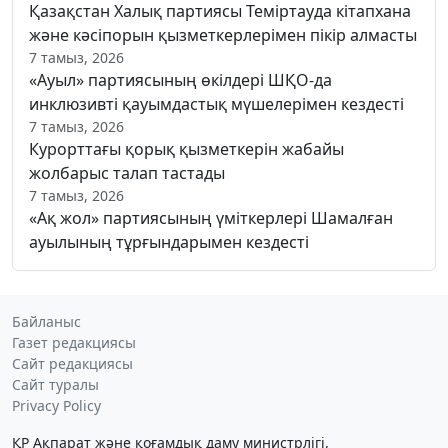
Қазақстан Халық партиясы Теміртауда кітапхана
және кәсіпорын қызметкерлерімен пікір алмасты
7 тамыз, 2026
«Ауыл» партиясының өкілдері ШҚО-да
инклюзивті қауымдастық мүшелерімен кездесті
7 тамыз, 2026
Курорттағы қорық қызметкерін жабайы
жолбарыс талап тастады
7 тамыз, 2026
«Ақ жол» партиясының үміткерлері Шамалған
ауылының тұрғындарымен кездесті
Байланыс
Газет редакциясы
Сайт редакциясы
Сайт туралы
Privacy Policy
ҚР Ақпарат және қоғамдық даму министрлігі,