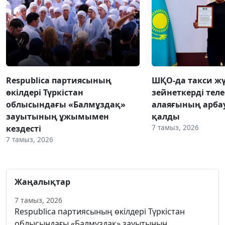
Respublica партиясының
ШҚО-да такси жү
өкілдері Түркістан
зейнеткерді тел
облысындағы «Балмұздақ»
алаяғының арба
зауытының ұжымымен
қалды
7 тамыз, 2026
кездесті
7 тамыз, 2026
Жаңалықтар
7 тамыз, 2026
Respublica партиясының өкілдері Түркістан
облысындағы «Балмұздақ» зауытының