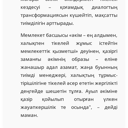
кездесуі – қоғамдық диалогтың
трансформациясын күшейтіп, мақсатты
тиімділігін арттырады.
Мемлекет басшысы «әкім – ең алдымен,
халықпен тікелей жұмыс істейтін
мемлекеттік қызметші» деуінен, қазіргі
заманғы әкімнің образы – еліне
жанашыр адал азамат, жаңа буынның
тиімді менеджері, халықтың тұрмыс-
тірішілігіне тікелей әсер ететін жергілікті
деңгейде шешетін тұлға. Ауыл әкіміне
қазір қойылып отырған үлкен
жауапкершілік те осында", – дейді
маман.