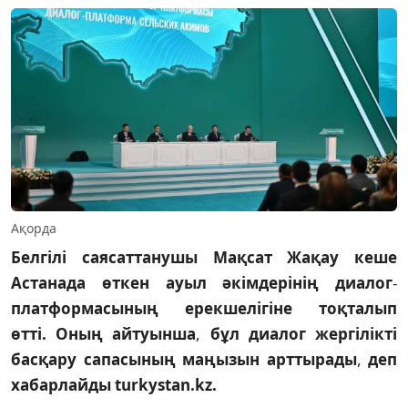
Ақорда
Белгілі
саясаттанушы
Мақсат
Жақау
кеше
Астанада
өткен
ауыл
әкімдерінің
диалог
-
платформасының
ерекшелігіне тоқталып
өтті.
Оның
айтуынша
,
бұл
диалог
жергілікті
басқару
сапасының
маңызын
арттырады
,
деп
хабарлайды
turkystan.kz.