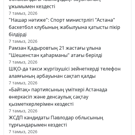
ұжымымен кездесті
7 тамыз, 2026
"Нашар нәтиже": Спорт министрлігі "Астана"
баскетбол клубының жабылуына қатысты пікір
білдірді
7 тамыз, 2026
Рамзан Қадыровтың 21 жастағы ұлына
"Шешенстан қаһарманы" атағы берілді
7 тамыз, 2026
ШҚО-да такси жүргізушісі зейнеткерді телефон
алаяғының арбауынан сақтап қалды
7 тамыз, 2026
«Байтақ» партиясының үміткері Астанада
өнеркәсіп және денсаулық сақтау
қызметкерлерімен кездесті
7 тамыз, 2026
ЖСДП кандидаты Павлодар облысының
тұрғындарымен кездесті
7 тамыз, 2026