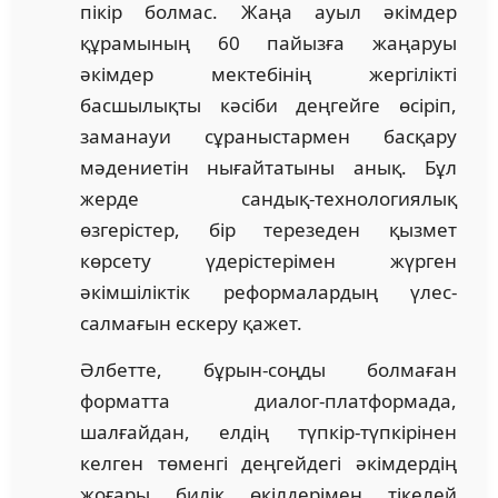
пікір болмас. Жаңа ауыл әкімдер
құрамының 60 пайызға жаңаруы
әкімдер мектебінің жергілікті
басшылықты кәсіби деңгейге өсіріп,
заманауи сұраныстармен басқару
мәдениетін нығайтатыны анық. Бұл
жерде сандық-технологиялық
өзгерістер, бір терезеден қызмет
көрсету үдерістерімен жүрген
әкімшіліктік реформалардың үлес-
салмағын ескеру қажет.
Әлбетте, бұрын-соңды болмаған
форматта диалог-платформада,
шалғайдан, елдің түпкір-түпкірінен
келген төменгі деңгейдегі әкімдердің
жоғары билік өкілдерімен тікелей