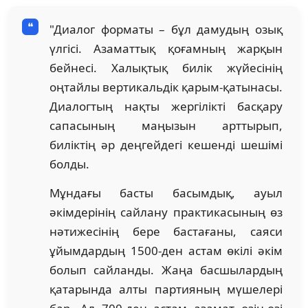
"Диалог форматы – бұл дамудың озық
үлгісі. Азаматтық қоғамның жарқын
бейнесі. Халықтық билік жүйесінің
оңтайлы вертикальдік қарым-қатынасы.
Диалогтың нақты жергілікті басқару
сапасының маңызын арттырып,
биліктің әр деңгейдегі кешенді шешімі
болды.
Мұндағы басты басымдық, ауыл
әкімдерінің сайлану практикасының өз
нәтижесінің бере бастағаны, саяси
ұйымдардың 1500-ден астам өкілі әкім
болып сайланды. Жаңа басшылардың
қатарында алты партияның мүшелері