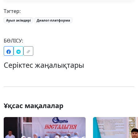
Тэгтер:
Ауыл әкімдері
Диалог-платформа
БӨЛІСУ:
Серіктес жаңалықтары
Ұқсас мақалалар