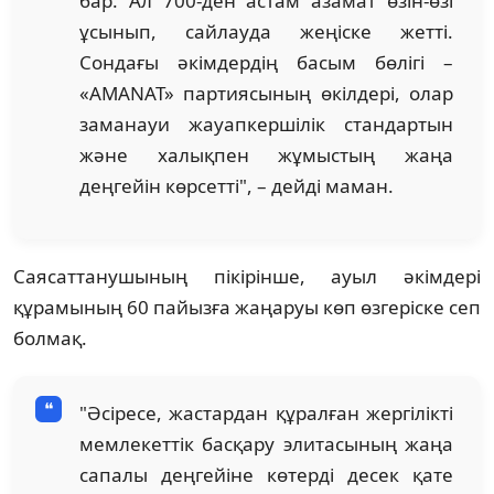
бар. Ал 700-ден астам азамат өзін-өзі
ұсынып, сайлауда жеңіске жетті.
Сондағы әкімдердің басым бөлігі –
«AMANAT» партиясының өкілдері, олар
заманауи жауапкершілік стандартын
және халықпен жұмыстың жаңа
деңгейін көрсетті", – дейді маман.
Саясаттанушының пікірінше, ауыл әкімдері
құрамының 60 пайызға жаңаруы көп өзгеріске сеп
болмақ.
"Әсіресе, жастардан құралған жергілікті
мемлекеттік басқару элитасының жаңа
сапалы деңгейіне көтерді десек қате