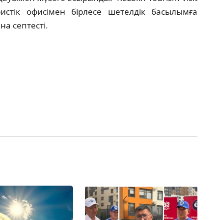
уристік офисімен бірлесе шетелдік басылымға
а септесті.