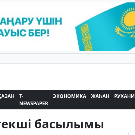
ҚАЗАН
T-
ЭКОНОМИКА
ЖАҺАН
РУХАНИ
NEWSPAPER
текші басылымы