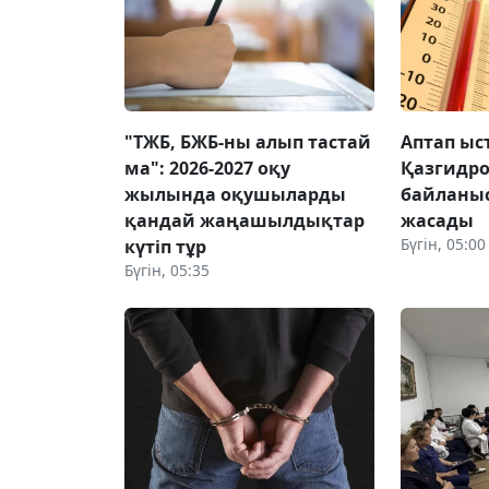
"ТЖБ, БЖБ-ны алып тастай
Аптап ыс
ма": 2026-2027 оқу
Қазгидро
жылында оқушыларды
байланыс
қандай жаңашылдықтар
жасады
Бүгін, 05:00
күтіп тұр
Бүгін, 05:35