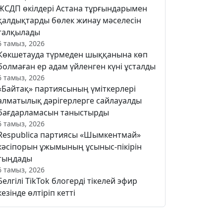
ЖСДП өкілдері Астана тұрғындарымен
қалдықтарды бөлек жинау мәселесін
талқылады
6 тамыз, 2026
Көкшетауда түрмеден шыққанына көп
болмаған ер адам үйленген күні ұсталды
6 тамыз, 2026
«Байтақ» партиясының үміткерлері
алматылық дәрігерлерге сайлауалды
бағдарламасын таныстырды
6 тамыз, 2026
Respublica партиясы «Шымкентмай»
кәсіпорын ұжымының ұсыныс-пікірін
тыңдады
6 тамыз, 2026
Белгілі TikTok блогерді тікелей эфир
кезінде өлтіріп кетті