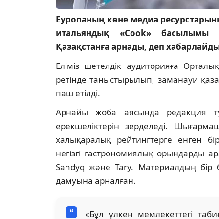
Еуропаның көне медиа ресурстарын
итальяндық «Cook» басылымы 
Қазақстанға арнады, деп хабарлайд
Еліміз шетелдік аудиторияға Ортал
ретінде таныстырылып, заманауи қа
паш етілді.
Арнайы жоба аясында редакция ту
ерекшеліктерін зерделеді. Шығармаш
халықаралық рейтингтерге енген бі
негізгі гастрономиялық орындарды ара
Sandyq және Tary. Материалдың бір 
дамуына арналған.
«Бұл үлкен мемлекеттегі таби