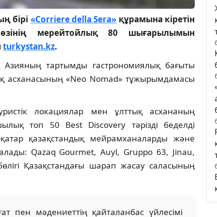
ың бірі
«Corriere della Sera»
құрамына кіретін
өзінің мерейтойлық 80 шығарылымын
ы
turkystan.kz
.
ық Азияның тартымды гастрономиялық бағыты
зақ асханасының «Neo Nomad» тұжырымдамасы
ристік локациялар мен ұлттық асхананың
ылық топ 50 Best Discovery тәрізді беделді
рқатар қазақстандық мейрамханаларды және
лады: Qazaq Gourmet, Auyl, Gruppo 63, Jinau,
бөлігі Қазақстандағы шарап жасау саласының
ғат пен мәдениеттің қайталанбас үйлесімі