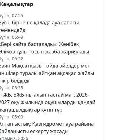
Жаңалықтар
Бүгін, 07:25
Бүгін бірнеше қалада ауа сапасы
төмендейді
Бүгін, 06:49
«Бәрі қайта басталады»: Жәнібек
Әлімханұлы тосын жазба жариялады
Бүгін, 06:22
Баян Мақсатқызы тойда әйелдер мен
әншілер туралы айтқан ақсақал жайлы
пікір білдірді
Бүгін, 05:35
"ТЖБ, БЖБ-ны алып тастай ма": 2026-
2027 оқу жылында оқушыларды қандай
жаңашылдықтар күтіп тұр
Бүгін, 05:00
Аптап ыстық: Қазгидромет ауа райына
байланысты ескерту жасады
6 тамыз, 2026