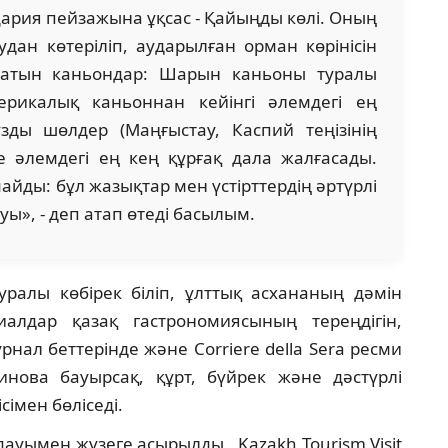
рия пейзажына ұқсас - Қайыңды көлі. Оның
ан көтеріліп, аударылған орман көрінісін
латын каньондар: Шарын каньоны туралы
ерикалық каньоннан кейінгі әлемдегі ең
ұзды шөлдер (Маңғыстау, Каспий теңізінің
 әлемдегі ең кең құрғақ дала жалғасады.
йды: бұл жазықтар мен үстірттердің әртүрлі
ы», - деп атап өтеді басылым.
ралы көбірек біліп, ұлттық асхананың дәмін
иалдар қазақ гастрономиясының тереңдігін,
нал беттерінде және Corriere della Sera ресми
нова бауырсақ, құрт, бүйрек және дәстүрлі
імен бөліседі.
ауымен жүзеге асырылды. Kazakh Tourism Visit