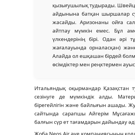
қызығушылық тудырады. Швейца
айдынына батқан шыршалар суд
жасайды. Аризонаны ойға са
айтпау мүмкін емес. Бұл ам
үлкендерінің бірі. Одан әрі т
жағалауында орналасқан) және
Алайда ол ешқашан бірдей болма
өсімдіктер мен реңктермен ауысу
Итальяндық оқырмандар Қазақстан ту
сезінуге де мүмкіндік алды. Матер
бірегейлігін және байлығын ашады. Жур
сайтында сарапшы Айгерім Мұсағажи
балғын сүр ет тағамдарын дайындау әдіс
Жоба Neos Air әуе компаниясының қолд