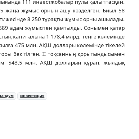
лығында 111 инвестжобалар пулы қалыптасқан.
915 жаңа жұмыс орнын ашу көзделген. Биыл 58
тижесінде 8 250 тұрақты жұмыс орны ашылады.
 4889 адам жұмыспен қамтылды. Сонымен қатар
ың капиталына 1 178,4 млрд. теңге көлемінде
жылға 475 млн. АҚШ доллары көлемінде тікелей
торы бекітілген. II тоқсанның қорытындысымен
емі 543,5 млн. АҚШ долларын құрап, жылдық
рандум
инвестиция