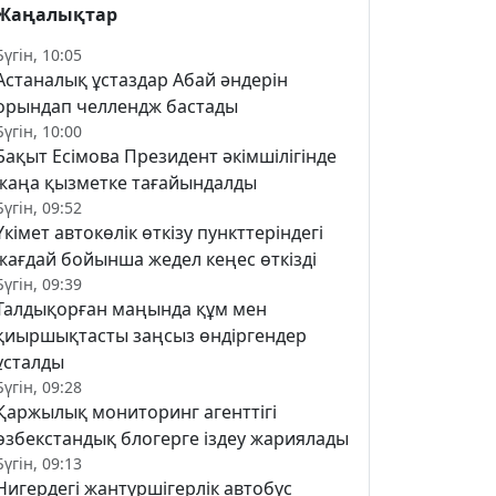
Жаңалықтар
Бүгін, 10:05
Астаналық ұстаздар Абай әндерін
орындап челлендж бастады
Бүгін, 10:00
Бақыт Есімова Президент әкімшілігінде
жаңа қызметке тағайындалды
Бүгін, 09:52
Үкімет автокөлік өткізу пункттеріндегі
жағдай бойынша жедел кеңес өткізді
Бүгін, 09:39
Талдықорған маңында құм мен
қиыршықтасты заңсыз өндіргендер
ұсталды
Бүгін, 09:28
Қаржылық мониторинг агенттігі
өзбекстандық блогерге іздеу жариялады
Бүгін, 09:13
Нигердегі жантүршігерлік автобус