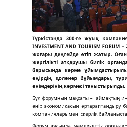
Түркістанда 300-ге жуық компан
INVESTMENT AND TOURISM FORUM – 
жоғары деңгейде өтіп жатыр. Оға
жергілікті атқарушы билік орган
барысында көрме ұйымдастырылы
өңірдің қолөнер бұйымдары, ту
өнімдерінің көрмесі таныстырылды.
Бұл форумның мақсаты – аймақтың инве
өңір экономикасын әртараптандыру б
компанияларымен іскерлік байланыста
Форум аясында мемлекеттік органдар