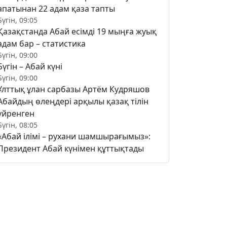
апатынан 22 адам қаза тапты
Бүгін, 09:05
Қазақстанда Абай есімді 19 мыңға жуық
адам бар – статистика
Бүгін, 09:00
Бүгін – Абай күні
Бүгін, 09:00
Ұлттық ұлан сарбазы Артём Кудряшов
Абайдың өлеңдері арқылы қазақ тілін
үйренген
Бүгін, 08:05
«Абай ілімі – рухани шамшырағымыз»:
Президент Абай күнімен құттықтады