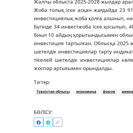
Жалпы облыста 2025-2028 жылдар ара
Жоба толық іске асқан жағдайда 23 
инвестициялық жоба қолға алынып, нә
Бүгінде 34 инвестжоба іске қосылып,
биыл 10 айдың қорытындысымен облыст
инвестиция тартылған. Облысқа 2025 
шетелдік инвестициялар тарту индика
тікелей шетелдік инвестициялар көл
жоспар артығымен орындалды.
Тэгтер:
Түркістан облысы
экономика
форум
мемо
БӨЛІСУ: