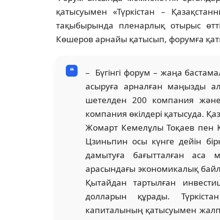
қатысуымен «Түркістан – Қазақстан
тақыбырында пленарлық отырыс өтті
Көшеров арнайы қатысып, форумға қат
– Бүгінгі форум – жаңа бастам
асыруға арналған маңызды а
шетелден 200 компания және 
компания өкілдері қатысуда. Қ
Жомарт Кемелұлы Тоқаев пен 
Цзиньпин осы күнге дейін бір
дамытуға бағытталған аса м
арасындағы экономикалық байла
Қытайдан тартылған инвест
долларын құрады. Түркіст
капиталының қатысуымен жалп