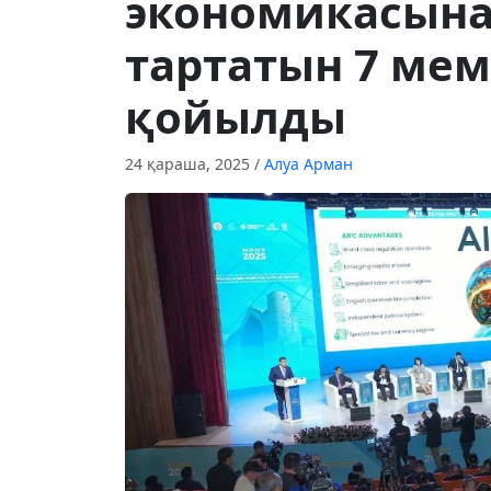
экономикасына 
тартатын 7 ме
қойылды
24 қараша, 2025
/
Алуа Арман