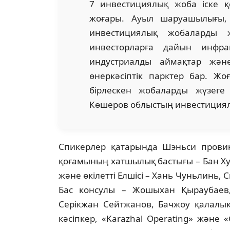
7 инвестициялық жоба іске қ
жоғары. Ауыл шаруашылығы, 
инвестициялық жобаларды ж
инвесторларға дайын инфр
индустриалды аймақтар жән
өнеркәсіптік парктер бар. Ж
бірлескен жобаларды жүзеге
Көшеров облыстың инвестициял
Спикерлер қатарында Шэньси прови
қоғамының хатшылық бастығы – Бан Ху
және өкілетті Елшісі – Хань Чуньлинь
Бас консулы – Жошыхан Қыраубаев,
Серікжан Сейтжанов, Бачжоу қалалық
кәсіпкер, «Karazhal Operating» және