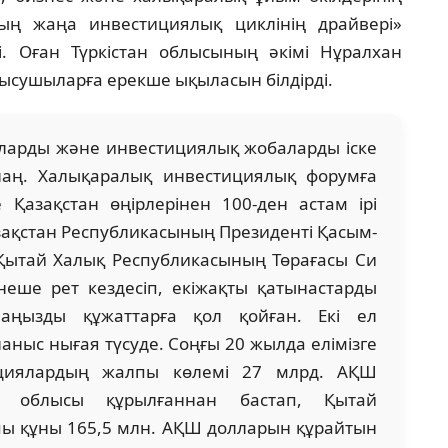
ның жаңа инвестициялық циклінің драйвері»
. Оған Түркістан облысының әкімі Нұралхан
ысушыларға ерекше ықыласын білдірді.
аларды және инвестициялық жобаларды іске
лаң. Халықаралық инвестициялық форумға
Қазақстан өңірлерінен 100-ден астам ірі
азақстан Республикасының Президенті Қасым-
Қытай Халық Республикасының Төрағасы Си
неше рет кездесіп, екіжақты қатынастарды
аңызды құжаттарға қол қойған. Екі ел
ныс нығая түсуде. Соңғы 20 жылда елімізге
ициялардың жалпы көлемі 27 млрд. АҚШ
ан облысы құрылғаннан бастап, Қытай
ы құны 165,5 млн. АҚШ долларын құрайтын