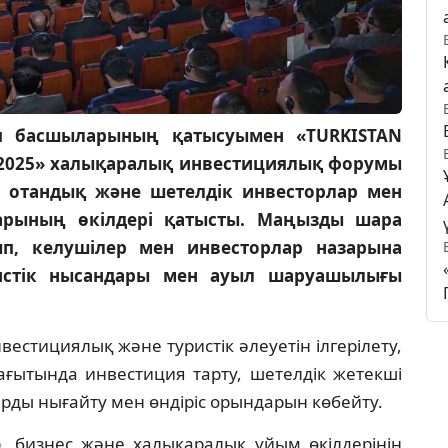
ия басшыларының қатысуымен «TURKISTAN
2025» халықаралық инвестициялық форумы
н отандық және шетелдік инвесторлар мен
дарының өкілдері қатысты. Маңызды шара
п, келушілер мен инвесторлар назарына
ристік нысандары мен ауыл шаруашылығы
стициялық және туристік әлеуетін ілгерілету,
ағытында инвестиция тарту, шетелдік жетекші
рды нығайту мен өндіріс орындарын көбейту.
, бизнес және халықаралық ұйым өкілдерінің