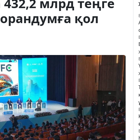
432,2 млрд теңге
морандумға қол