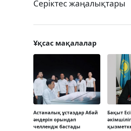
Серіктес жаңалықтары
Ұқсас мақалалар
Астаналық ұстаздар Абай
Бақыт Ес
әндерін орындап
әкімшілі
челлендж бастады
қызметк