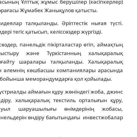
касының Ұлттық жұмыс берушілер (кәсіпкерлер)
рағасы Жұмабек Жанықұлов қатысты.
идеялар талқыланды. Әріптестік нығая түсті.
ері тегіс қатысып, келіссөздер жүргізді.
здер, панельдік пікірталастар өтіп, аймақтың
аныстыру және Түркістанның халықаралық
 нығайту шаралары талқыланды. Халықаралық
мен әлемнің көшбасшы компаниялары арасында
у бойынша меморандумдарға қол қойылады.
устриалды аймағын құру жөніндегі жоба, джинс
діру, халықаралық текстиль орталығын құру,
ауыл шаруашылығы өнімдерінің жобасы,
нельдерін өндіру бағытындағы инвестжобалар