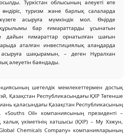
осылды. Түркістан облысының әлеуеті өте
өндіріс, туризм және барлық салаларда
үзеге асыруға мүмкіндік мол. Өңірде
ақұрылымы бар ғимараттарды ұсынатын
е дайын ғимараттар орнатылған шағын
оғарыда аталған инвестициялық алаңдарда
 асыруға шақырамын, – деген Нұралхан
ық әлеуетін баяндады.
нциясының шетелдік мемлекеттермен достық
эй, Қазақстан Республикасындағы ҚХР Төтенше
, Сиань қаласындағы Қазақстан Республикасының
 «Souths Oil» компаниясының президенті –
 халық үкіметінің хатшысы (ҚХР) – Му Хэжун,
 «Global Chemicals Company» компанияларының