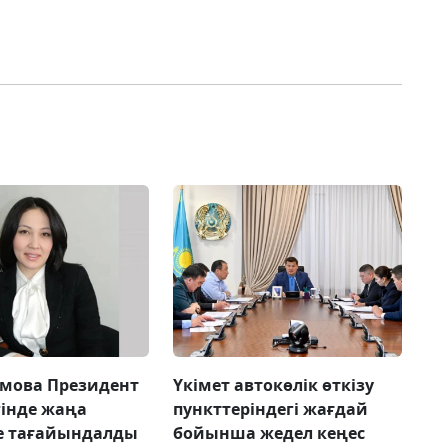
імова Президент
Үкімет автокөлік өткізу
гінде жаңа
пункттеріндегі жағдай
е тағайындалды
бойынша жедел кеңес