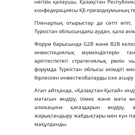
негізін қалаушы, Қазақстан Республи
конфедерациясы ҚБ президиумының тө
Пленарлық отырыстар да сәтті өтіп, 
Түркістан облысындағы аудан, қала әкімд
Форум барысында G2B және B2B келіссө
инвестициялық мүмкіндіктерін т
әріптестіктегі стратегиялық рөлін
форумда Түркістан облысы әкімдігі 
бірлескен инвестжобаларды іске асыр
Атап айтқанда, «Қазақстан-Қытай» инд
матасын өндіру, ілмек және мата өн
алюкацинк қағаздарын өндіру, 
жарықтандыру жабдықтары мен күн па
мақұлданды.