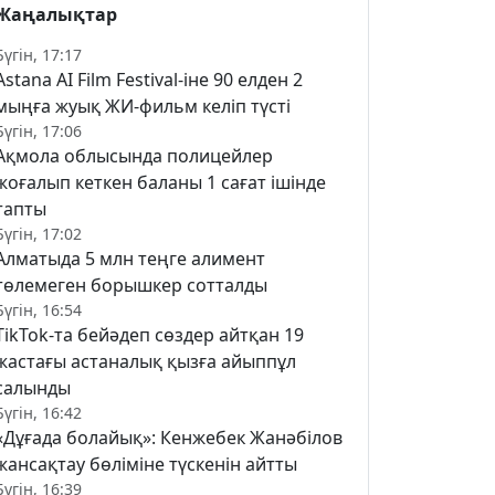
Жаңалықтар
Бүгін, 17:17
Astana AI Film Festival-іне 90 елден 2
мыңға жуық ЖИ-фильм келіп түсті
Бүгін, 17:06
Ақмола облысында полицейлер
жоғалып кеткен баланы 1 сағат ішінде
тапты
Бүгін, 17:02
Алматыда 5 млн теңге алимент
төлемеген борышкер сотталды
Бүгін, 16:54
TikTok-та бейәдеп сөздер айтқан 19
жастағы астаналық қызға айыппұл
салынды
Бүгін, 16:42
«Дұғада болайық»: Кенжебек Жанәбілов
жансақтау бөліміне түскенін айтты
Бүгін, 16:39