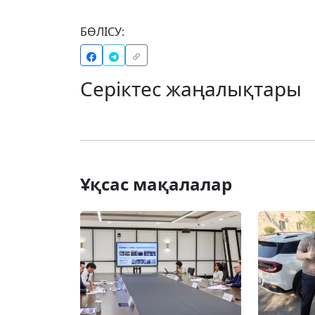
БӨЛІСУ:
Серіктес жаңалықтары
Ұқсас мақалалар