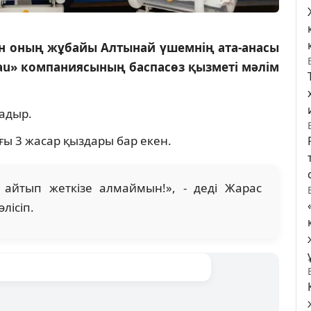
ен оның жұбайы Алтынай үшемнің ата-анасы
lau» компаниясының баспасөз қызметі мәлім
Қадыр.
ы 3 жасар қыздары бар екен.
 айтып жеткізе алмаймын!», - деді Жарас
лісіп.