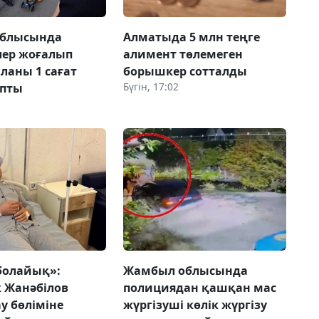
облысында
Алматыда 5 млн теңге
лер жоғалып
алимент төлемеген
аланы 1 сағат
борышкер сотталды
Бүгін, 17:02
апты
болайық»:
Жамбыл облысында
 Жанәбілов
полициядан қашқан мас
у бөліміне
жүргізуші көлік жүргізу