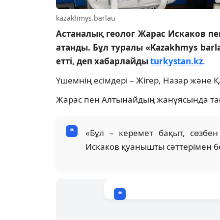
kazakhmys.barlau
Астаналық геолог Жарас Искаков п
атанды. Бұл туралы «Kazakhmys bar
етті, деп хабарлайды
turkystan.kz
.
Үшемнің есімдері – Жігер, Назар және 
Жарас пен Алтынайдың жанұясында тағ
«Бұл – керемет бақыт, сөзбен
Искаков қуанышты сәттерімен бө