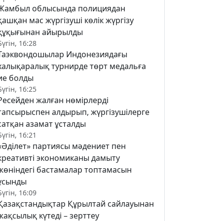
Жамбыл облысында полициядан
қашқан мас жүргізуші көлік жүргізу
құқығынан айырылды
Бүгін, 16:28
Таэквондошылар Индонезиядағы
халықаралық турнирде төрт медальға
ие болды
Бүгін, 16:25
Ресейден жалған нөмірлерді
тапсырыспен алдырып, жүргізушілерге
сатқан азамат ұсталды
Бүгін, 16:21
«Әділет» партиясы мәдениет пен
креативті экономиканы дамыту
жөніндегі бастамалар топтамасын
ұсынды
Бүгін, 16:09
Қазақстандықтар Құрылтай сайлауынан
жақсылық күтеді – зерттеу