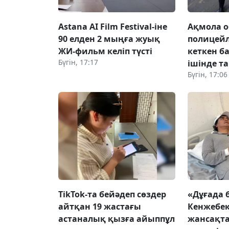
Astana AI Film Festival-іне
Ақмола 
90 елден 2 мыңға жуық
полицей
ЖИ-фильм келіп түсті
кеткен б
Бүгін, 17:17
ішінде т
Бүгін, 17:06
TikTok-та бейәдеп сөздер
«Дұғада 
айтқан 19 жастағы
Кенжебек
астаналық қызға айыппұл
жансақта