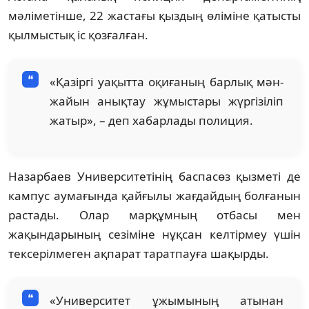
мәліметінше, 22 жастағы қыздың өліміне қатысты
қылмыстық іс қозғалған.
«Қазіргі уақытта оқиғаның барлық мән-
жайын анықтау жұмыстары жүргізіліп
жатыр», – деп хабарлады полиция.
Назарбаев Университетінің баспасөз қызметі де
кампус аумағында қайғылы жағдайдың болғанын
растады. Олар марқұмның отбасы мен
жақындарының сезіміне нұқсан келтірмеу үшін
тексерілмеген ақпарат таратпауға шақырды.
«Университет ұжымының атынан