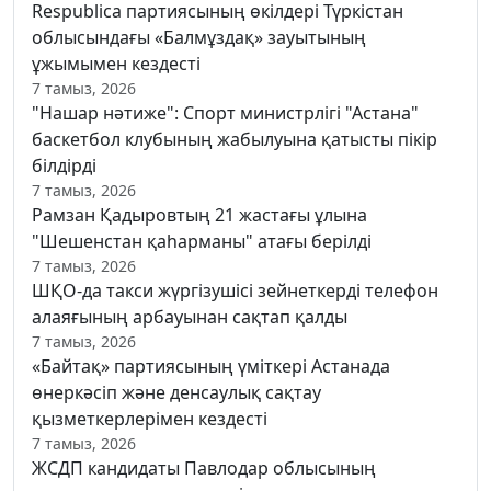
Respublica партиясының өкілдері Түркістан
облысындағы «Балмұздақ» зауытының
ұжымымен кездесті
7 тамыз, 2026
"Нашар нәтиже": Спорт министрлігі "Астана"
баскетбол клубының жабылуына қатысты пікір
білдірді
7 тамыз, 2026
Рамзан Қадыровтың 21 жастағы ұлына
"Шешенстан қаһарманы" атағы берілді
7 тамыз, 2026
ШҚО-да такси жүргізушісі зейнеткерді телефон
алаяғының арбауынан сақтап қалды
7 тамыз, 2026
«Байтақ» партиясының үміткері Астанада
өнеркәсіп және денсаулық сақтау
қызметкерлерімен кездесті
7 тамыз, 2026
ЖСДП кандидаты Павлодар облысының