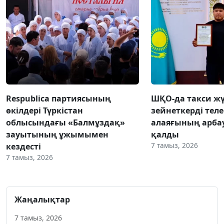
Respublica партиясының
ШҚО-да такси жү
өкілдері Түркістан
зейнеткерді тел
облысындағы «Балмұздақ»
алаяғының арба
зауытының ұжымымен
қалды
7 тамыз, 2026
кездесті
7 тамыз, 2026
Жаңалықтар
7 тамыз, 2026