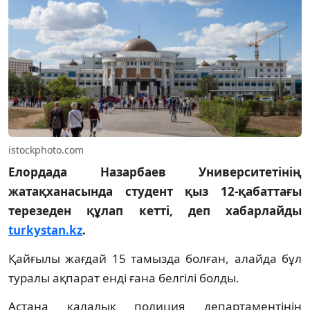
istockphoto.com
Елордада Назарбаев Университетінің
жатақханасында студент қыз 12-қабаттағы
терезеден құлап кетті, деп хабарлайды
turkystan.kz
.
Қайғылы жағдай 15 тамызда болған, алайда бұл
туралы ақпарат енді ғана белгілі болды.
Астана қалалық полиция департаментінің