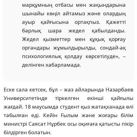
марқұмның отбасы мен жақындарына
шынайы көңіл айтамыз және олардың
ауыр қайғысына ортақпыз. Қажетті
барлық шара жедел қабылданды.
Жедел қызметтер мен құқық қорғау
органдары жұмылдырылды, сондай-ақ
психологиялық қолдау көрсетілуде», –
делінген хабарламада.
Еске сала кетсек, бұл – жаз айларында Назарбаев
Университетінде тіркелген екінші қайғылы
жағдай. 18 маусымда студент қыз жатақханада өлі
табылған еді. Кейін Ғылым және жоғары білім
министрі Саясат Нұрбек осы оқиғаға қатысты пікір
білдірген болатын.