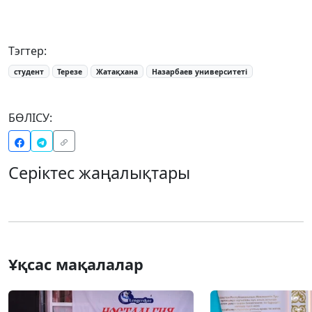
Тэгтер:
студент
Терезе
Жатақхана
Назарбаев университеті
БӨЛІСУ:
Серіктес жаңалықтары
Ұқсас мақалалар