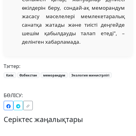
өкілдерін беру, сондай-ақ меморандум
жасасу мәселелері мемлекетаралық
санатқа жатады және тиісті деңгейде
шешім қабылдауды талап етеді", –
делінген хабарламада.
Тэгтер:
Киік
Өзбекстан
меморандум
Экология министрлігі
БӨЛІСУ:
Серіктес жаңалықтары