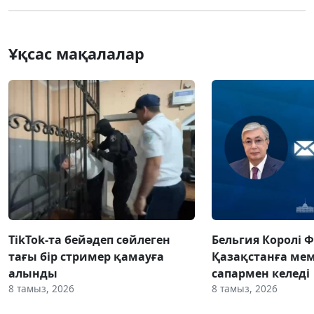
Ұқсас мақалалар
TikTok-та бейәдеп сөйлеген
Бельгия Королі 
тағы бір стример қамауға
Қазақстанға ме
алынды
сапармен келеді
8 тамыз, 2026
8 тамыз, 2026