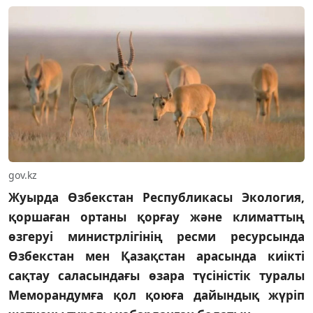
gov.kz
Жуырда Өзбекстан Республикасы Экология,
қоршаған ортаны қорғау және климаттың
өзгеруі министрлігінің ресми ресурсында
Өзбекстан мен Қазақстан арасында киікті
сақтау саласындағы өзара түсіністік туралы
Меморандумға қол қоюға дайындық жүріп