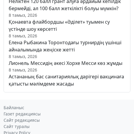
Неліктен 120 балл грант алуға әрдайым кепілдік
бермейді, ал 100 балл жеткілікті болуы мүмкін?
8 тамыз, 2026
Қонаевта флайбордшы «Әділет» туымен су
үстінде шоу көрсетті
8 тамыз, 2026
Елена Рыбакина Торонтодағы турнирдің үшінші
айналымында жеңіске жетті
8 тамыз, 2026
Лионель Мессидің әкесі Хорхе Месси көз жұмды
8 тамыз, 2026
Астананың бас санитариялық дәрігері вакцинаға
қатысты мәлімдеме жасады
Байланыс
Газет редакциясы
Сайт редакциясы
Сайт туралы
Privacy Policy