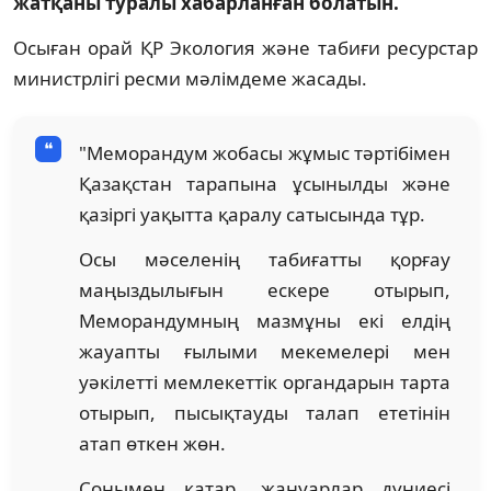
жатқаны туралы хабарланған болатын.
Осыған орай ҚР Экология және табиғи ресурстар
министрлігі ресми мәлімдеме жасады.
"Меморандум жобасы жұмыс тәртібімен
Қазақстан тарапына ұсынылды және
қазіргі уақытта қаралу сатысында тұр.
Осы мәселенің табиғатты қорғау
маңыздылығын ескере отырып,
Меморандумның мазмұны екі елдің
жауапты ғылыми мекемелері мен
уәкілетті мемлекеттік органдарын тарта
отырып, пысықтауды талап ететінін
атап өткен жөн.
Сонымен қатар, жануарлар дүниесі