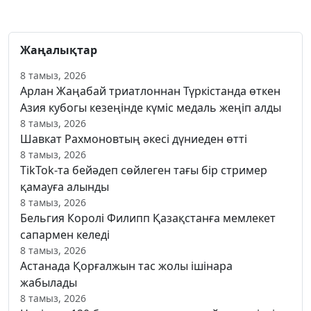
Жаңалықтар
8 тамыз, 2026
Арлан Жаңабай триатлоннан Түркістанда өткен
Азия кубогы кезеңінде күміс медаль жеңіп алды
8 тамыз, 2026
Шавкат Рахмоновтың әкесі дүниеден өтті
8 тамыз, 2026
TikTok-та бейәдеп сөйлеген тағы бір стример
қамауға алынды
8 тамыз, 2026
Бельгия Королі Филипп Қазақстанға мемлекет
сапармен келеді
8 тамыз, 2026
Астанада Қорғалжын тас жолы ішінара
жабылады
8 тамыз, 2026