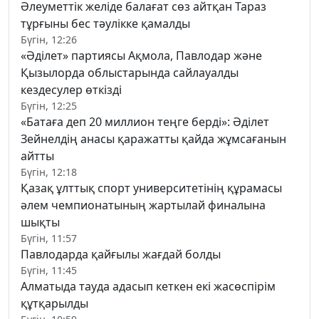
Әлеуметтік желіде балағат сөз айтқан Тараз
тұрғыны бес тәулікке қамалды
Бүгін, 12:26
«Әділет» партиясы Ақмола, Павлодар және
Қызылорда облыстарында сайлауалды
кездесулер өткізді
Бүгін, 12:25
«Батаға деп 20 миллион теңге берді»: Әділет
Зейнелдің анасы қаражатты қайда жұмсағанын
айтты
Бүгін, 12:18
Қазақ ұлттық спорт университетінің құрамасы
әлем чемпионатының жартылай финалына
шықты
Бүгін, 11:57
Павлодарда қайғылы жағдай болды
Бүгін, 11:45
Алматыда тауда адасып кеткен екі жасөспірім
құтқарылды