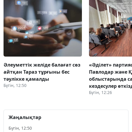
Әлеуметтік желіде балағат сөз
«Әділет» партия
айтқан Тараз тұрғыны бес
Павлодар және 
тәулікке қамалды
облыстарында с
Бүгін, 12:50
кездесулер өткіз
Бүгін, 12:26
Жаңалықтар
Бүгін, 12:50