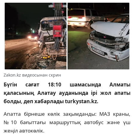
Zakon.kz видеосынан скрин
Бүгін сағат 18:10 шамасында Алматы
қаласының Алатау ауданында ірі жол апаты
болды, деп хабарлады turkystan.kz.
Апатта бірнеше көлік зақымданды: МАЗ краны,
№10 бағыттағы маршруттық автобус және үш
жеңіл автокөлік.