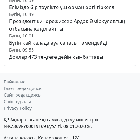
Бүгін, 10:59
Елімізде бір тәулікте үш орман өрті тіркелді
Бүгін, 10:49
Президент кинорежиссер Ардақ Әмірқұловтың
отбасына көңіл айтты
Бүгін, 10:01
Бүгін қай қалада ауа сапасы төмендейді
Бүгін, 09:55
Доллар 473 теңгеге дейін қымбаттады
Байланыс
Газет редакциясы
Сайт редакциясы
Сайт туралы
Privacy Policy
ҚР Ақпарат және қоғамдық даму министрлігі,
№KZ36VPY00019169 куәлігі, 08.01.2020 ж.
Астана қаласы, Қонаев көшесі, 12/1