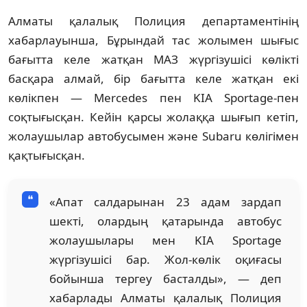
Алматы қалалық Полиция департаментінің
хабарлауынша, Бұрындай тас жолымен шығыс
бағытта келе жатқан МАЗ жүргізушісі көлікті
басқара алмай, бір бағытта келе жатқан екі
көлікпен — Mercedes пен KIA Sportage-пен
соқтығысқан. Кейін қарсы жолаққа шығып кетіп,
жолаушылар автобусымен және Subaru көлігімен
қақтығысқан.
«Апат салдарынан 23 адам зардап
шекті, олардың қатарында автобус
жолаушылары мен KIA Sportage
жүргізушісі бар. Жол-көлік оқиғасы
бойынша тергеу басталды», — деп
хабарлады Алматы қалалық Полиция