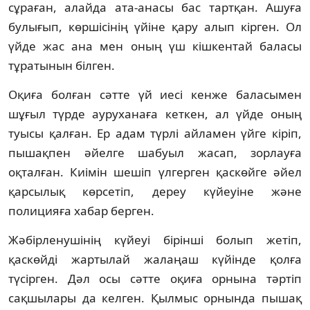
сұраған, алайда ата-анасы бас тартқан. Ашуға
булығып, көршісінің үйіне қару алып кірген. Ол
үйде жас ана мен оның үш кішкентай баласы
тұратынын білген.
Оқиға болған сәтте үй иесі кенже баласымен
шұғыл түрде ауруханаға кеткен, ал үйде оның
туысы қалған. Ер адам түрлі айламен үйге кіріп,
пышақпен әйелге шабуыл жасап, зорлауға
оқталған. Киімін шешіп үлгерген қаскөйге әйел
қарсылық көрсетіп, дереу күйеуіне және
полицияға хабар берген.
Жәбірленушінің күйеуі бірінші болып жетіп,
қаскөйді жартылай жалаңаш күйінде қолға
түсірген. Дәл осы сәтте оқиға орнына тәртіп
сақшылары да келген. Қылмыс орнында пышақ