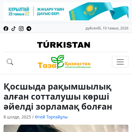
дүйсенбі, 10 тамыз, 2026
Қосшыда рақымшылық
алған сотталушы көрші
әйелді зорламақ болған
8 шілде, 2025
/
Өтей Торғайұлы