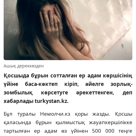
Ашық дереккөзден
Қосшыда бұрын сотталған ер адам көршісінің
үйіне баса-көктеп кіріп, әйелге зорлық-
зомбылық көрсетуге әрекеттенген, деп
хабарлады turkystan.kz.
Бұл туралы Немолчи.кз қоры жазды. Қосшы
қаласында бұрын қылмыстық жауапкершілікке
тартылған ер адам өз үйінен 500 000 теңге