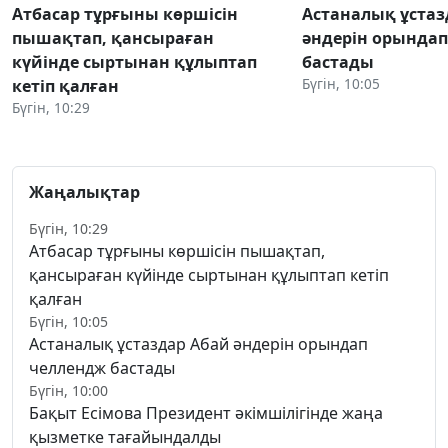
Атбасар тұрғыны көршісін
Астаналық ұстаз
пышақтап, қансыраған
әндерін орында
күйінде сыртынан құлыптап
бастады
Бүгін, 10:05
кетіп қалған
Бүгін, 10:29
Жаңалықтар
Бүгін, 10:29
Атбасар тұрғыны көршісін пышақтап,
қансыраған күйінде сыртынан құлыптап кетіп
қалған
Бүгін, 10:05
Астаналық ұстаздар Абай әндерін орындап
челлендж бастады
Бүгін, 10:00
Бақыт Есімова Президент әкімшілігінде жаңа
қызметке тағайындалды