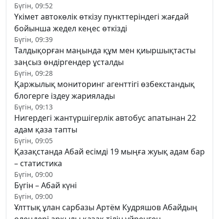
Бүгін, 09:52
Үкімет автокөлік өткізу пункттеріндегі жағдай
бойынша жедел кеңес өткізді
Бүгін, 09:39
Талдықорған маңында құм мен қиыршықтасты
заңсыз өндіргендер ұсталды
Бүгін, 09:28
Қаржылық мониторинг агенттігі өзбекстандық
блогерге іздеу жариялады
Бүгін, 09:13
Нигердегі жантүршігерлік автобус апатынан 22
адам қаза тапты
Бүгін, 09:05
Қазақстанда Абай есімді 19 мыңға жуық адам бар
– статистика
Бүгін, 09:00
Бүгін – Абай күні
Бүгін, 09:00
Ұлттық ұлан сарбазы Артём Кудряшов Абайдың
өлеңдері арқылы қазақ тілін үйренген