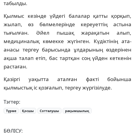
табылды.
Қылмыс кезінде үйдегі балалар қатты қорқып,
жылап, өз бөлмелерінде кереуеттің астына
тығылған. Әйел пышақ жарақатын алып,
медициналық көмекке жүгінген. Күдіктінің ата-
анасы тергеу барысында ұлдарының өздерінен
ақша талап етіп, бас тартқан соң үйден кеткенін
растаған.
Қазіргі уақытта аталған факті бойынша
қылмыстық іс қозғалып, тергеу жүргізілуде.
Тэгтер:
Түрме
Қосшы
Сотталушы
рақымшылық
БӨЛІСУ: