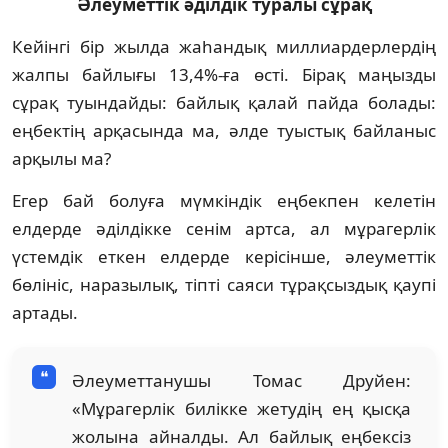
Әлеуметтік әділдік туралы сұрақ
Кейінгі бір жылда жаһандық миллиардерлердің
жалпы байлығы 13,4%-ға өсті. Бірақ маңызды
сұрақ туындайды: байлық қалай пайда болады:
еңбектің арқасында ма, әлде туыстық байланыс
арқылы ма?
Егер бай болуға мүмкіндік еңбекпен келетін
елдерде әділдікке сенім артса, ал мұрагерлік
үстемдік еткен елдерде керісінше, әлеуметтік
бөлініс, наразылық, тіпті саяси тұрақсыздық қаупі
артады.
Әлеуметтанушы Томас Друйен:
«Мұрагерлік билікке жетудің ең қысқа
жолына айналды. Ал байлық еңбексіз