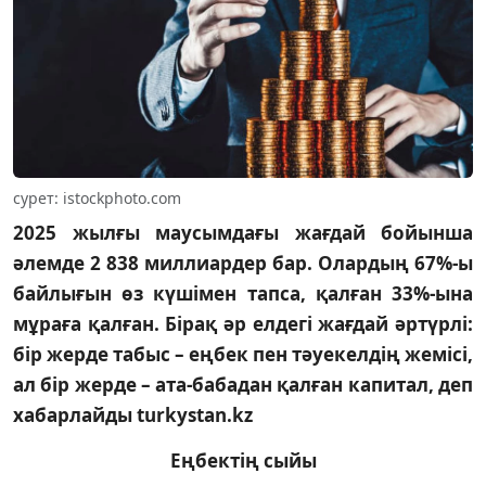
сурет: istockphoto.com
2025 жылғы маусымдағы жағдай бойынша
әлемде 2 838 миллиардер бар. Олардың 67%-ы
байлығын өз күшімен тапса, қалған 33%-ына
мұраға қалған. Бірақ әр елдегі жағдай әртүрлі:
бір жерде табыс – еңбек пен тәуекелдің жемісі,
ал бір жерде – ата-бабадан қалған капитал, деп
хабарлайды turkystan.kz
Еңбектің сыйы