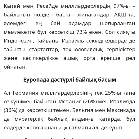
Қытай мен Ресейде миллиардерлердің 97%-ы –
байлығын нөлден бастап жинағандар. АҚШ-та,
әлемдегі ең бай адамдар шоғырланған
мемлекетте бұл көрсеткіш 73% екен. Сол сияқты
Индонезия, Тайвань, Израиль секілді елдерде де
табысты стартаптар, технологиялық серпілістер
және кәсіпкерлікке ашық орта ерекше рөл
ойнаған.
Еуропада дәстүрлі байлық басым
Ал Германия миллиардерлерінің тек 25%-ы ғана
өз күшімен байыған. Испания (26%) мен Италияда
(36%) да көрсеткіш төмен. Бельгия мен Мексикада
да мұрагерлік байлық алдыңғы қатарда, бұл
елдерде «ескі ақшаның» салмағы әлі де күшті.