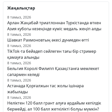
Жаңалықтар
8 тамыз, 2026
Арлан Жаңабай триатлоннан Түркістанда өткен
Азия кубогы кезеңінде күміс медаль жеңіп алды
8 тамыз, 2026
Шавкат Рахмоновтың әкесі дүниеден өтті
8 тамыз, 2026
TikTok-та бейәдеп сөйлеген тағы бір стример
қамауға алынды
8 тамыз, 2026
Бельгия Королі Филипп Қазақстанға мемлекет
сапармен келеді
8 тамыз, 2026
Астанада Қорғалжын тас жолы ішінара
жабылады
8 тамыз, 2026
Неліктен 120 балл грант алуға әрдайым кепілдік
бермейді, ал 100 балл жеткілікті болуы мүмкін?