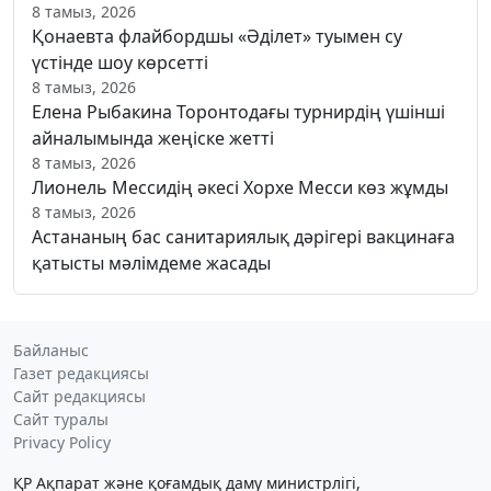
8 тамыз, 2026
Қонаевта флайбордшы «Әділет» туымен су
үстінде шоу көрсетті
8 тамыз, 2026
Елена Рыбакина Торонтодағы турнирдің үшінші
айналымында жеңіске жетті
8 тамыз, 2026
Лионель Мессидің әкесі Хорхе Месси көз жұмды
8 тамыз, 2026
Астананың бас санитариялық дәрігері вакцинаға
қатысты мәлімдеме жасады
Байланыс
Газет редакциясы
Сайт редакциясы
Сайт туралы
Privacy Policy
ҚР Ақпарат және қоғамдық даму министрлігі,