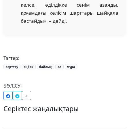
келсе, әділдікке сенім азаяды,
қоғамдағы келісім шарттары шайқала
бастайды», – дейді.
Тэгтер:
зерттеу
еңбек
байлық
ел
мұра
БӨЛІСУ:
Серіктес жаңалықтары