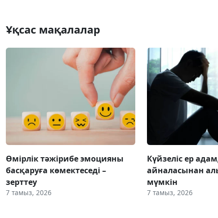
Ұқсас мақалалар
Өмірлік тәжірибе эмоцияны
Күйзеліс ер ада
басқаруға көмектеседі –
айналасынан ал
зерттеу
мүмкін
7 тамыз, 2026
7 тамыз, 2026