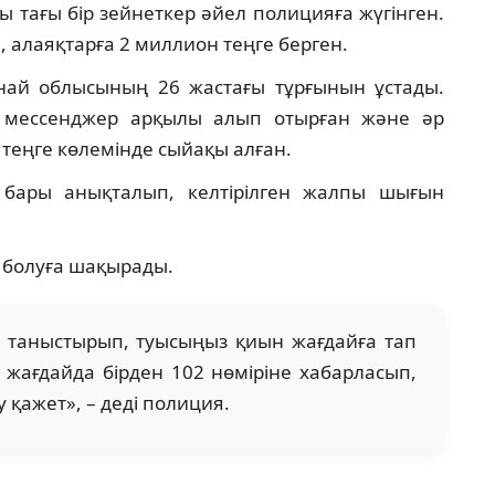
ы тағы бір зейнеткер әйел полицияға жүгінген.
 алаяқтарға 2 миллион теңге берген.
най облысының 26 жастағы тұрғынын ұстады.
 мессенджер арқылы алып отырған және әр
теңге көлемінде сыйақы алған.
 бары анықталып, келтірілген жалпы шығын
 болуға шақырады.
п таныстырып, туысыңыз қиын жағдайға тап
жағдайда бірден 102 нөміріне хабарласып,
 қажет», – деді полиция.