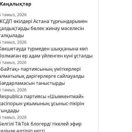
Жаңалықтар
6 тамыз, 2026
ЖСДП өкілдері Астана тұрғындарымен
қалдықтарды бөлек жинау мәселесін
талқылады
6 тамыз, 2026
Көкшетауда түрмеден шыққанына көп
болмаған ер адам үйленген күні ұсталды
6 тамыз, 2026
«Байтақ» партиясының үміткерлері
алматылық дәрігерлерге сайлауалды
бағдарламасын таныстырды
6 тамыз, 2026
Respublica партиясы «Шымкентмай»
кәсіпорын ұжымының ұсыныс-пікірін
тыңдады
6 тамыз, 2026
Белгілі TikTok блогерді тікелей эфир
кезінде өлтіріп кетті