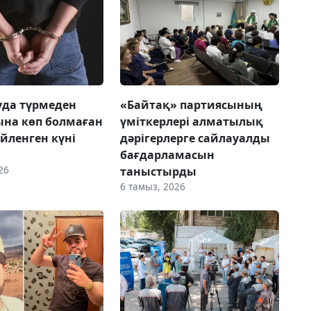
да түрмеден
«Байтақ» партиясының
на көп болмаған
үміткерлері алматылық
үйленген күні
дәрігерлерге сайлауалды
бағдарламасын
26
таныстырды
6 тамыз, 2026