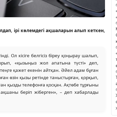
лдап, ірі көлемдегі ақшаларын алып кеткен,
ді. Ол кісіге белгісіз біреу қоңырау шалып,
ырып, «қызыңыз жол апатына түсті» деп,
теңге қажет екенін айтқан. Әйел адам бұған
оған өзін қызы ретінде таныстырған, қорқып,
ған қызды телефонға қосқан. Ақтөбе тұрғыны
 ақшаны беріп жіберген», – деп хабарлады