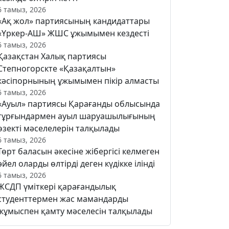
6 тамыз, 2026
«Ақ жол» партиясының кандидаттары
«Үркер-АШ» ЖШС ұжымымен кездесті
6 тамыз, 2026
Қазақстан Халық партиясы
Степногорскте «Қазақалтын»
кәсіпорнының ұжымымен пікір алмасты
6 тамыз, 2026
«Ауыл» партиясы Қарағанды облысында
тұрғындармен ауыл шаруашылығының
өзекті мәселелерін талқылады
6 тамыз, 2026
Төрт баласын әкесіне жібергісі келмеген
әйел оларды өлтірді деген күдікке ілінді
6 тамыз, 2026
ЖСДП үміткері қарағандылық
студенттермен жас мамандарды
жұмыспен қамту мәселесін талқылады