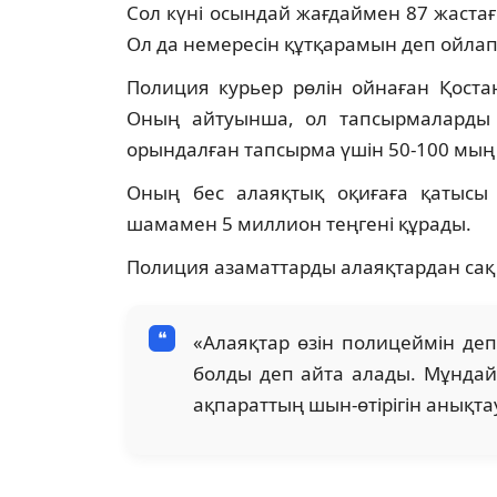
Сол күні осындай жағдаймен 87 жастағ
Ол да немересін құтқарамын деп ойлап,
Полиция курьер рөлін ойнаған Қоста
Оның айтуынша, ол тапсырмаларды
орындалған тапсырма үшін 50-100 мың 
Оның бес алаяқтық оқиғаға қатысы
шамамен 5 миллион теңгені құрады.
Полиция азаматтарды алаяқтардан сақ
«Алаяқтар өзін полицеймін де
болды деп айта алады. Мұндай 
ақпараттың шын-өтірігін анықтау