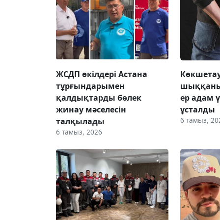
ЖСДП өкілдері Астана
Көкшетау
тұрғындарымен
шыққаны
қалдықтарды бөлек
ер адам 
жинау мәселесін
ұсталды
6 тамыз, 20
талқылады
6 тамыз, 2026