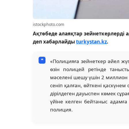
istockphoto.com
Ақтөбеде алаяқтар зейнеткерлерді а
деп хабарлайды
turkystan.kz
.
«Полицияға зейнеткер әйел жүгін
өзін полицей ретінде таныст
мәселені шешу үшін 2 миллион 
сеніп қалған, өйткені қаскүнем 
дірілдеген дауыспен көмек сұра
үйіне келген бейтаныс адамға
полиция.