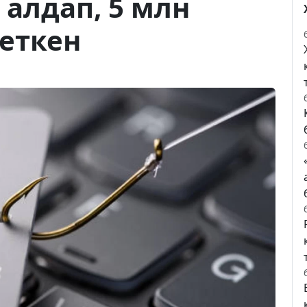
 алдап, 5 млн
кеткен