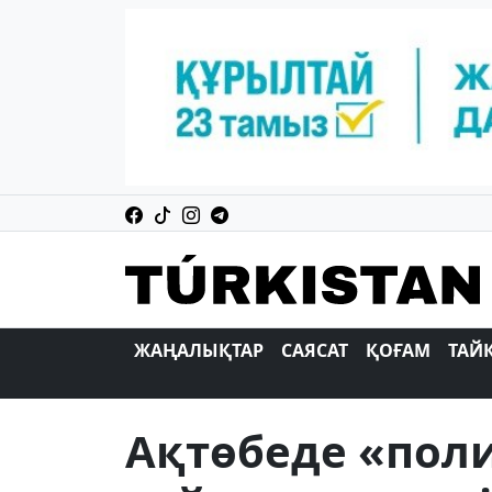
ЖАҢАЛЫҚТАР
САЯСАТ
ҚОҒАМ
ТАЙ
Ақтөбеде «пол