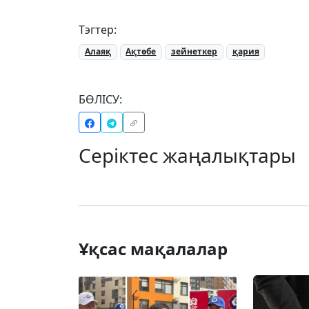
Тэгтер:
Алаяқ
Ақтөбе
зейнеткер
қария
БӨЛІСУ:
Серіктес жаңалықтары
Ұқсас мақалалар