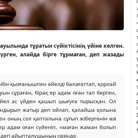
ауылында тұратын сүйіктісінің үйіне келген.
үрген, алайда бірге тұрмаған, деп жазады
кейін қызғанышпен әйелді балағаттап, қорлай
ын сұраған, бірақ ер адам оған тап берген,
Әйел ас үйден қашып шығуға тырысқан. Ол
ындырып жатыр деп ойлап, қалайша қолына
н оның сол қапталына сұғып жібергенін өзі
 ер адам оған сүйеніп, «маған жаман болып
міндегі айыпталушының сөзінде.