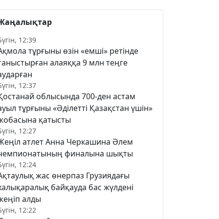
Жаңалықтар
Бүгін, 12:39
Ақмола тұрғыны өзін «емші» ретінде
таныстырған алаяққа 9 млн теңге
аударған
Бүгін, 12:37
Қостанай облысында 700-ден астам
ауыл тұрғыны «Әділетті Қазақстан үшін»
жобасына қатысты
Бүгін, 12:27
Жеңіл атлет Анна Черкашина Әлем
чемпионатының финалына шықты
Бүгін, 12:24
Ақтаулық жас өнерпаз Грузиядағы
халықаралық байқауда бас жүлдені
жеңіп алды
Бүгін, 12:22