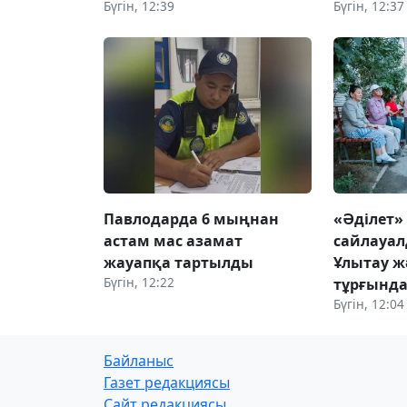
Бүгін, 12:39
Бүгін, 12:37
Павлодарда 6 мыңнан
«Әділет»
астам мас азамат
сайлауал
жауапқа тартылды
Ұлытау ж
Бүгін, 12:22
тұрғында
Бүгін, 12:04
Байланыс
Газет редакциясы
Сайт редакциясы