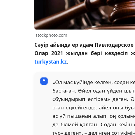
istockphoto.com
Сәуір айында ер адам Павлодарское 
Олар 2021 жылдан бері кездесіп ж
turkystan.kz
.
«Ол мас күйінде келген, содан 
бастаған. Әйел одан үйден шығу
«буындырып өлтірем» деген. 
оған еңкейгенде, әйел оны бу
ас үй пышағын алып, оң қолыме
де білмей қалған. Содан кейін
тұр» деген», – делінген сот үкі