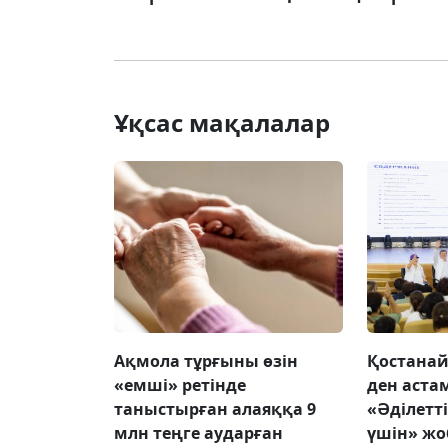
Ұқсас мақалалар
Ақмола тұрғыны өзін
Қостанай
«емші» ретінде
ден аста
таныстырған алаяққа 9
«Әділетт
млн теңге аударған
үшін» жо