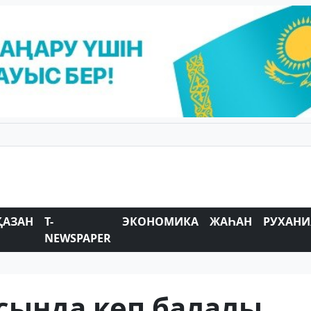
ҚАЗАН
T-
ЭКОНОМИКА
ЖАҺАН
РУХАНИ
NEWSPAPER
сында көп балалы