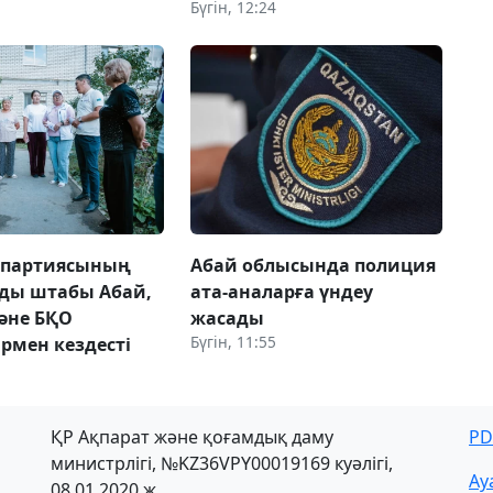
Бүгін, 12:24
 партиясының
Абай облысында полиция
ды штабы Абай,
ата-аналарға үндеу
әне БҚО
жасады
Бүгін, 11:55
рмен кездесті
ҚР Ақпарат және қоғамдық даму
PD
министрлігі, №KZ36VPY00019169 куәлігі,
Ау
08.01.2020 ж.