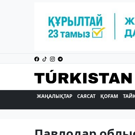
ЖАҢАЛЫҚТАР
САЯСАТ
ҚОҒАМ
ТАЙ
Павлодар облы