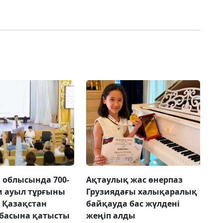
 облысында 700-
Ақтаулық жас өнерпаз
м ауыл тұрғыны
Грузиядағы халықаралық
і Қазақстан
байқауда бас жүлдені
басына қатысты
жеңіп алды