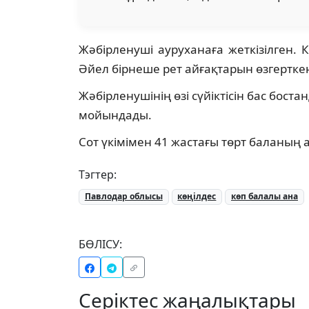
Жәбірленуші ауруханаға жеткізілген. 
Әйел бірнеше рет айғақтарын өзгерткен
Жәбірленушінің өзі сүйіктісін бас бост
мойындады.
Сот үкімімен 41 жастағы төрт баланың
Тэгтер:
Павлодар облысы
көңілдес
көп балалы ана
БӨЛІСУ:
Серіктес жаңалықтары