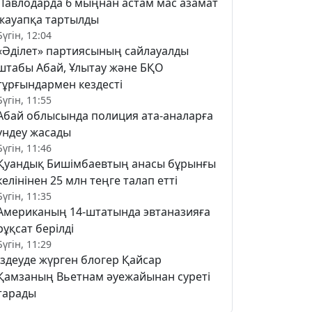
Павлодарда 6 мыңнан астам мас азамат
жауапқа тартылды
Бүгін, 12:04
«Әділет» партиясының сайлауалды
штабы Абай, Ұлытау және БҚО
тұрғындармен кездесті
Бүгін, 11:55
Абай облысында полиция ата-аналарға
үндеу жасады
Бүгін, 11:46
Қуандық Бишімбаевтың анасы бұрынғы
келінінен 25 млн теңге талап етті
Бүгін, 11:35
Американың 14-штатында эвтаназияға
рұқсат берілді
Бүгін, 11:29
Іздеуде жүрген блогер Қайсар
Қамзаның Вьетнам әуежайынан суреті
тарады