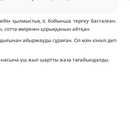
Кейін қылмыстық іс бойынша тергеу басталған.
, сотта өмірінен қорыққанын айтқан.
андығынан айырмауды сұраған. Ол өзін кінәлі деп
 анасына үш жыл шартты жаза тағайындалды.