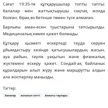
Сағат 19:35-те құтқарушылар топты тапты:
балалар мен жаттықтырушы соқпақ жолда
болған, бірақ өз бетінше төмен түсе алмаған.
Барлығы аман-есен туыстарына тапсырылды.
Медициналық көмек қажет болмады.
Құтқару қызметі ескертеді: тауда серуен
ұйымдастыру кезінде қатысушылардың жасын,
ауа райын, тәулік уақытын және физикалық
жүктемені ескеру қажет. Сондай-ақ байланыс
құралдарын алып жүру және маршрутты алдын
ала жоспарлау маңызды.
Тэгтер:
Балалар
жоғалып кетті
Алматы таулары