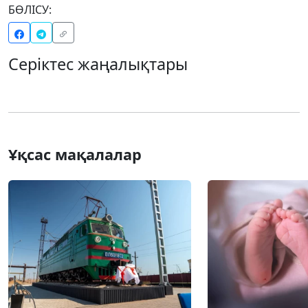
БӨЛІСУ:
Серіктес жаңалықтары
Ұқсас мақалалар