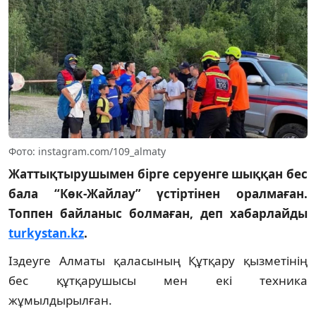
Фото: instagram.com/109_almaty
Жаттықтырушымен бірге серуенге шыққан бес
бала “Көк-Жайлау” үстіртінен оралмаған.
Топпен байланыс болмаған, деп хабарлайды
turkystan.kz
.
Іздеуге Алматы қаласының Құтқару қызметінің
бес құтқарушысы мен екі техника
жұмылдырылған.