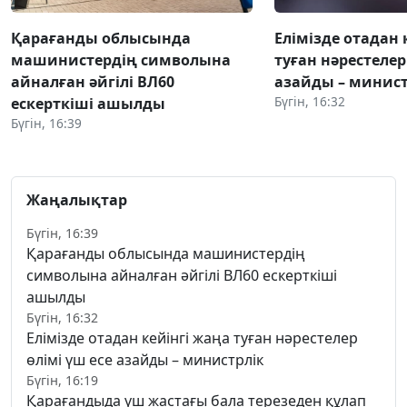
Қарағанды облысында
Елімізде отадан 
машинистердің символына
туған нәрестелер
айналған әйгілі ВЛ60
азайды – минист
Бүгін, 16:32
ескерткіші ашылды
Бүгін, 16:39
Жаңалықтар
Бүгін, 16:39
Қарағанды облысында машинистердің
символына айналған әйгілі ВЛ60 ескерткіші
ашылды
Бүгін, 16:32
Елімізде отадан кейінгі жаңа туған нәрестелер
өлімі үш есе азайды – министрлік
Бүгін, 16:19
Қарағандыда үш жастағы бала терезеден құлап