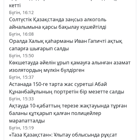
кетті
Бүгін, 16:12
Солтүстік Қазақстанда заңсыз алкоголь
айналымына қарсы бақылау күшейтілді
Бүгін, 16:08
Оралда Халық қаһарманы Иван Гапичті ақтық
сапарға шығарып салды
Бүгін, 15:50
Көкшетауда әйелін ұрып қамауға алынған азамат
изолятордың мүлкін бүлдірген
Бүгін, 15:37
Астанада 150-ге тарта жас суретші Абай
Құнанбайұлының портретін бір мезетте салды
Бүгін, 15:33
Ақтауда 10-қабаттың терезе жақтауында тұрған
баланы құтқарып қалған полицейлер
марапатталды
Бүгін, 15:19
«Таза Қазақстан»: Ұлытау облысында рұқсат