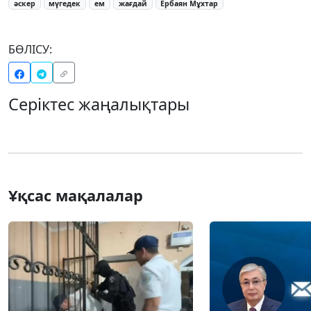
әскер
мүгедек
ем
жағдай
Ербаян Мұхтар
БӨЛІСУ:
Серіктес жаңалықтары
Ұқсас мақалалар