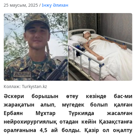
25 маусым, 2025
/
Інжу Әлихан
Коллаж: Turkystan.kz
Әскери борышын өтеу кезінде бас-ми
жарақатын алып, мүгедек болып қалған
Ербаян Мұхтар Түркияда жасалған
нейрохирургиялық отадан кейін Қазақстанға
оралғанына 4,5 ай болды. Қазір ол оңалту