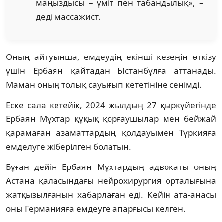
маңыздысы – үміт пен табандылық», –
деді массажист.
Оның айтуынша, емдеудің екінші кезеңін өткізу
үшін Ербаян қайтадан Ыстанбұлға аттанады.
Маман оның толық сауығып кететініне сенімді.
Еске сала кетейік, 2024 жылдың 27 қыркүйегінде
Ербаян Мұхтар құқық қорғаушылар мен бейжай
қарамаған азаматтардың қолдауымен Түркияға
емделуге жіберілген болатын.
Бұған дейін Ербаян Мұхтардың адвокаты оның
Астана қаласындағы нейрохирургия орталығына
жатқызылғанын хабарлаған еді. Кейін ата-анасы
оны Германияға емдеуге апарғысы келген.