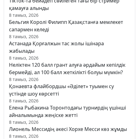
TikTok-та бейәдеп сөйлеген тағы бір стример
қамауға алынды
8 тамыз, 2026
Бельгия Королі Филипп Қазақстанға мемлекет
сапармен келеді
8 тамыз, 2026
Астанада Қорғалжын тас жолы ішінара
жабылады
8 тамыз, 2026
Неліктен 120 балл грант алуға әрдайым кепілдік
бермейді, ал 100 балл жеткілікті болуы мүмкін?
8 тамыз, 2026
Қонаевта флайбордшы «Әділет» туымен су
үстінде шоу көрсетті
8 тамыз, 2026
Елена Рыбакина Торонтодағы турнирдің үшінші
айналымында жеңіске жетті
8 тамыз, 2026
Лионель Мессидің әкесі Хорхе Месси көз жұмды
8 тамыз, 2026