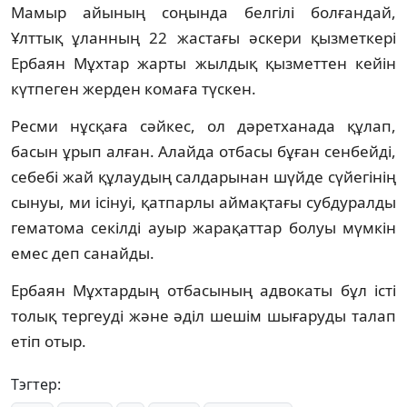
Мамыр айының соңында белгілі болғандай,
Ұлттық ұланның 22 жастағы әскери қызметкері
Ербаян Мұхтар жарты жылдық қызметтен кейін
күтпеген жерден комаға түскен.
Ресми нұсқаға сәйкес, ол дәретханада құлап,
басын ұрып алған. Алайда отбасы бұған сенбейді,
себебі жай құлаудың салдарынан шүйде сүйегінің
сынуы, ми ісінуі, қатпарлы аймақтағы субдуралды
гематома секілді ауыр жарақаттар болуы мүмкін
емес деп санайды.
Ербаян Мұхтардың отбасының адвокаты бұл істі
толық тергеуді және әділ шешім шығаруды талап
етіп отыр.
Тэгтер: