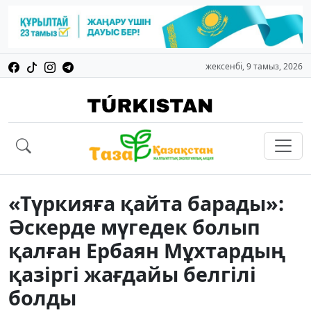
жексенбі, 9 тамыз, 2026
«Түркияға қайта барады»:
Әскерде мүгедек болып
қалған Ербаян Мұхтардың
қазіргі жағдайы белгілі
болды