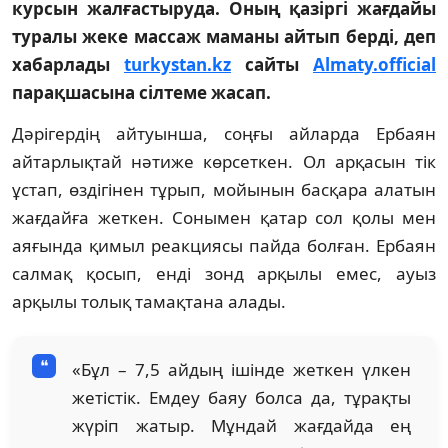
курсын жалғастыруда. Оның қазіргі жағдайы
туралы жеке массаж маманы айтып берді, деп
хабарлады
turkystan.kz
сайты
Almaty.official
парақшасына сілтеме жасап.
Дәрігердің айтуынша, соңғы айларда Ербаян
айтарлықтай нәтиже көрсеткен. Ол арқасын тік
ұстап, өздігінен тұрып, мойынын басқара алатын
жағдайға жеткен. Сонымен қатар сол қолы мен
аяғында қимыл реакциясы пайда болған. Ербаян
салмақ қосып, енді зонд арқылы емес, ауыз
арқылы толық тамақтана алады.
«Бұл – 7,5 айдың ішінде жеткен үлкен
жетістік. Емдеу баяу болса да, тұрақты
жүріп жатыр. Мұндай жағдайда ең