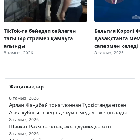
TikTok-та бейәдеп сөйлеген
Бельгия Королі 
тағы бір стример қамауға
Қазақстанға ме
алынды
сапармен келеді
8 тамыз, 2026
8 тамыз, 2026
Жаңалықтар
8 тамыз, 2026
Арлан Жаңабай триатлоннан Түркістанда өткен
Азия кубогы кезеңінде күміс медаль жеңіп алды
8 тамыз, 2026
Шавкат Рахмоновтың әкесі дүниеден өтті
8 тамыз, 2026