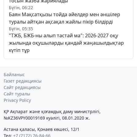
тосын жазба жариялады
Бүгін, 06:22
Баян Мақсатқызы тойда әйелдер мен әншілер
туралы айтқан ақсақал жайлы пікір білдірді
Бүгін, 05:35
"ТЖБ, БЖБ-ны алып тастай ма": 2026-2027 оқу
жылында оқушыларды қандай жаңашылдықтар
күтіп тұр
Байланыс
Газет редакциясы
Сайт редакциясы
Сайт туралы
Privacy Policy
ҚР Ақпарат және қоғамдық даму министрлігі,
№KZ36VPY00019169 куәлігі, 08.01.2020 ж.
Астана қаласы, Қонаев көшесі, 12/1
Тел:
+7 (7172) 76-84-66