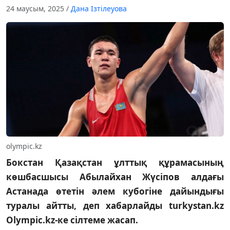
24 маусым, 2025
/
Дана Ізтілеуова
olympic.kz
Бокстан Қазақстан ұлттық құрамасының
көшбасшысы Абылайхан Жүсіпов алдағы
Астанада өтетін әлем кубогіне дайындығы
туралы айтты, деп хабарлайды turkystan.kz
Olympic.kz-ке сілтеме жасап.