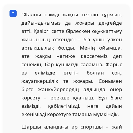
"Жалпы өзімді жақсы сезініп тұрмын,
дайындығымыз да жоғары деңгейде
өтті. Қазіргі сәтте бірлескен оқу-жаттығу
жиынының өткендігі – біз үшін үлкен
артықшылық болды. Менің ойымша,
өте жақсы нәтиже көрсетеміз деп
сенемін, бар күшімізді саламыз. Жарыс
өз елімізде өтетін болған соң,
жауапкершілік те жоғары. Сонымен
бірге жанкүйерлердің алдында өнер
көрсету – ерекше қуаныш. Бұл бізге
өзімізді, қабілетімізді, неге дайын
екенімізді көрсетуге тамаша мүмкіндік.
Шаршы алаңдағы әр спортшы – жай