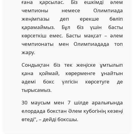
ғана қарсылас. Біз ешкімді әлем
чемпионы немесе Олимпиада
жеңімпазы деп ерекше бөліп
қарамаймыз. Бұл біз үшін басты
көрсеткіш емес. Басты мақсат – әлем
чемпионаты мен Олимпиадада топ
жару.
Сондықтан біз тек жеңіске ұмтылып
қана қоймай, көрерменге ұнайтын
әдемі бокс үлгісін көрсетуге де
тырысамыз.
30 маусым мен 7 шілде аралығында
елордада бокстан Әлем кубогінің кезеңі
өтеді", – дейді боксшы.