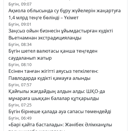
Бүгін, 09:07
Ақмола облысында су бұру жүйелерін жаңартуға
1,4 млрд теңге бөлінді – Үкімет
Бүгін, 09:01
Заңсыз ойын бизнесін ұйымдастырған күдікті
Вьетнамнан экстрадицияланды
Бүгін, 08:34
Бүгін шетел валютасы қанша теңгеден
саудаланып жатыр
Бүгін, 08:10
Есінен танған жігітті аяусыз тепкілеген:
Павлодарда күдікті қамауға алынды
Бүгін, 07:57
Қайғылы жағдайдың алдын алды: ШҚО-да
мұнараға шыққан балалар құтқарылды
Бүгін, 07:25
Бүгін бірнеше қалада ауа сапасы төмендейді
Бүгін, 06:49
«Бәрі қайта басталады»: Жәнібек Әлімханұлы