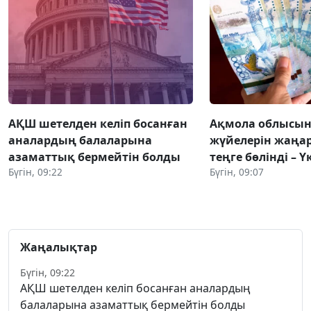
АҚШ шетелден келіп босанған
Ақмола облысынд
аналардың балаларына
жүйелерін жаңар
азаматтық бермейтін болды
теңге бөлінді – Ү
Бүгін, 09:22
Бүгін, 09:07
Жаңалықтар
Бүгін, 09:22
АҚШ шетелден келіп босанған аналардың
балаларына азаматтық бермейтін болды