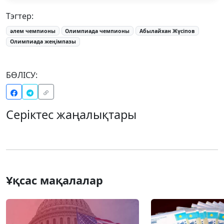
Тэгтер:
әлем чемпионы
Олимпиада чемпионы
Абылайхан Жүсіпов
Олимпиада жеңімпазы
БӨЛІСУ:
Серіктес жаңалықтары
Ұқсас мақалалар