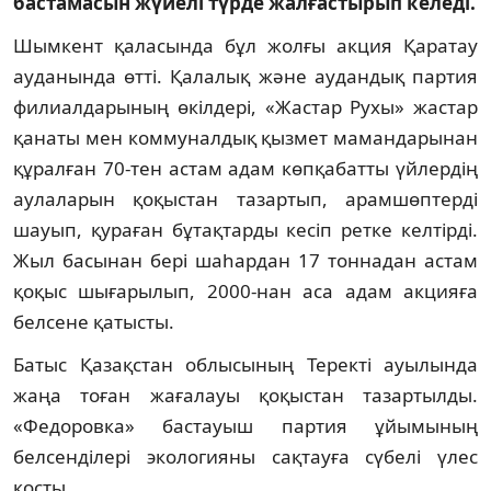
бастамасын жүйелі түрде жалғастырып келеді.
Шымкент қаласында бұл жолғы акция Қаратау
ауданында өтті. Қалалық және аудандық партия
филиалдарының өкілдері, «Жастар Рухы» жастар
қанаты мен коммуналдық қызмет мамандарынан
құралған 70-тен астам адам көпқабатты үйлердің
аулаларын қоқыстан тазартып, арамшөптерді
шауып, қураған бұтақтарды кесіп ретке келтірді.
Жыл басынан бері шаһардан 17 тоннадан астам
қоқыс шығарылып, 2000-нан аса адам акцияға
белсене қатысты.
Батыс Қазақстан облысының Теректі ауылында
жаңа тоған жағалауы қоқыстан тазартылды.
«Федоровка» бастауыш партия ұйымының
белсенділері экологияны сақтауға сүбелі үлес
қосты.