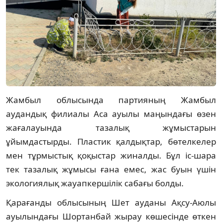
Жамбыл облысында партияның Жамбыл
аудандық филиалы Аса ауылы маңындағы өзен
жағалауында тазалық жұмыстарын
ұйымдастырды. Пластик қалдықтар, бөтелкелер
мен тұрмыстық қоқыстар жиналды. Бұл іс-шара
тек тазалық жұмысы ғана емес, жас буын үшін
экологиялық жауапкершілік сабағы болды.
Қарағанды облысының Шет ауданы Ақсу-Аюлы
ауылындағы Шортанбай жырау көшесінде өткен