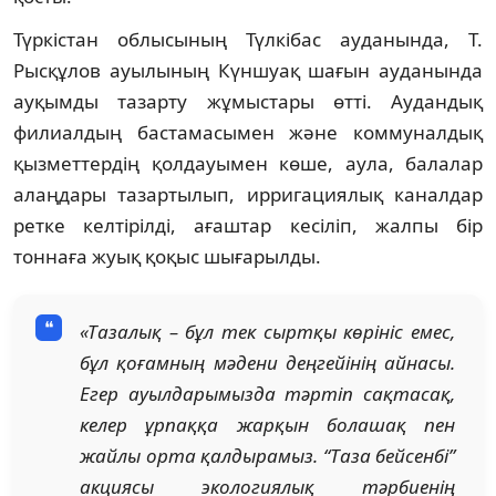
Түркістан облысының Түлкібас ауданында, Т.
Рысқұлов ауылының Күншуақ шағын ауданында
ауқымды тазарту жұмыстары өтті. Аудандық
филиалдың бастамасымен және коммуналдық
қызметтердің қолдауымен көше, аула, балалар
алаңдары тазартылып, ирригациялық каналдар
ретке келтірілді, ағаштар кесіліп, жалпы бір
тоннаға жуық қоқыс шығарылды.
«Тазалық – бұл тек сыртқы көрініс емес,
бұл қоғамның мәдени деңгейінің айнасы.
Егер ауылдарымызда тәртіп сақтасақ,
келер ұрпаққа жарқын болашақ пен
жайлы орта қалдырамыз. “Таза бейсенбі”
акциясы экологиялық тәрбиенің