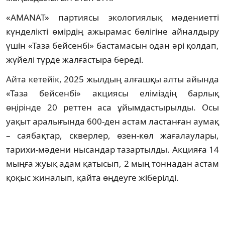
«AMANAT» партиясы экологиялық мәдениетті
күнделікті өмірдің ажырамас бөлігіне айналдыру
үшін «Таза бейсенбі» бастамасын одан әрі қолдап,
жүйелі түрде жалғастыра береді.
Айта кетейік, 2025 жылдың алғашқы алты айында
«Таза бейсенбі» акциясы еліміздің барлық
өңірінде 20 реттен аса ұйымдастырылды. Осы
уақыт аралығында 600-ден астам ластанған аумақ
– саябақтар, скверлер, өзен-көл жағалаулары,
тарихи-мәдени нысандар тазартылды. Акцияға 14
мыңға жуық адам қатысып, 2 мың тоннадан астам
қоқыс жиналып, қайта өңдеуге жіберілді.