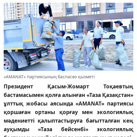
«AMANAT» партиясының баспасөз қызметі
Президент Қасым-Жомарт Тоқаевтың
бастамасымен қолға алынған «Таза Қазақстан»
ұлттық жобасы аясында «AMANAT» партиясы
қоршаған ортаны қорғау мен экологиялық
мәдениетті қалыптастыруға бағытталған кең
ауқымды «Таза бейсенбі» экологиялық