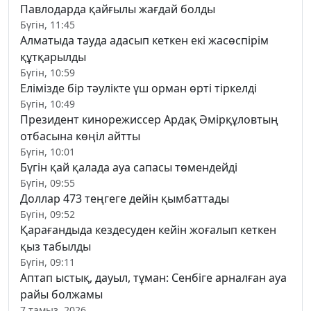
Павлодарда қайғылы жағдай болды
Бүгін, 11:45
Алматыда тауда адасып кеткен екі жасөспірім
құтқарылды
Бүгін, 10:59
Елімізде бір тәулікте үш орман өрті тіркелді
Бүгін, 10:49
Президент кинорежиссер Ардақ Әмірқұловтың
отбасына көңіл айтты
Бүгін, 10:01
Бүгін қай қалада ауа сапасы төмендейді
Бүгін, 09:55
Доллар 473 теңгеге дейін қымбаттады
Бүгін, 09:52
Қарағандыда кездесуден кейін жоғалып кеткен
қыз табылды
Бүгін, 09:11
Аптап ыстық, дауыл, тұман: Сенбіге арналған ауа
райы болжамы
7 тамыз, 2026