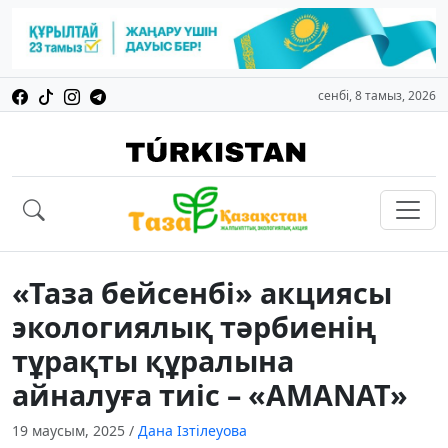
сенбі, 8 тамыз, 2026
«Таза бейсенбі» акциясы
экологиялық тәрбиенің
тұрақты құралына
айналуға тиіс – «AMANAT»
19 маусым, 2025
/
Дана Ізтілеуова