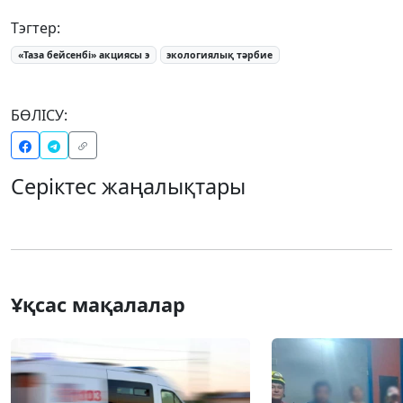
Тэгтер:
«Таза бейсенбі» акциясы э
экологиялық тәрбие
БӨЛІСУ:
Серіктес жаңалықтары
Ұқсас мақалалар