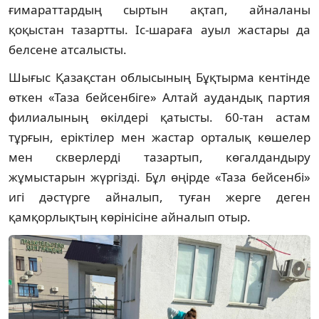
ғимараттардың сыртын ақтап, айналаны
қоқыстан тазартты. Іс-шараға ауыл жастары да
белсене атсалысты.
Шығыс Қазақстан облысының Бұқтырма кентінде
өткен «Таза бейсенбіге» Алтай аудандық партия
филиалының өкілдері қатысты. 60-тан астам
тұрғын, еріктілер мен жастар орталық көшелер
мен скверлерді тазартып, көгалдандыру
жұмыстарын жүргізді. Бұл өңірде «Таза бейсенбі»
игі дәстүрге айналып, туған жерге деген
қамқорлықтың көрінісіне айналып отыр.