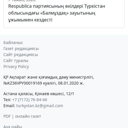
Respublica партиясының өкілдері Түркістан
облысындағы «Балмұздақ» зауытының
ұжымымен кездесті
Байланыс
Газет редакциясы
Сайт редакциясы
Сайт туралы
Privacy Policy
ҚР Ақпарат және қоғамдық даму министрлігі,
№KZ36VPY00019169 куәлігі, 08.01.2020 ж.
Астана қаласы, Қонаев көшесі, 12/1
Тел:
+7 (7172) 76-84-66
Email:
turkystan.kz@gmail.com
PDF | онлайн газет
Ауа райы