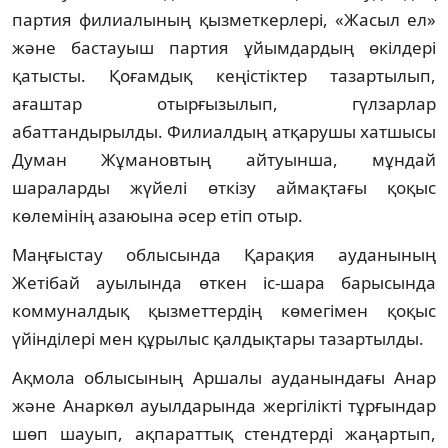
партия филиалының қызметкерлері, «Жасыл ел»
және бастауыш партия ұйымдардың өкілдері
қатысты. Қоғамдық кеңістіктер тазартылып,
ағаштар отырғызылып, гүлзарлар
абаттандырылды. Филиалдың атқарушы хатшысы
Думан Жұмановтың айтуынша, мұндай
шараларды жүйелі өткізу аймақтағы қоқыс
көлемінің азаюына әсер етіп отыр.
Маңғыстау облысында Қарақия ауданының
Жетібай ауылында өткен іс-шара барысында
коммуналдық қызметтердің көмегімен қоқыс
үйінділері мен құрылыс қалдықтары тазартылды.
Ақмола облысының Аршалы ауданындағы Анар
және Анаркөл ауылдарында жергілікті тұрғындар
шөп шауып, ақпараттық стендтерді жаңартып,