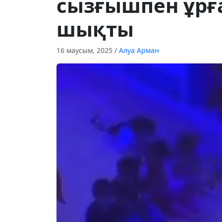
сызғышпен ұрға
шықты
16 маусым, 2025
/
Алуа Арман