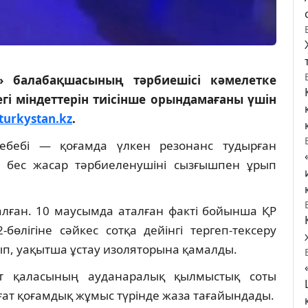
 балабақшасының тәрбиешісі кәмелетке
гі міндеттерін тиісінше орындамағаны үшін
turkystan.kz
.
себебі — қоғамда үлкен резонанс тудырған
 бес жасар тәрбиеленушіні сызғышпен ұрып
лған. 10 маусымда аталған факті бойынша ҚР
бөлігіне сәйкес сотқа дейінгі тергеп-тексеру
лып, уақытша ұстау изоляторына қамалды.
 қаласының ауданаралық қылмыстық соты
сағат қоғамдық жұмыс түрінде жаза тағайындады.