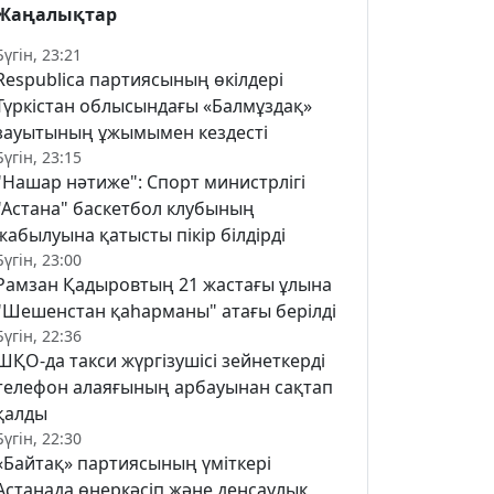
Жаңалықтар
Бүгін, 23:21
Respublica партиясының өкілдері
Түркістан облысындағы «Балмұздақ»
зауытының ұжымымен кездесті
Бүгін, 23:15
"Нашар нәтиже": Спорт министрлігі
"Астана" баскетбол клубының
жабылуына қатысты пікір білдірді
Бүгін, 23:00
Рамзан Қадыровтың 21 жастағы ұлына
"Шешенстан қаһарманы" атағы берілді
Бүгін, 22:36
ШҚО-да такси жүргізушісі зейнеткерді
телефон алаяғының арбауынан сақтап
қалды
Бүгін, 22:30
«Байтақ» партиясының үміткері
Астанада өнеркәсіп және денсаулық