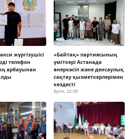
акси жүргізушісі
«Байтақ» партиясының
рді телефон
үміткері Астанада
ың арбауынан
өнеркәсіп және денсаулық
алды
сақтау қызметкерлерімен
кездесті
Бүгін, 22:30