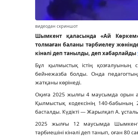
видеодан скриншот
Шымкент қаласында «Ай Көркем»
толмаған баланы тәрбиелеу жөнінде
кінәлі деп танылды, деп хабарлайды
Бұл қылмыстық істің қозғалуының 
бейнежазба болды. Онда педагогтың
жатқаны көрінеді.
Оқиға 2025 жылғы 4 маусымда орын а
Қылмыстық кодексінің 140-бабының 2-
басталды. Күдікті — Жарылқап А. ұста
2025 жылғы 12 маусымда Шымкент
тәрбиешіні кінәлі деп танып, оған 80 