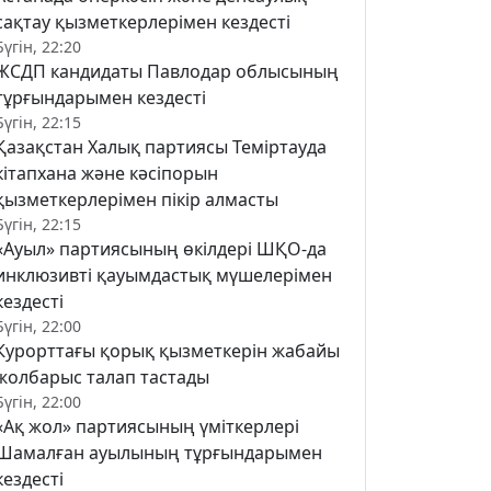
сақтау қызметкерлерімен кездесті
Бүгін, 22:20
ЖСДП кандидаты Павлодар облысының
тұрғындарымен кездесті
Бүгін, 22:15
Қазақстан Халық партиясы Теміртауда
кітапхана және кәсіпорын
қызметкерлерімен пікір алмасты
Бүгін, 22:15
«Ауыл» партиясының өкілдері ШҚО-да
инклюзивті қауымдастық мүшелерімен
кездесті
Бүгін, 22:00
Курорттағы қорық қызметкерін жабайы
жолбарыс талап тастады
Бүгін, 22:00
«Ақ жол» партиясының үміткерлері
Шамалған ауылының тұрғындарымен
кездесті