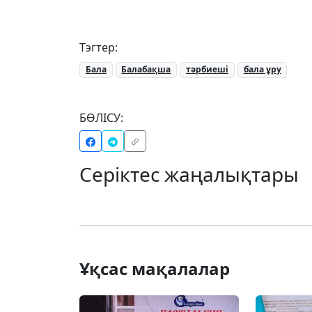
Тэгтер:
Бала
Балабақша
тәрбиеші
бала ұру
БӨЛІСУ:
Серіктес жаңалықтары
Ұқсас мақалалар