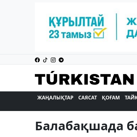
ЖАҢАЛЫҚТАР
САЯСАТ
ҚОҒАМ
ТАЙ
Балабақшада б