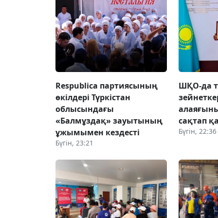
Respublica партиясының
ШҚО-да т
өкілдері Түркістан
зейнетке
облысындағы
алаяғын
«Балмұздақ» зауытының
сақтап қ
Бүгін, 22:36
ұжымымен кездесті
Бүгін, 23:21