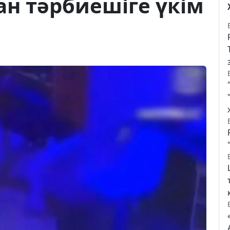
н тәрбиешіге үкім