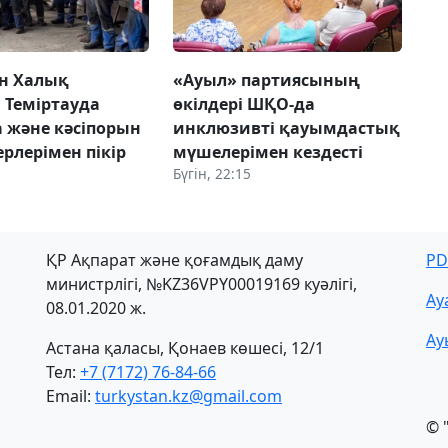
н Халық
«Ауыл» партиясының
 Теміртауда
өкілдері ШҚО-да
а және кәсіпорын
инклюзивті қауымдастық
рлерімен пікір
мүшелерімен кездесті
Бүгін, 22:15
ҚР Ақпарат және қоғамдық даму
PD
министрлігі, №KZ36VPY00019169 куәлігі,
Ау
08.01.2020 ж.
Ау
Астана қаласы, Қонаев көшесі, 12/1
Тел:
+7 (7172) 76-84-66
Email:
turkystan.kz@gmail.com
© 