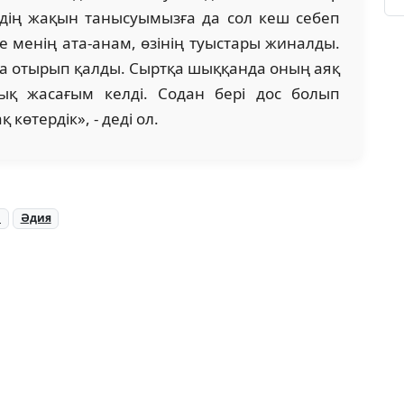
здің жақын танысуымызға да сол кеш себеп
не менің ата-анам, өзінің туыстары жиналды.
а отырып қалды. Сыртқа шыққанда оның аяқ
лық жасағым келді. Содан бері дос болып
көтердік», - деді ол.
в
Әдия