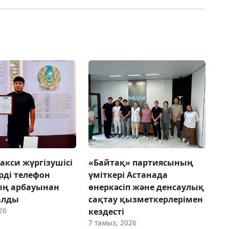
акси жүргізушісі
«Байтақ» партиясының
рді телефон
үміткері Астанада
ың арбауынан
өнеркәсіп және денсаулық
алды
сақтау қызметкерлерімен
26
кездесті
7 тамыз, 2026