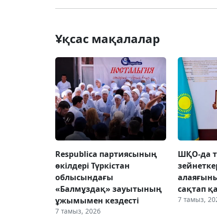
Ұқсас мақалалар
Respublica партиясының
ШҚО-да т
өкілдері Түркістан
зейнетке
облысындағы
алаяғын
«Балмұздақ» зауытының
сақтап қ
7 тамыз, 20
ұжымымен кездесті
7 тамыз, 2026