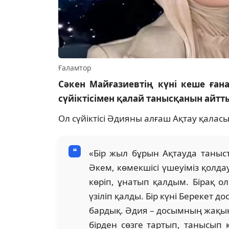
Ғаламтор
Сәкен Майғазиевтің күні кеше ған
сүйіктісімен қалай танысқанын айтт
Ол сүйіктісі Әдияны алғаш Ақтау қалас
«Бір жыл бұрын Ақтауда таныс
Әкем, көмекшісі үшеуіміз қолдау
көріп, ұнатып қалдым. Бірақ 
үзіліп қалды. Бір күні Берекет 
бардық. Әдия – досымның жақы
бірден сөзге тартып, танысып 