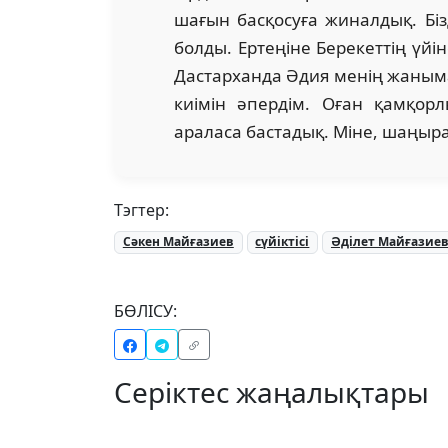
шағын басқосуға жиналдық. Бі
болды. Ертеңіне Берекеттің үйі
Дастарханда Әдия менің жаным
киімін әпердім. Оған қамқор
араласа бастадық. Міне, шаңырақ 
Тэгтер:
Сәкен Майғазиев
сүйіктісі
Әділет Майғазие
БӨЛІСУ:
Серіктес жаңалықтары