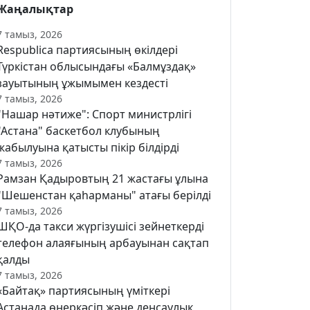
Жаңалықтар
7 тамыз, 2026
Respublica партиясының өкілдері
Түркістан облысындағы «Балмұздақ»
зауытының ұжымымен кездесті
7 тамыз, 2026
"Нашар нәтиже": Спорт министрлігі
"Астана" баскетбол клубының
жабылуына қатысты пікір білдірді
7 тамыз, 2026
Рамзан Қадыровтың 21 жастағы ұлына
"Шешенстан қаһарманы" атағы берілді
7 тамыз, 2026
ШҚО-да такси жүргізушісі зейнеткерді
телефон алаяғының арбауынан сақтап
қалды
7 тамыз, 2026
«Байтақ» партиясының үміткері
Астанада өнеркәсіп және денсаулық