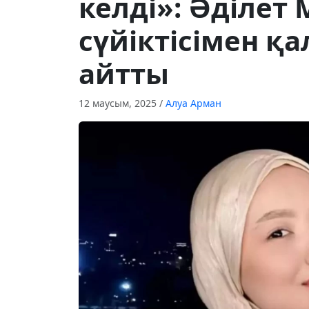
келді»: Әділет
сүйіктісімен қ
айтты
12 маусым, 2025
/
Алуа Арман