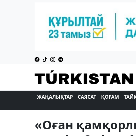
ЖАҢАЛЫҚТАР
САЯСАТ
ҚОҒАМ
ТАЙ
«Оған қамқорл