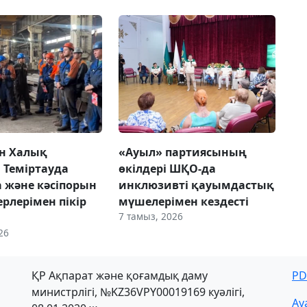
н Халық
«Ауыл» партиясының
 Теміртауда
өкілдері ШҚО-да
а және кәсіпорын
инклюзивті қауымдастық
рлерімен пікір
мүшелерімен кездесті
7 тамыз, 2026
26
ҚР Ақпарат және қоғамдық даму
PD
министрлігі, №KZ36VPY00019169 куәлігі,
Ау