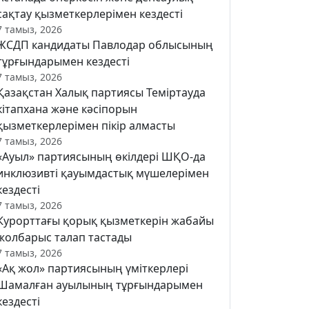
сақтау қызметкерлерімен кездесті
7 тамыз, 2026
ЖСДП кандидаты Павлодар облысының
тұрғындарымен кездесті
7 тамыз, 2026
Қазақстан Халық партиясы Теміртауда
кітапхана және кәсіпорын
қызметкерлерімен пікір алмасты
7 тамыз, 2026
«Ауыл» партиясының өкілдері ШҚО-да
инклюзивті қауымдастық мүшелерімен
кездесті
7 тамыз, 2026
Курорттағы қорық қызметкерін жабайы
жолбарыс талап тастады
7 тамыз, 2026
«Ақ жол» партиясының үміткерлері
Шамалған ауылының тұрғындарымен
кездесті