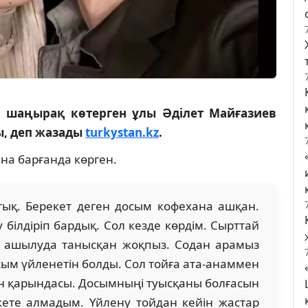
а шаңырақ көтерген ұлы Әділет Майғазиев
ы, деп жазады
turkystan.kz
.
ына барғанда көрген.
тық. Берекет деген досым кофехана ашқан.
 білдіріп бардық. Сол кезде көрдім. Сырттай
ол ашылуда танысқан жоқпыз. Содан арамыз
досым үйленетін болды. Сол тойға ата-анаммен
н қарындасы. Досымныңі туысқаны болғасын
кете алмадым. Үйлену тойдан кейін жастар