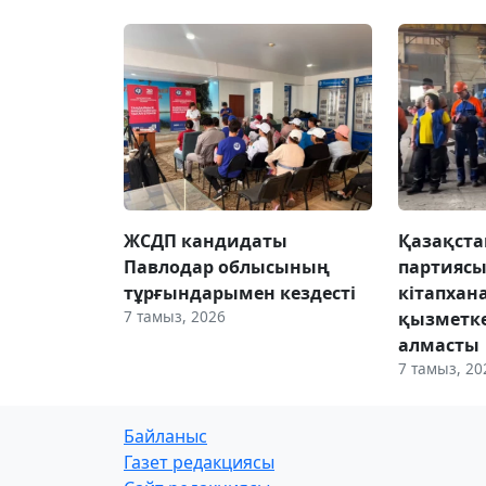
ЖСДП кандидаты
Қазақста
Павлодар облысының
партиясы
тұрғындарымен кездесті
кітапхан
7 тамыз, 2026
қызметке
алмасты
7 тамыз, 20
Байланыс
Газет редакциясы