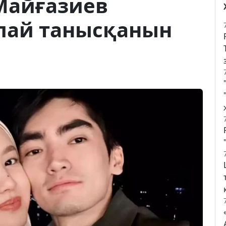
 Майғазиев
алай танысқанын