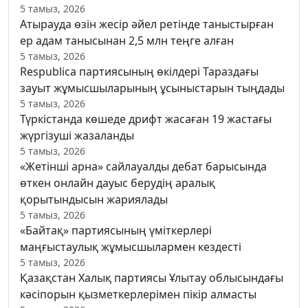
5 тамыз, 2026
Атырауда өзін жесір әйел ретінде таныстырған
ер адам танысынан 2,5 млн теңге алған
5 тамыз, 2026
Respublica партиясының өкілдері Тараздағы
зауыт жұмысшыларының ұсыныстарын тыңдады
5 тамыз, 2026
Түркістанда көшеде дрифт жасаған 19 жастағы
жүргізуші жазаланды
5 тамыз, 2026
«Жетінші арна» сайлауалды дебат барысында
өткен онлайн дауыс берудің аралық
қорытындысын жариялады
5 тамыз, 2026
«Байтақ» партиясының үміткерлері
маңғыстаулық жұмысшылармен кездесті
5 тамыз, 2026
Қазақстан Халық партиясы Ұлытау облысындағы
кәсіпорын қызметкерлерімен пікір алмасты