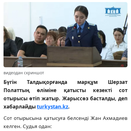
видеодан скриншот
Бүгін Талдықорғанда марқұм Шерзат
Полаттың өліміне қатысты кезекті сот
отырысы өтіп жатыр. Жарыссөз басталды, деп
хабарлайды
turkystan.kz
.
Сот отырысына қатысуға белсенді Жан Ахмадиев
келген. Судья одан: