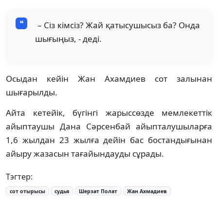
– Сіз кімсіз? Жай қатысушысыз ба? Онда
шығыңыз, - деді.
Осыдан кейін Жан Ахамдиев сот залынан
шығарылды.
Айта кетейік, бүгінгі жарыссөзде мемлекеттік
айыптаушы Дана Сәрсенбай айыпталушыларға
1,6 жылдан 23 жылға дейін бас бостандығынан
айыру жазасын тағайындауды сұрады.
Тэгтер:
сот отырысы
судья
Шерзат Полат
Жан Ахмадиев