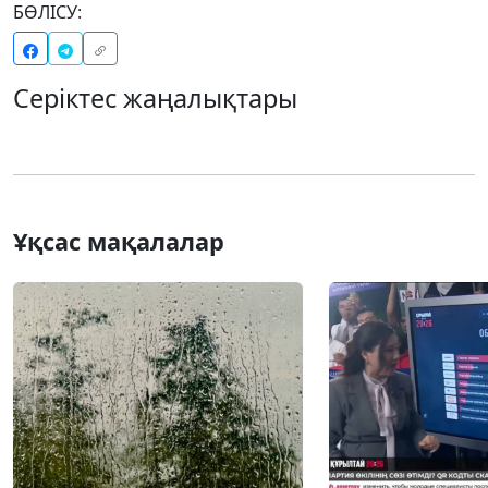
БӨЛІСУ:
Серіктес жаңалықтары
Ұқсас мақалалар