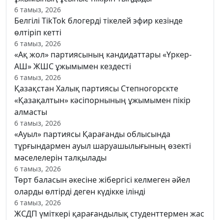
6 тамыз, 2026
Белгілі TikTok блогерді тікелей эфир кезінде
өлтіріп кетті
6 тамыз, 2026
«Ақ жол» партиясының кандидаттары «Үркер-
АШ» ЖШС ұжымымен кездесті
6 тамыз, 2026
Қазақстан Халық партиясы Степногорскте
«Қазақалтын» кәсіпорнының ұжымымен пікір
алмасты
6 тамыз, 2026
«Ауыл» партиясы Қарағанды облысында
тұрғындармен ауыл шаруашылығының өзекті
мәселелерін талқылады
6 тамыз, 2026
Төрт баласын әкесіне жібергісі келмеген әйел
оларды өлтірді деген күдікке ілінді
6 тамыз, 2026
ЖСДП үміткері қарағандылық студенттермен жас