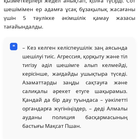
қызметкерлері жедел анықтап, қолға түсірді. Сот
шешімімен ер адамға ұсақ бұзақылық жасағаны
үшін 5 тәулікке әкімшілік қамау жазасы
тағайындалды.
– Кез келген келіспеушілік заң аясында
шешілуі тиіс. Агрессия, қорқыту және тіл
тигізу әділ шешімге алып келмейді,
керісінше, жағдайды ушықтыра түседі.
Азаматтарды заңды сақтауға және
салиқалы әрекет етуге шақырамыз.
Қандай да бір дау туындаса – уәкілетті
органдарға жүгініңіздер, – деді Алмалы
ауданы полиция басқармасының
бастығы Мақсат Пшан.