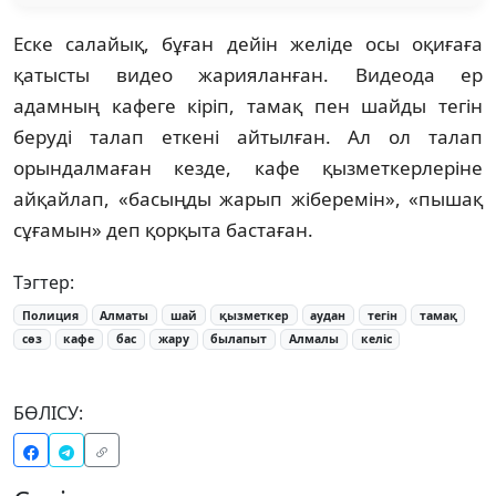
Еске салайық, бұған дейін желіде осы оқиғаға
қатысты видео жарияланған. Видеода ер
адамның кафеге кіріп, тамақ пен шайды тегін
беруді талап еткені айтылған. Ал ол талап
орындалмаған кезде, кафе қызметкерлеріне
айқайлап, «басыңды жарып жіберемін», «пышақ
сұғамын» деп қорқыта бастаған.
Тэгтер:
Полиция
Алматы
шай
қызметкер
аудан
тегін
тамақ
сөз
кафе
бас
жару
былапыт
Алмалы
келіс
БӨЛІСУ: