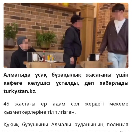
Алматыда ұсақ бұзақылық жасағаны үшін
кафеге келушісі ұсталды, деп хабарлады
turkystan.kz.
45 жастағы ер адам сол жердегі мекеме
қызметкерлеріне тіл тигізген.
Құқық бұзушыны Алмалы ауданының полиция