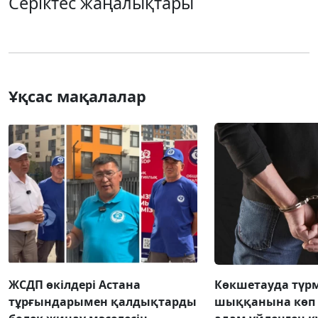
Серіктес жаңалықтары
Ұқсас мақалалар
ЖСДП өкілдері Астана
Көкшетауда түр
тұрғындарымен қалдықтарды
шыққанына көп 