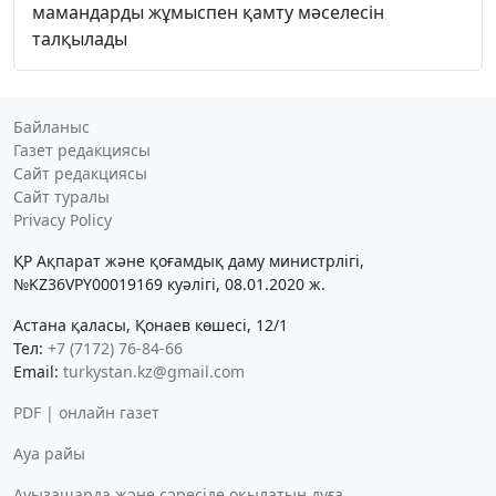
мамандарды жұмыспен қамту мәселесін
талқылады
Байланыс
Газет редакциясы
Сайт редакциясы
Сайт туралы
Privacy Policy
ҚР Ақпарат және қоғамдық даму министрлігі,
№KZ36VPY00019169 куәлігі, 08.01.2020 ж.
Астана қаласы, Қонаев көшесі, 12/1
Тел:
+7 (7172) 76-84-66
Email:
turkystan.kz@gmail.com
PDF | онлайн газет
Ауа райы
Ауызашарда және сәресіде оқылатын дұға