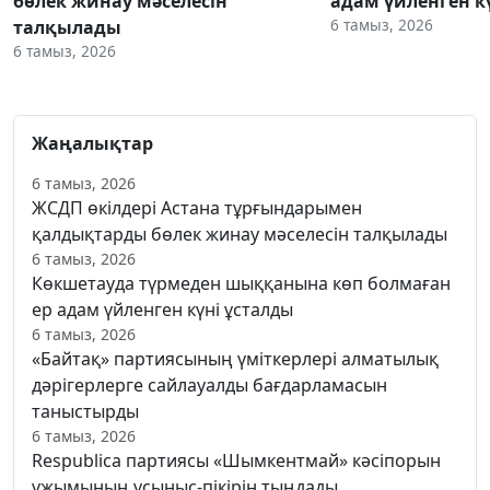
бөлек жинау мәселесін
адам үйленген к
6 тамыз, 2026
талқылады
6 тамыз, 2026
Жаңалықтар
6 тамыз, 2026
ЖСДП өкілдері Астана тұрғындарымен
қалдықтарды бөлек жинау мәселесін талқылады
6 тамыз, 2026
Көкшетауда түрмеден шыққанына көп болмаған
ер адам үйленген күні ұсталды
6 тамыз, 2026
«Байтақ» партиясының үміткерлері алматылық
дәрігерлерге сайлауалды бағдарламасын
таныстырды
6 тамыз, 2026
Respublica партиясы «Шымкентмай» кәсіпорын
ұжымының ұсыныс-пікірін тыңдады