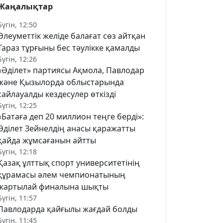
Жаңалықтар
Бүгін, 12:50
Әлеуметтік желіде балағат сөз айтқан
Тараз тұрғыны бес тәулікке қамалды
Бүгін, 12:26
«Әділет» партиясы Ақмола, Павлодар
және Қызылорда облыстарында
сайлауалды кездесулер өткізді
Бүгін, 12:25
«Батаға деп 20 миллион теңге берді»:
Әділет Зейнелдің анасы қаражатты
қайда жұмсағанын айтты
Бүгін, 12:18
Қазақ ұлттық спорт университетінің
құрамасы әлем чемпионатының
жартылай финалына шықты
Бүгін, 11:57
Павлодарда қайғылы жағдай болды
Бүгін, 11:45