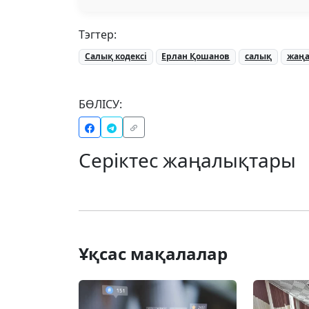
Тэгтер:
Салық кодексі
Ерлан Қошанов
салық
жаңа
БӨЛІСУ:
Серіктес жаңалықтары
Ұқсас мақалалар