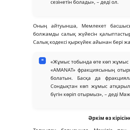
сезінетін болады», – деді ол.
Оның айтуынша, Мемлекет басшысы 
болжамды салық жүйесін қалыптасты
Салық кодексі қыркүйек айынан бері ж
«Жұмыс тобында өте көп жұмыс 
«AMANAT» фракциясының отыры
болатын. Басқа да фракциял
Сондықтан көп жұмыс атқарылғ
бүгін көріп отырмыз», – деді Мәж
Әркім өз кірісін