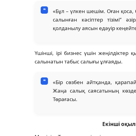
«Бұл – үлкен шешім. Оған қоса,
салынған кәсіптер тізімі” ә
қолданылу аясын едәуір кеңейте т
Үшінші, ірі бизнес үшін жеңілдіктер
салынатын табыс салығы ұлғаяды.
«Бір сөзбен айтқанда, қарапа
Жаңа салық саясатының көзде
Төрағасы.
Екінші оқыл