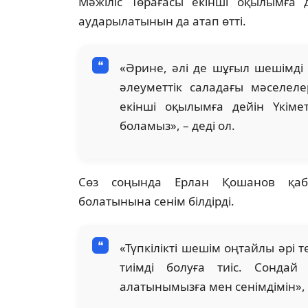
Мәжіліс Төрағасы екінші оқылымға 
аударылатынын да атап өтті.
«Әрине, әлі де шұғыл шешімді 
әлеуметтік саладағы мәселе
екінші оқылымға дейін Үкім
боламыз», – деді ол.
Сөз соңында Ерлан Қошанов қаб
болатынына сенім білдірді.
«Түпкілікті шешім оңтайлы әрі т
тиімді болуға тиіс. Сондай
алатынымызға мен сенімдімін», –