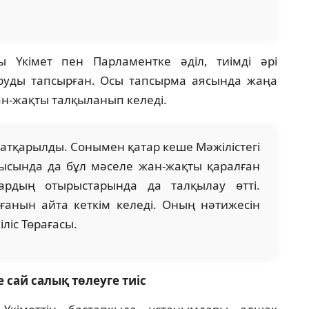
Үкімет пен Парламентке әділ, тиімді әрі
руды тапсырған. Осы тапсырма аясында жаңа
ан-жақты талқыланып келеді.
атқарылды. Сонымен қатар кеше Мәжілістегі
сында да бұл мәселе жан-жақты қаралған
ардың отырыстарында да талқылау өтті.
анын айта кеткім келеді. Оның нәтижесін
іліс Төрағасы.
е сай салық төлеуге тиіс