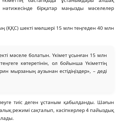
Үкіметтің бастапқыда ұстанымдары алшақ
ң нәтижесінде бірқатар маңызды мәселелер
ың (ҚҚС) шекті мөлшері 15 млн теңгеден 40 млн
екті мәселе болатын. Үкімет ұсынған 15 млн
еңгеге көтеретінін, ол бойынша Үкіметтің
н мырзаның аузынан естідіңіздер», – деді
төлеуге тиіс деген ұстаным қабылданды. Шағын
алық режимі сақталып, кәсіпкерлер 4 пайыздық
алады.