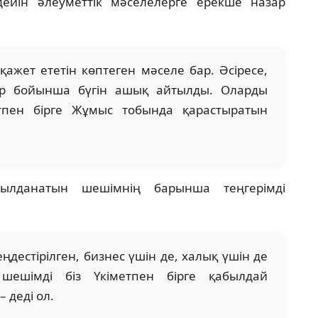
дейін әлеуметтік мәселелерге ерекше назар
қажет ететін көптеген мәселе бар. Әсіресе,
лер бойынша бүгін ашық айтылды. Оларды
етпен бірге Жұмыс тобында қарастыратын
ылданатын шешімнің барынша теңгерімді
еңдестірілген, бизнес үшін де, халық үшін де
 шешімді біз Үкіметпен бірге қабылдай
 деді ол.