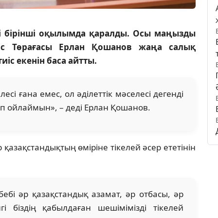
сі бірінші оқылымда қаралды. Осы маңызды
ліс Төрағасы Ерлан Қошанов жаңа салық
тиіс екенін баса айтты.
лесі ғана емес, ол әділеттік мәселесі дегенді
п ойлаймын», – деді Ерлан Қошанов.
р қазақстандықтың өміріне тікелей әсер ететінін
бебі әр қазақстандық азамат, әр отбасы, әр
гі біздің қабылдаған шешімімізді тікелей