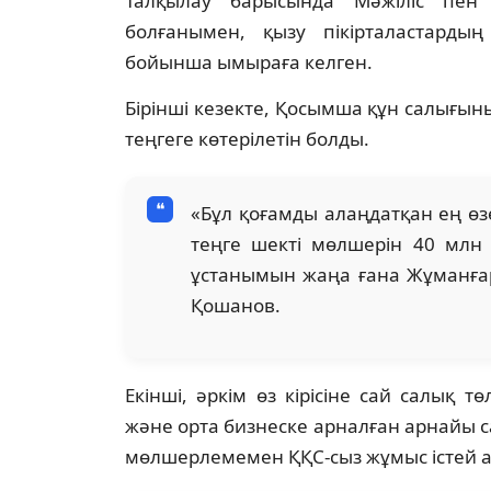
Талқылау барысында Мәжіліс пен 
болғанымен, қызу пікірталастарды
бойынша ымыраға келген.
Бірінші кезекте, Қосымша құн салығын
теңгеге көтерілетін болды.
«Бұл қоғамды алаңдатқан ең өз
теңге шекті мөлшерін 40 млн т
ұстанымын жаңа ғана Жұманғари
Қошанов.
Екінші, әркім өз кірісіне сай салық 
және орта бизнеске арналған арнайы с
мөлшерлемемен ҚҚС-сыз жұмыс істей 