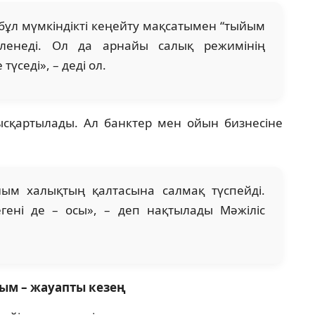
 бұл мүмкіндікті кеңейту мақсатымен “тыйым
зірленеді. Ол да арнайы салық режимінің
үседі», – деді ол.
 қысқартылады. Ал банктер мен ойын бизнесіне
йым халықтың қалтасына салмақ түспейді.
гені де – осы», – деп нақтылады Мәжіліс
ым – жауапты кезең