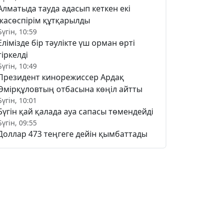
Алматыда тауда адасып кеткен екі
жасөспірім құтқарылды
Бүгін, 10:59
Елімізде бір тәулікте үш орман өрті
тіркелді
Бүгін, 10:49
Президент кинорежиссер Ардақ
Әмірқұловтың отбасына көңіл айтты
Бүгін, 10:01
Бүгін қай қалада ауа сапасы төмендейді
Бүгін, 09:55
Доллар 473 теңгеге дейін қымбаттады