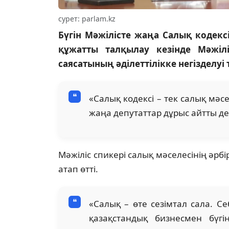
сурет: parlam.kz
Бүгін Мәжілісте жаңа Салық кодек
құжатты талқылау кезінде Мәжі
саясатының әділеттілікке негізделуі 
«Салық кодексі – тек салық мәсе
жаңа депутаттар дұрыс айтты де
Мәжіліс спикері салық мәселесінің әрбі
атап өтті.
«Салық – өте сезімтал сала. Се
қазақстандық бизнесмен бүгін