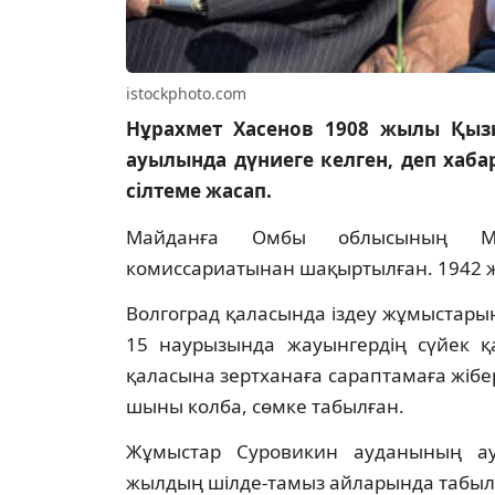
istockphoto.com
Нұрахмет Хасенов 1908 жылы Қы
ауылында дүниеге келген, деп хаб
сілтеме жасап.
Майданға Омбы облысының Ма
комиссариатынан шақыртылған. 1942 жы
Волгоград қаласында іздеу жұмыстарын
15 наурызында жауынгердің сүйек қ
қаласына зертханаға сараптамаға жібе
шыны колба, сөмке табылған.
Жұмыстар Суровикин ауданының ау
жылдың шілде-тамыз айларында табыл