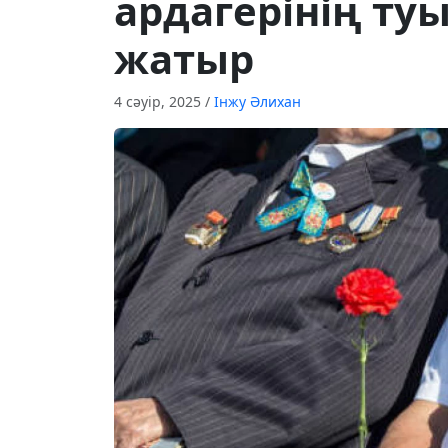
ардагерінің туы
жатыр
4 сәуір, 2025
/
Інжу Әлихан