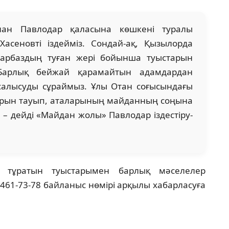
ан Павлодар қаласына көшкені туралы
асеновті іздейміз. Сондай-ақ, Қызылорда
арбаздың туған жері бойынша туыстарын
. Барлық бейжай қарамайтын адамдардан
салысуды сұраймыз. Ұлы Отан соғысындағы
арын тауып, аталарының майданның соңына
, – дейді «Майдан жолы» Павлодар іздестіру-
а тұратын туыстарымен барлық мәселелер
461-73-78 байланыс нөмірі арқылы хабарласуға