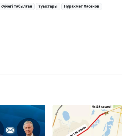
сүйегі табылған
туыстары
Нұрахмет Хасенов