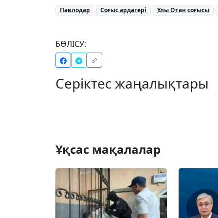
Павлодар
Соғыс ардагері
Ұлы Отан соғысы
БӨЛІСУ:
Серіктес жаңалықтары
Ұқсас мақалалар