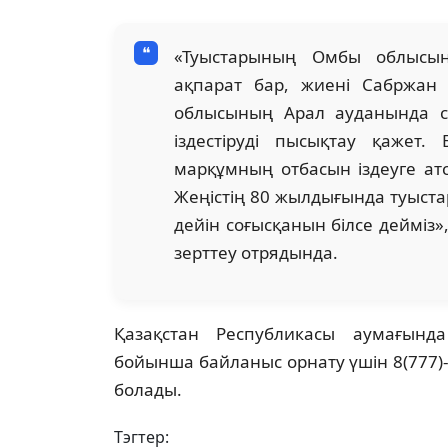
«Туыстарының Омбы облысын
ақпарат бар, жиені Сабржан Х
облысының Арал ауданында с
іздестіруді пысықтау қажет
марқұмның отбасын іздеуге ат
Жеңістің 80 жылдығында туыст
дейін соғысқанын білсе дейміз»
зерттеу отрядында.
Қазақстан Республикасы аумағынд
бойынша байланыс орнату үшін 8(777)-
болады.
Тэгтер: