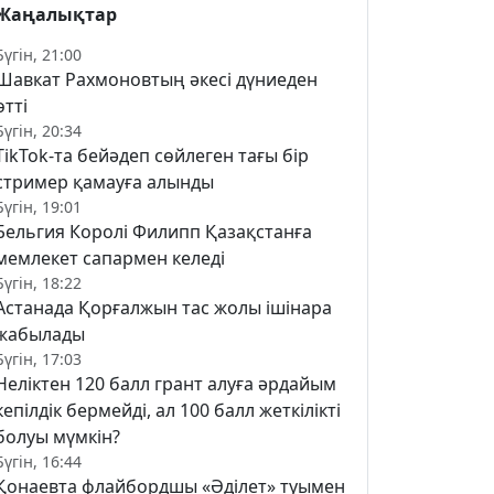
Жаңалықтар
Бүгін, 21:00
Шавкат Рахмоновтың әкесі дүниеден
өтті
Бүгін, 20:34
TikTok-та бейәдеп сөйлеген тағы бір
стример қамауға алынды
Бүгін, 19:01
Бельгия Королі Филипп Қазақстанға
мемлекет сапармен келеді
Бүгін, 18:22
Астанада Қорғалжын тас жолы ішінара
жабылады
Бүгін, 17:03
Неліктен 120 балл грант алуға әрдайым
кепілдік бермейді, ал 100 балл жеткілікті
болуы мүмкін?
Бүгін, 16:44
Қонаевта флайбордшы «Әділет» туымен