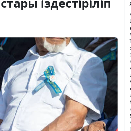
стары іздестіріліп