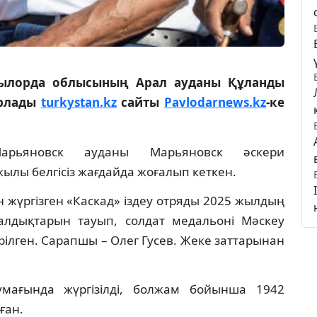
зылорда облысының Арал ауданы Құланды
арлады
turkystan.kz
сайты
Pavlodarnews.kz
-ке
рьяновск ауданы Марьяновск әскери
лы белгісіз жағдайда жоғалып кеткен.
 жүргізген «Каскад» іздеу отряды 2025 жылдың
алдықтарын тауып, солдат медальоні Мәскеу
рілген. Сарапшы – Олег Гусев. Жеке заттарынан
мағында жүргізілді, болжам бойынша 1942
ған.