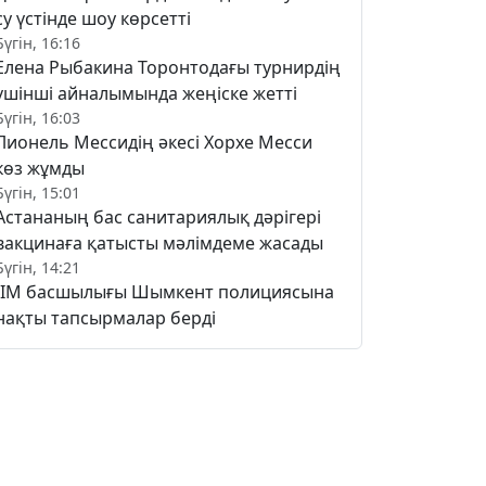
су үстінде шоу көрсетті
Бүгін, 16:16
Елена Рыбакина Торонтодағы турнирдің
үшінші айналымында жеңіске жетті
Бүгін, 16:03
Лионель Мессидің әкесі Хорхе Месси
көз жұмды
Бүгін, 15:01
Астананың бас санитариялық дәрігері
вакцинаға қатысты мәлімдеме жасады
Бүгін, 14:21
ІІМ басшылығы Шымкент полициясына
нақты тапсырмалар берді