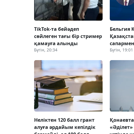
TikTok-та бейәдеп
Бельгия 
сөйлеген тағы бір стример
Қазақста
қамауға алынды
сапармен
Бүгін, 20:34
Бүгін, 19:01
Неліктен 120 балл грант
Қонаевт
алуға әрдайым кепілдік
«Әділет»