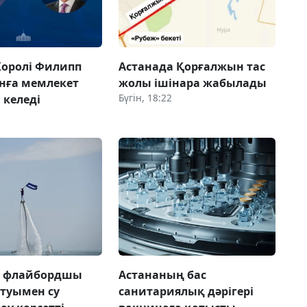
Королі Филипп
Астанада Қорғалжын тас
нға мемлекет
жолы ішінара жабылады
Бүгін, 18:22
 келеді
а флайбордшы
Астананың бас
 туымен су
санитариялық дәрігері