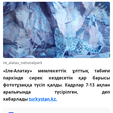
ile_alatau_nationalpark
«Іле-Алатау» мемлекеттік ұлттық табиғи
паркінде сирек кездесетін қар барысы
фототұзаққа түсіп қалды. Кадрлар 7-13 ақпан
аралығында түсірілген, деп
хабарлады
turkystan.kz.