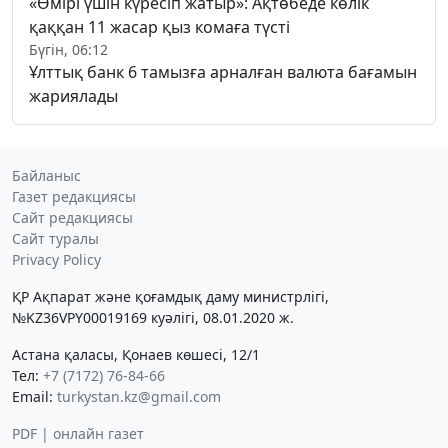
«Өмірі үшін күресіп жатыр»: Ақтөбеде көлік
қаққан 11 жасар қыз комаға түсті
Бүгін, 06:12
Ұлттық банк 6 тамызға арналған валюта бағамын
жариялады
Байланыс
Газет редакциясы
Сайт редакциясы
Сайт туралы
Privacy Policy
ҚР Ақпарат және қоғамдық даму министрлігі,
№KZ36VPY00019169 куәлігі, 08.01.2020 ж.
Астана қаласы, Қонаев көшесі, 12/1
Тел:
+7 (7172) 76-84-66
Email:
turkystan.kz@gmail.com
PDF | онлайн газет