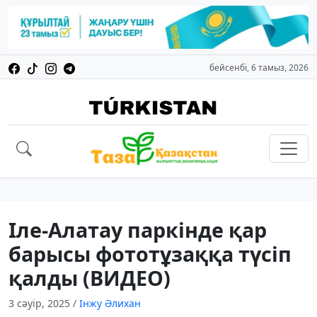
бейсенбі, 6 тамыз, 2026
Іле-Алатау паркінде қар
барысы фототұзаққа түсіп
қалды (ВИДЕО)
3 сәуір, 2025
/
Інжу Әлихан