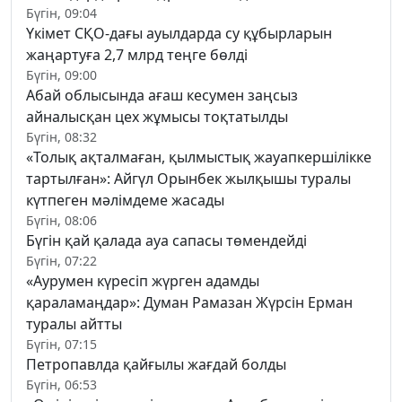
Бүгін, 09:04
Үкімет СҚО-дағы ауылдарда су құбырларын
жаңартуға 2,7 млрд теңге бөлді
Бүгін, 09:00
Абай облысында ағаш кесумен заңсыз
айналысқан цех жұмысы тоқтатылды
Бүгін, 08:32
«Толық ақталмаған, қылмыстық жауапкершілікке
тартылған»: Айгүл Орынбек жылқышы туралы
күтпеген мәлімдеме жасады
Бүгін, 08:06
Бүгін қай қалада ауа сапасы төмендейді
Бүгін, 07:22
«Аурумен күресіп жүрген адамды
қараламаңдар»: Думан Рамазан Жүрсін Ерман
туралы айтты
Бүгін, 07:15
Петропавлда қайғылы жағдай болды
Бүгін, 06:53