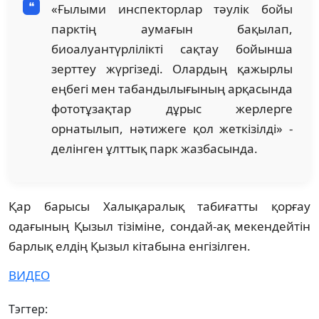
«Ғылыми инспекторлар тәулік бойы
парктің аумағын бақылап,
биоалуантүрлілікті сақтау бойынша
зерттеу жүргізеді. Олардың қажырлы
еңбегі мен табандылығының арқасында
фототұзақтар дұрыс жерлерге
орнатылып, нәтижеге қол жеткізілді» -
делінген ұлттық парк жазбасында.
Қар барысы Халықаралық табиғатты қорғау
одағының Қызыл тізіміне, сондай-ақ мекендейтін
барлық елдің Қызыл кітабына енгізілген.
ВИДЕО
Тэгтер: