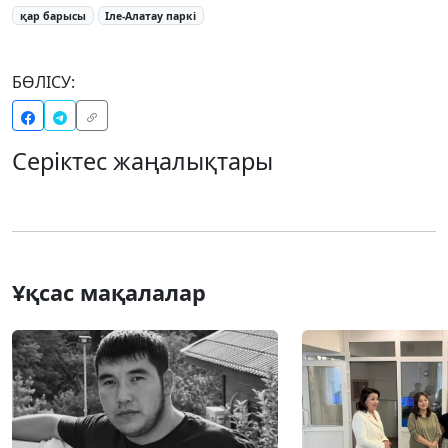
қар барысы
Іле-Алатау паркі
БӨЛІСУ:
Серіктес жаңалықтары
Ұқсас мақалалар