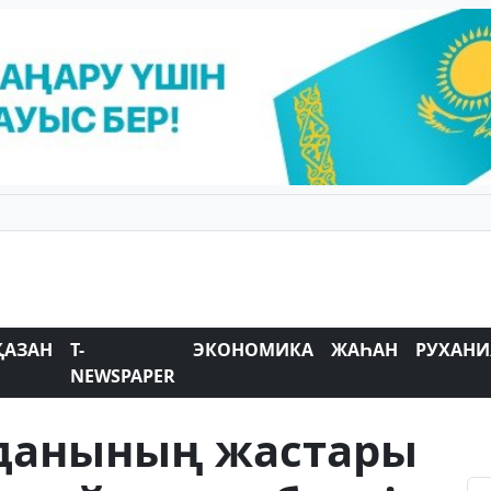
ҚАЗАН
T-
ЭКОНОМИКА
ЖАҺАН
РУХАНИ
NEWSPAPER
данының жастары