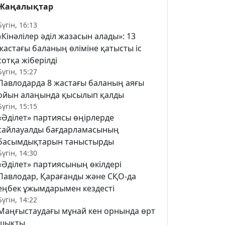
Жаңалықтар
Бүгін, 16:13
«Кінәлілер әділ жазасын алады»: 13
жастағы баланың өліміне қатысты іс
сотқа жіберілді
Бүгін, 15:27
Павлодарда 8 жастағы баланың аяғы
ойын алаңында қысылып қалды
Бүгін, 15:15
«Әділет» партиясы өңірлерде
сайлауалды бағдарламасының
басымдықтарын таныстырды
Бүгін, 14:30
«Әділет» партиясының өкілдері
Павлодар, Қарағанды және СҚО-да
еңбек ұжымдарымен кездесті
Бүгін, 14:22
Маңғыстаудағы мұнай кен орнында өрт
шықты