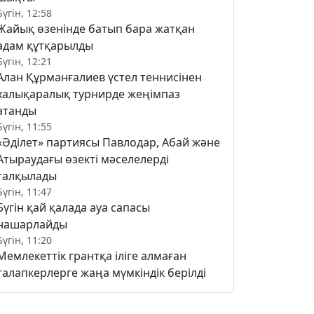
Бүгін, 12:58
Жайық өзенінде батып бара жатқан
адам құтқарылды
Бүгін, 12:21
Алан Құрманғалиев үстел теннисінен
халықаралық турнирде жеңімпаз
атанды
Бүгін, 11:55
«Әділет» партиясы Павлодар, Абай және
Атыраудағы өзекті мәселелерді
талқылады
Бүгін, 11:47
Бүгін қай қалада ауа сапасы
нашарлайды
Бүгін, 11:20
Мемлекеттік грантқа іліге алмаған
талапкерлерге жаңа мүмкіндік берілді