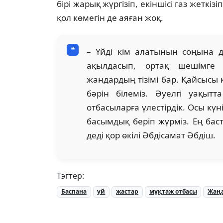
бірі жарық жүргізіп, екіншісі газ жеткі
қол көмегін де аяған жоқ.
– Үйді кім алатынын соңына д
ақылдасып, ортақ шешімге 
жандардың тізімі бар. Қайсысы
бәрін білеміз. Әуелгі уақыт
отбасыларға үлестірдік. Осы күн
басымдық беріп жүрміз. Ең бас
деді қор өкілі Әбдісамат Әбдіш.
Тэгтер:
Баспана
үй
жастар
мұқтаж отбасы
Жаңа