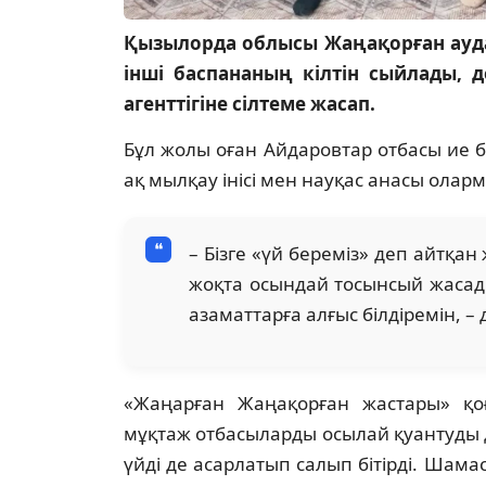
Қызылорда облысы Жаңақорған ауда
інші баспананың кілтін сыйлады, 
агенттігіне сілтеме жасап.
Бұл жолы оған Айдаровтар отбасы ие б
ақ мылқау інісі мен науқас анасы оларм
– Бізге «үй береміз» деп айтқа
жоқта осындай тосынсый жасад
азаматтарға алғыс білдіремін, –
«Жаңарған Жаңақорған жастары» қо
мұқтаж отбасыларды осылай қуантуды д
үйді де асарлатып салып бітірді. Шама