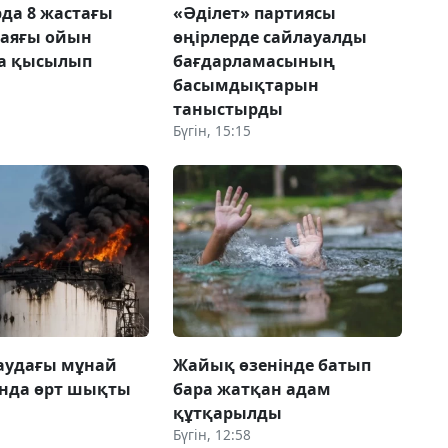
да 8 жастағы
«Әділет» партиясы
 аяғы ойын
өңірлерде сайлауалды
а қысылып
бағдарламасының
басымдықтарын
таныстырды
Бүгін, 15:15
аудағы мұнай
Жайық өзенінде батып
ында өрт шықты
бара жатқан адам
құтқарылды
Бүгін, 12:58