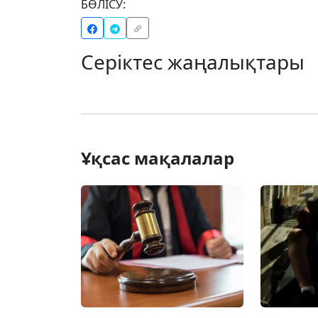
БӨЛІСУ:
Серіктес жаңалықтары
Ұқсас мақалалар