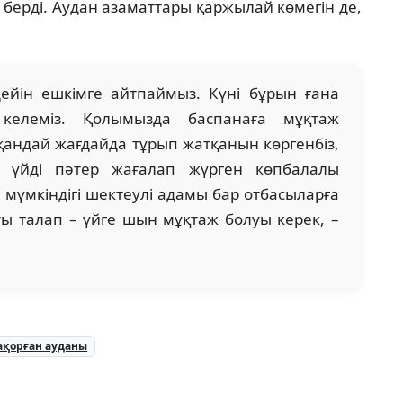
зіп берді. Аудан азаматтары қаржылай көмегін де,
ейін ешкімге айтпаймыз. Күні бұрын ғана
келеміз. Қолымызда баспанаға мұқтаж
 қандай жағдайда тұрып жатқанын көргенбіз,
та үйді пәтер жағалап жүрген көпбалалы
і мүмкіндігі шектеулі адамы бар отбасыларға
ты талап – үйге шын мұқтаж болуы керек, –
қорған ауданы