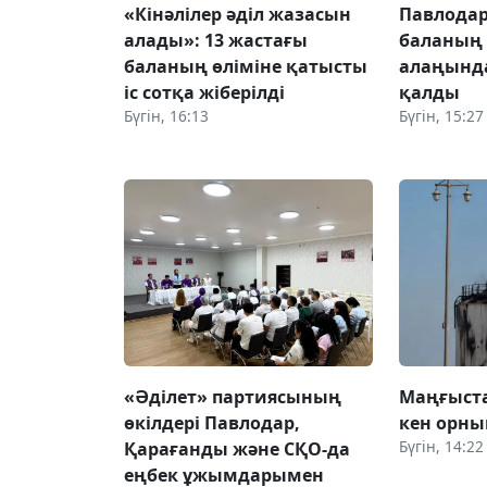
«Кінәлілер әділ жазасын
Павлодар
алады»: 13 жастағы
баланың
баланың өліміне қатысты
алаңынд
іс сотқа жіберілді
қалды
Бүгін, 16:13
Бүгін, 15:27
«Әділет» партиясының
Маңғыст
өкілдері Павлодар,
кен орн
Бүгін, 14:22
Қарағанды және СҚО-да
еңбек ұжымдарымен