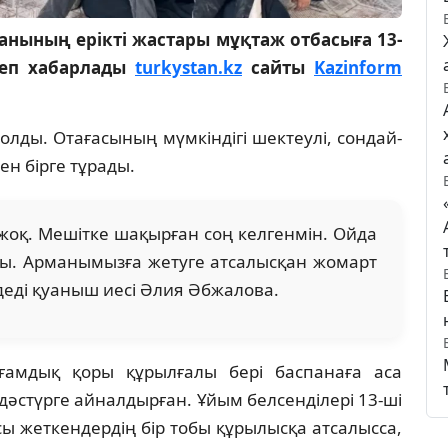
нының ерікті жастары мұқтаж отбасыға 13-
деп хабарлады
turkystan.kz
сайты
Kazinform
олды. Отағасының мүмкіндігі шектеулі, сондай-
ен бірге тұрады.
н жоқ. Мешітке шақырған соң келгенмін. Ойда
ы. Арманымызға жетуге атсалысқан жомарт
 деді қуаныш иесі Әлия Әбжалова.
ғамдық қоры құрылғалы бері баспанаға аса
әстүрге айналдырған. Ұйым белсенділері 13-ші
сы жеткендердің бір тобы құрылысқа атсалысса,