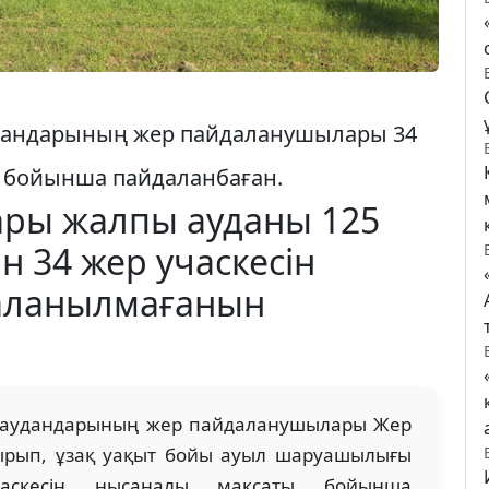
удандарының жер пайдаланушылары 34
ы бойынша пайдаланбаған.
ары жалпы ауданы 125
н 34 жер учаскесін
даланылмағанын
в аудандарының жер пайдаланушылары Жер
тырып, ұзақ уақыт бойы ауыл шаруашылығы
аскесін нысаналы мақсаты бойынша