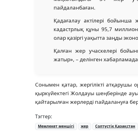
пайдаланбаған.
Қадағалау актілері бойынша 
кадастрлық құны 95,7 миллион
олар қазіргі уақытта заңды эк
Қалған жер учаскелері бойы
жатыр», – делінген хабарламада
Сонымен қатар, жергілікті атқарушы
қыркүйектегі Жолдауы шеңберінде ауы
қайтарылған жерлерді пайдалануға бер
Тэгтер:
Мемлекет меншігі
жер
Солтүстік Қазақстан