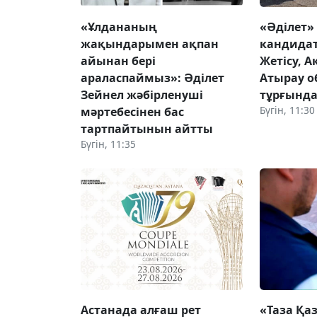
«Ұлдананың
«Әділет»
жақындарымен ақпан
кандида
айынан бері
Жетісу, 
араласпаймыз»: Әділет
Атырау 
Зейнел жәбірленуші
тұрғында
Бүгін, 11:30
мәртебесінен бас
тартпайтынын айтты
Бүгін, 11:35
Астанада алғаш рет
«Таза Қа