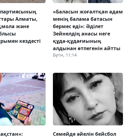
 партиясының
«Баласын жоғалтқан адам
ттары Алматы,
менің балама батасын
Ақмола және
бермес еді»: Әділет
облысы
Зейнелдің анасы неге
рымен кездесті
құда-құдағиының
алдынан өтпегенін айтты
Бүгін, 11:14
зақстан»:
Семейде әйелін бейсбол