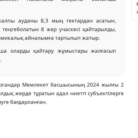
жалпы ауданы 8,3 мың гектардан асатын,
 теңгеболатын 8 жер учаскесі қайтарылды,
ономикалық айналымға тартылып жатыр.
нша оларды қайтару жұмыстары жалғасып
.
 органдар Мемлекет басшысының 2024 жылғы 2
лдық жерде тұратын адал ниетті субъектілерге
уге бағдарланған.