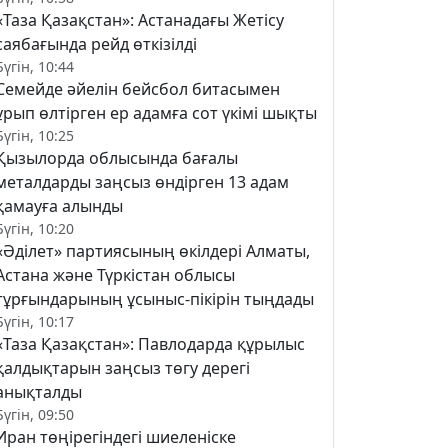
«Таза Қазақстан»: Астанадағы Жетісу
саябағында рейд өткізілді
Бүгін, 10:44
Семейде әйелін бейсбол битасымен
ұрып өлтірген ер адамға сот үкімі шықты
Бүгін, 10:25
Қызылорда облысында бағалы
металдарды заңсыз өндірген 13 адам
қамауға алынды
Бүгін, 10:20
«Әділет» партиясының өкілдері Алматы,
Астана және Түркістан облысы
тұрғындарының ұсыныс-пікірін тыңдады
Бүгін, 10:17
«Таза Қазақстан»: Павлодарда құрылыс
қалдықтарын заңсыз төгу дерегі
анықталды
Бүгін, 09:50
Иран төңірегіндегі шиеленіске