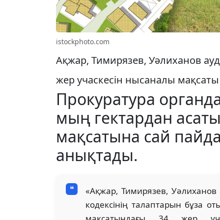
istockphoto.com
Ақжар, Тимирязев, Уәлиханов а
жер учаскесін нысаналы мақсат
Прокуратура органд
мың гектардан асаты
мақсатына сай пай
анықтады.
«Ақжар, Тимирязев, Уәлихано
кодексінің талаптарын бұза о
мақсатындағы 34 жер уч