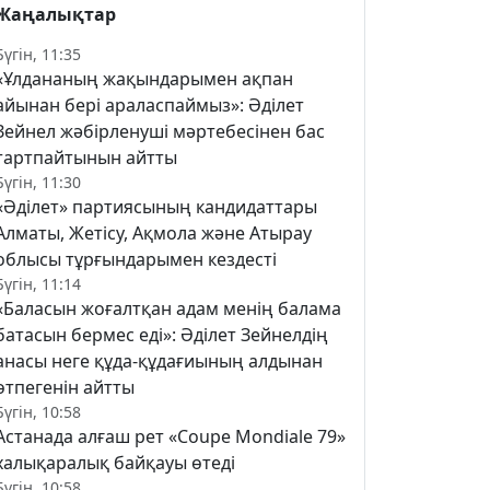
Жаңалықтар
Бүгін, 11:35
«Ұлдананың жақындарымен ақпан
айынан бері араласпаймыз»: Әділет
Зейнел жәбірленуші мәртебесінен бас
тартпайтынын айтты
Бүгін, 11:30
«Әділет» партиясының кандидаттары
Алматы, Жетісу, Ақмола және Атырау
облысы тұрғындарымен кездесті
Бүгін, 11:14
«Баласын жоғалтқан адам менің балама
батасын бермес еді»: Әділет Зейнелдің
анасы неге құда-құдағиының алдынан
өтпегенін айтты
Бүгін, 10:58
Астанада алғаш рет «Coupe Mondiale 79»
халықаралық байқауы өтеді
Бүгін, 10:58