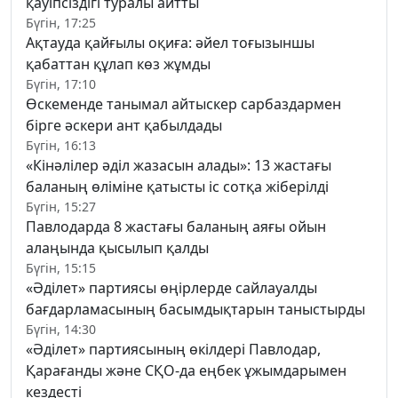
қауіпсіздігі туралы айтты
Бүгін, 17:25
Ақтауда қайғылы оқиға: әйел тоғызыншы
қабаттан құлап көз жұмды
Бүгін, 17:10
Өскеменде танымал айтыскер сарбаздармен
бірге әскери ант қабылдады
Бүгін, 16:13
«Кінәлілер әділ жазасын алады»: 13 жастағы
баланың өліміне қатысты іс сотқа жіберілді
Бүгін, 15:27
Павлодарда 8 жастағы баланың аяғы ойын
алаңында қысылып қалды
Бүгін, 15:15
«Әділет» партиясы өңірлерде сайлауалды
бағдарламасының басымдықтарын таныстырды
Бүгін, 14:30
«Әділет» партиясының өкілдері Павлодар,
Қарағанды және СҚО-да еңбек ұжымдарымен
кездесті