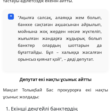
тастауы әділетсіздік екенін айтты.
"Ақылға салсақ, алаяққа жем болып,
банкке сақтаған ақшасынан айрылып,
мойнына жоқ жерден несие жүктеліп,
жығылған жандарға жұдырық болып
банктер олардың шоттарын да
бұғаттайды. Бұл – халыққа жасалған
орынсыз қиянат қой", – деді депутат.
Депутат екі нақты ұсыныс айтты
Мақсат Толықбай Бас прокурорға екі нақты
ұсыныс жолдады:
Екінші деңгейлі банктердің