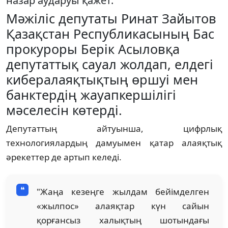
назар аударуы қажет.
Мәжіліс депутаты Ринат Зайытов
Қазақстан Республикасының Бас
прокуроры Берік Асыловқа
депутаттық сауал жолдап, елдегі
кибералаяқтықтың өршуі мен
банктердің жауапкершілігі
мәселесін көтерді.
Депутаттың айтуынша, цифрлық
технологиялардың дамуымен қатар алаяқтық
әрекеттер де артып келеді.
"Жаңа кезеңге жылдам бейімделген
«жылпос» алаяқтар күн сайын
қорғансыз халықтың шотындағы