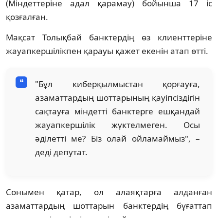
(Міндеттеріне адал қарамау) бойынша 17 іс
қозғалған.
Мақсат Толықбай банктердің өз клиенттеріне
жауапкершілікпен қарауы қажет екенін атап өтті.
"Бұл киберқылмыстан қорғауға,
азаматтардың шоттарының қауіпсіздігін
сақтауға міндетті банктерге ешқандай
жауапкершілік жүктелмеген. Осы
әділетті ме? Біз олай ойламаймыз", –
деді депутат.
Сонымен қатар, ол алаяқтарға алданған
азаматтардың шоттарын банктердің бұғаттап