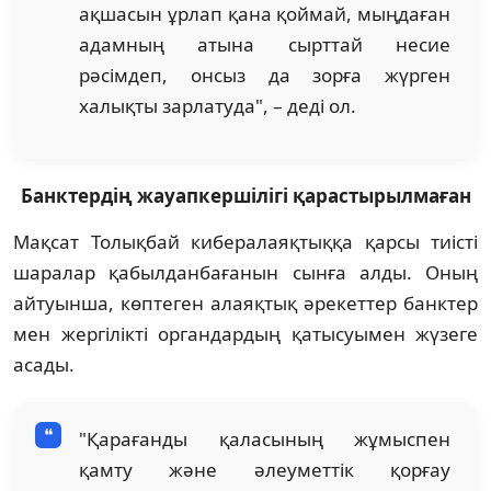
ақшасын ұрлап қана қоймай, мыңдаған
адамның атына сырттай несие
рәсімдеп, онсыз да зорға жүрген
халықты зарлатуда", – деді ол.
Банктердің жауапкершілігі қарастырылмаған
Мақсат Толықбай кибералаяқтыққа қарсы тиісті
шаралар қабылданбағанын сынға алды. Оның
айтуынша, көптеген алаяқтық әрекеттер банктер
мен жергілікті органдардың қатысуымен жүзеге
асады.
"Қарағанды қаласының жұмыспен
қамту және әлеуметтік қорғау