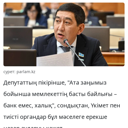
сурет: parlam.kz
Депутаттың пікірінше, "Ата заңымыз
бойынша мемлекеттің басты байлығы –
банк емес, халық", сондықтан, Үкімет пен
тиісті органдар бұл мәселеге ерекше