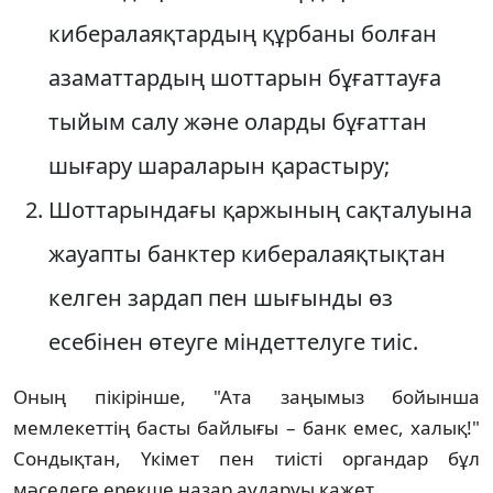
кибералаяқтардың құрбаны болған
азаматтардың шоттарын бұғаттауға
тыйым салу және оларды бұғаттан
шығару шараларын қарастыру;
Шоттарындағы қаржының сақталуына
жауапты банктер кибералаяқтықтан
келген зардап пен шығынды өз
есебінен өтеуге міндеттелуге тиіс.
Оның пікірінше, "Ата заңымыз бойынша
мемлекеттің басты байлығы – банк емес, халық!"
Сондықтан, Үкімет пен тиісті органдар бұл
мәселеге ерекше назар аударуы қажет.