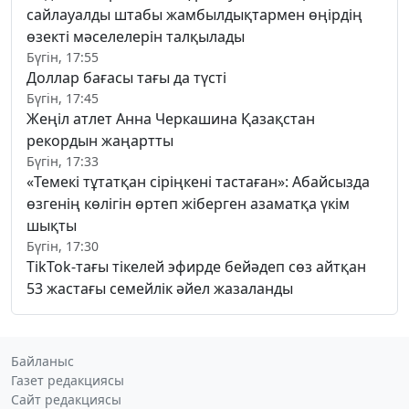
сайлауалды штабы жамбылдықтармен өңірдің
өзекті мәселелерін талқылады
Бүгін, 17:55
Доллар бағасы тағы да түсті
Бүгін, 17:45
Жеңіл атлет Анна Черкашина Қазақстан
рекордын жаңартты
Бүгін, 17:33
«Темекі тұтатқан сіріңкені тастаған»: Абайсызда
өзгенің көлігін өртеп жіберген азаматқа үкім
шықты
Бүгін, 17:30
TikTok-тағы тікелей эфирде бейәдеп сөз айтқан
53 жастағы семейлік әйел жазаланды
Байланыс
Газет редакциясы
Сайт редакциясы