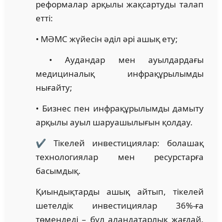
реформалар арқылы жақсартуды талап
етті:
• МӘМС жүйесін әділ әрі ашық ету;
• Аудандар мен ауылдардағы
медициналық инфрақұрылымды
нығайту;
• Бизнес пен инфрақұрылымды дамыту
арқылы ауыл шаруашылығын қолдау.
✔️ Тікелей инвестициялар: болашақ
технологиялар мен ресурстарға
басымдық.
Қиындықтарды ашық айтып, тікелей
шетелдік инвестициялар 36%-ға
төмендеді – бұл алаңдатарлық жағдай.