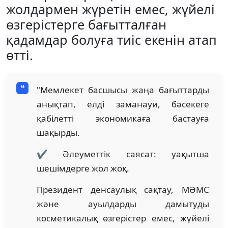
жолдармен жүретін емес, жүйелі
өзгерістерге бағытталған
қадамдар болуға тиіс екенін атап
өтті.
"Мемлекет басшысы жаңа бағыттарды
анықтап, елді заманауи, бәсекеге
қабілетті экономикаға бастауға
шақырды.
✔️ Әлеуметтік саясат: уақытша
шешімдерге жол жоқ.
Президент денсаулық сақтау, МӘМС
және ауылдарды дамытуды
косметикалық өзгерістер емес, жүйелі