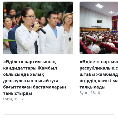
«Әділет» партиясының
«Әділет» парти
кандидаттары Жамбыл
республикалық 
облысында халық
штабы жамбылд
денсаулығын нығайтуға
өңірдің өзекті м
бағытталған бастамаларын
талқылады
Бүгін, 18:10
таныстырды
Бүгін, 19:32