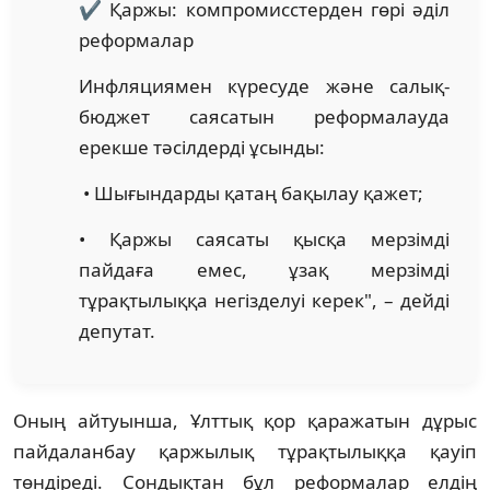
✔️ Қаржы: компромисстерден гөрі әділ
реформалар
Инфляциямен күресуде және салық-
бюджет саясатын реформалауда
ерекше тәсілдерді ұсынды:
• Шығындарды қатаң бақылау қажет;
• Қаржы саясаты қысқа мерзімді
пайдаға емес, ұзақ мерзімді
тұрақтылыққа негізделуі керек", – дейді
депутат.
Оның айтуынша, Ұлттық қор қаражатын дұрыс
пайдаланбау қаржылық тұрақтылыққа қауіп
төндіреді. Сондықтан бұл реформалар елдің