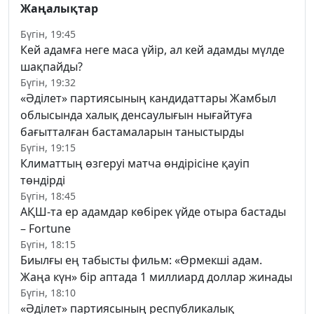
Жаңалықтар
Бүгін, 19:45
Кей адамға неге маса үйір, ал кей адамды мүлде
шақпайды?
Бүгін, 19:32
«Әділет» партиясының кандидаттары Жамбыл
облысында халық денсаулығын нығайтуға
бағытталған бастамаларын таныстырды
Бүгін, 19:15
Климаттың өзгеруі матча өндірісіне қауіп
төндірді
Бүгін, 18:45
АҚШ-та ер адамдар көбірек үйде отыра бастады
– Fortune
Бүгін, 18:15
Биылғы ең табысты фильм: «Өрмекші адам.
Жаңа күн» бір аптада 1 миллиард доллар жинады
Бүгін, 18:10
«Әділет» партиясының республикалық