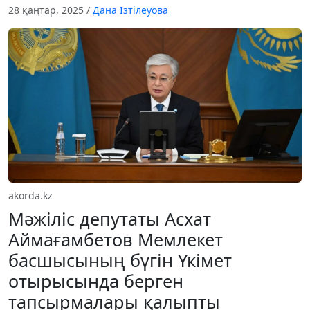
28 қаңтар, 2025
/
Дана Ізтілеуова
akorda.kz
Мәжіліс депутаты Асхат
Аймағамбетов Мемлекет
басшысының бүгін Үкімет
отырысында берген
тапсырмалары қалыпты