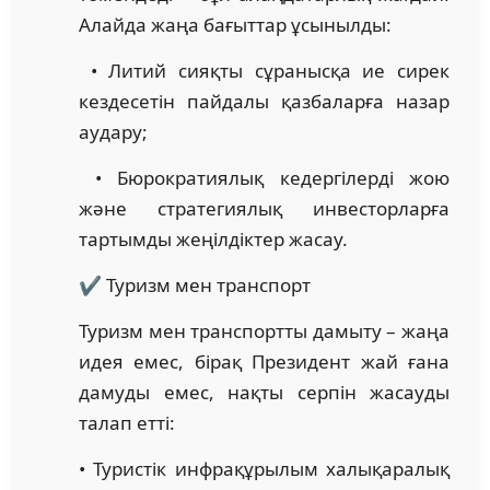
Алайда жаңа бағыттар ұсынылды:
• Литий сияқты сұранысқа ие сирек
кездесетін пайдалы қазбаларға назар
аудару;
• Бюрократиялық кедергілерді жою
және стратегиялық инвесторларға
тартымды жеңілдіктер жасау.
✔️ Туризм мен транспорт
Туризм мен транспортты дамыту – жаңа
идея емес, бірақ Президент жай ғана
дамуды емес, нақты серпін жасауды
талап етті:
• Туристік инфрақұрылым халықаралық