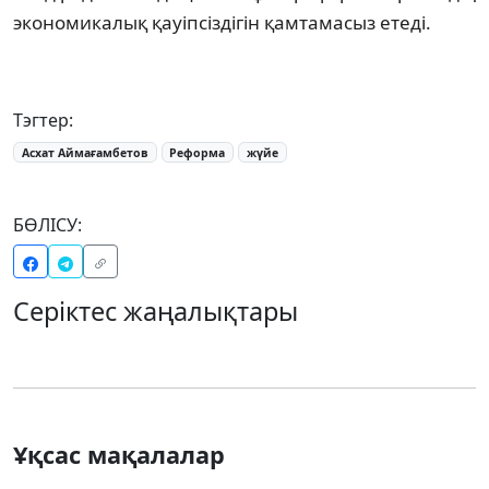
экономикалық қауіпсіздігін қамтамасыз етеді.
Тэгтер:
Асхат Аймағамбетов
Реформа
жүйе
БӨЛІСУ:
Серіктес жаңалықтары
Ұқсас мақалалар