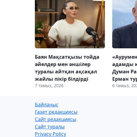
Баян Мақсатқызы тойда
«Аурумен
әйелдер мен әншілер
адамды 
туралы айтқан ақсақал
Думан Ра
жайлы пікір білдірді
Ерман ту
7 тамыз, 2026
6 тамыз, 20
Байланыс
Газет редакциясы
Сайт редакциясы
Сайт туралы
Privacy Policy