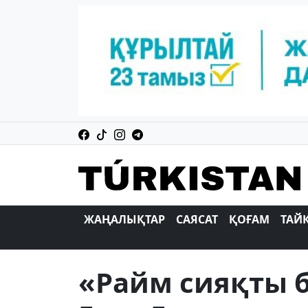
ЖАҢАЛЫҚТАР
САЯСАТ
ҚОҒАМ
ТАЙ
«Райм сияқты б