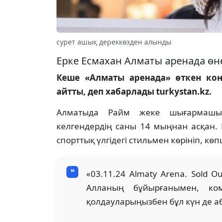
сурет ашық дереккөзден алынды
Ерке Есмахан Алматы аренада өне
Кеше «Алматы аренада» өткен ко
айтты, деп хабарлады turkystan.kz.
Алматыда Райм жеке шығармашыл
келгендердің саны 14 мыңнан асқан.
спорттық үлгідегі стильмен көрініп, көп
«03.11.24 Almaty Arena. Sold 
Алланың бұйырғанымен, ком
қолдауларыңызбен бұл күн де аб