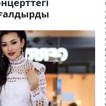
онцерттегі
ңғалдырды