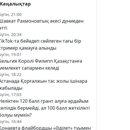
Жаңалықтар
Бүгін, 21:00
Шавкат Рахмоновтың әкесі дүниеден
өтті
Бүгін, 20:34
TikTok-та бейәдеп сөйлеген тағы бір
стример қамауға алынды
Бүгін, 19:01
Бельгия Королі Филипп Қазақстанға
мемлекет сапармен келеді
Бүгін, 18:22
Астанада Қорғалжын тас жолы ішінара
жабылады
Бүгін, 17:03
Неліктен 120 балл грант алуға әрдайым
кепілдік бермейді, ал 100 балл жеткілікті
болуы мүмкін?
Бүгін, 16:44
Қонаевта флайбордшы «Әділет» туымен