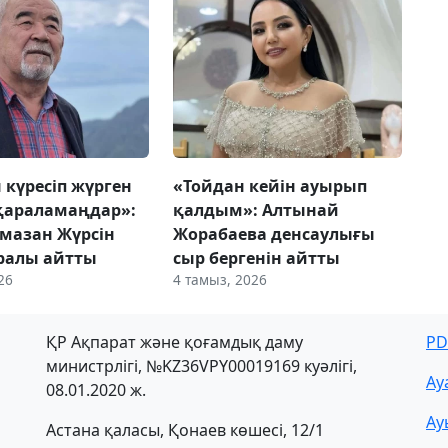
 күресіп жүрген
«Тойдан кейін ауырып
қараламаңдар»:
қалдым»: Алтынай
мазан Жүрсін
Жорабаева денсаулығы
ралы айтты
сыр бергенін айтты
26
4 тамыз, 2026
ҚР Ақпарат және қоғамдық даму
PD
министрлігі, №KZ36VPY00019169 куәлігі,
Ау
08.01.2020 ж.
Ау
Астана қаласы, Қонаев көшесі, 12/1