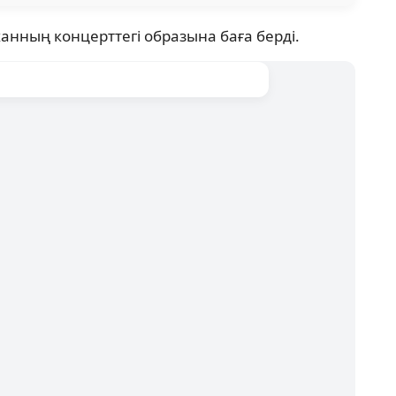
анның концерттегі образына баға берді.