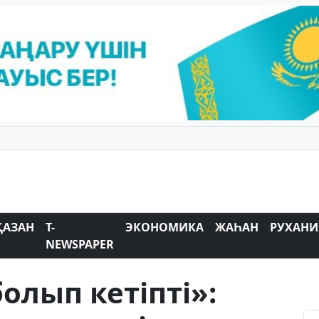
ҚАЗАН
T-
ЭКОНОМИКА
ЖАҺАН
РУХАНИ
NEWSPAPER
олып кетіпті»: