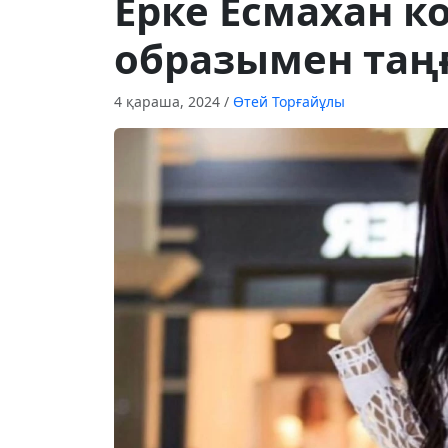
Ерке Есмахан к
образымен та
4 қараша, 2024
/
Өтей Торғайұлы