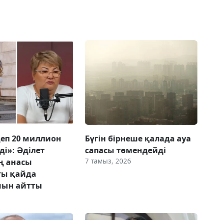
деп 20 миллион
Бүгін бірнеше қалада ауа
ді»: Әділет
сапасы төмендейді
7 тамыз, 2026
ң анасы
ты қайда
нын айтты