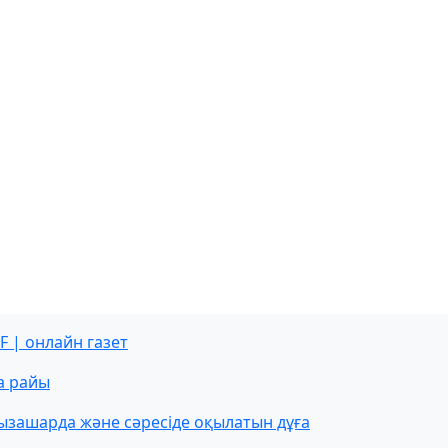
F | онлайн газет
а райы
ызашарда және сәресіде оқылатын дұға