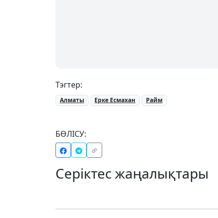
Тэгтер:
Алматы
Ерке Есмахан
Райм
БӨЛІСУ:
Серіктес жаңалықтары