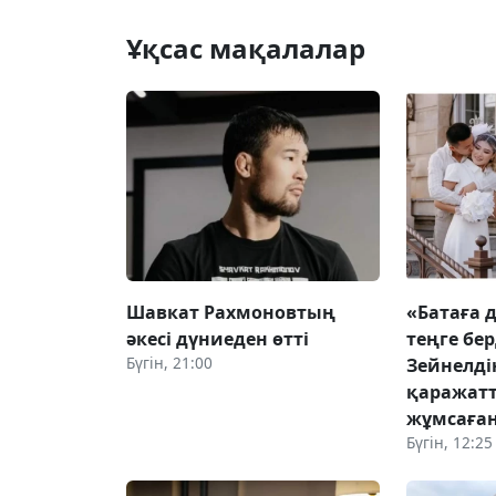
Ұқсас мақалалар
Шавкат Рахмоновтың
«Батаға 
әкесі дүниеден өтті
теңге бер
Бүгін, 21:00
Зейнелді
қаражат
жұмсаға
Бүгін, 12:25