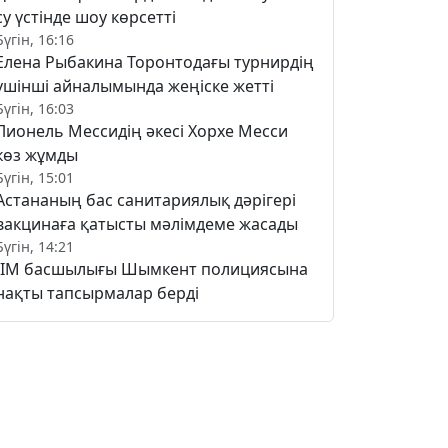
су үстінде шоу көрсетті
Бүгін, 16:16
Елена Рыбакина Торонтодағы турнирдің
үшінші айналымында жеңіске жетті
Бүгін, 16:03
Лионель Мессидің әкесі Хорхе Месси
көз жұмды
Бүгін, 15:01
Астананың бас санитариялық дәрігері
вакцинаға қатысты мәлімдеме жасады
Бүгін, 14:21
ІІМ басшылығы Шымкент полициясына
нақты тапсырмалар берді