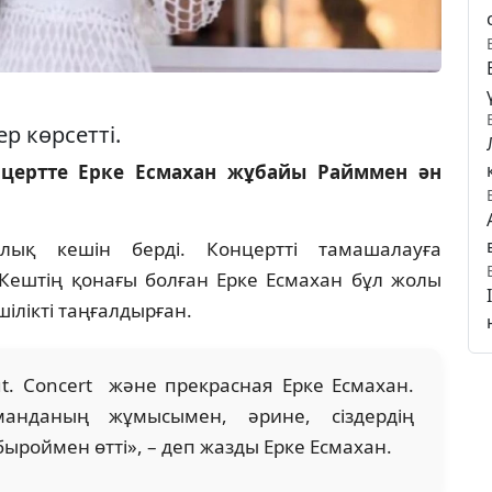
р көрсетті.
нцертте Ерке Есмахан жұбайы Райммен ән
ық кешін берді. Концертті тамашалауға
 Кештің қонағы болған Ерке Есмахан бұл жолы
шілікті таңғалдырған.
Out. Concert және прекрасная Ерке Есмахан.
анданың жұмысымен, әрине, сіздердің
ыроймен өтті», – деп жазды Ерке Есмахан.