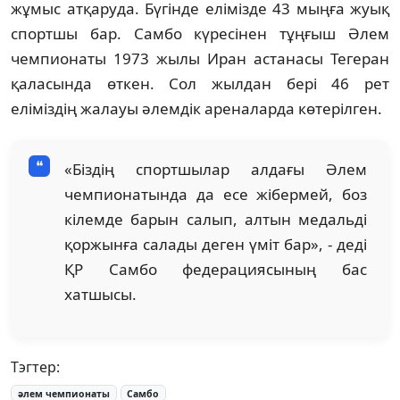
жұмыс атқаруда. Бүгінде елімізде 43 мыңға жуық
спортшы бар. Самбо күресінен тұңғыш Әлем
чемпионаты 1973 жылы Иран астанасы Тегеран
қаласында өткен. Сол жылдан бері 46 рет
еліміздің жалауы әлемдік ареналарда көтерілген.
«Біздің спортшылар алдағы Әлем
чемпионатында да есе жібермей, боз
кілемде барын салып, алтын медальді
қоржынға салады деген үміт бар», - деді
ҚР Самбо федерациясының бас
хатшысы.
Тэгтер:
әлем чемпионаты
Самбо