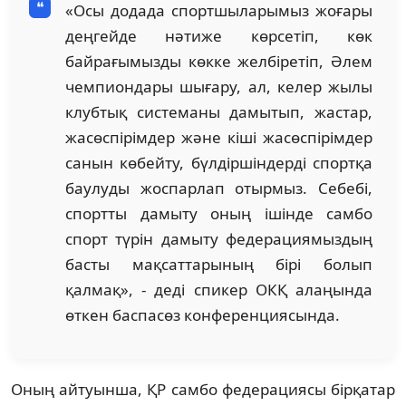
«Осы додада спортшыларымыз жоғары
деңгейде нәтиже көрсетіп, көк
байрағымызды көкке желбіретіп, Әлем
чемпиондары шығару, ал, келер жылы
клубтық системаны дамытып, жастар,
жасөспірімдер және кіші жасөспірімдер
санын көбейту, бүлдіршіндерді спортқа
баулуды жоспарлап отырмыз. Себебі,
спортты дамыту оның ішінде самбо
спорт түрін дамыту федерациямыздың
басты мақсаттарының бірі болып
қалмақ», - деді спикер ОКҚ алаңында
өткен баспасөз конференциясында.
Оның айтуынша, ҚР самбо федерациясы бірқатар