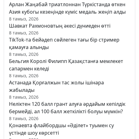
Арлан Жаңабай триатлоннан Түркістанда өткен
Азия кубогы кезеңінде күміс медаль жеңіп алды
8 тамыз, 2026
Шавкат Рахмоновтың әкесі дүниеден өтті
8 тамыз, 2026
TikTok-та бейәдеп сөйлеген тағы бір стример
қамауға алынды
8 тамыз, 2026
Бельгия Королі Филипп Қазақстанға мемлекет
сапармен келеді
8 тамыз, 2026
Астанада Қорғалжын тас жолы ішінара
жабылады
8 тамыз, 2026
Неліктен 120 балл грант алуға әрдайым кепілдік
бермейді, ал 100 балл жеткілікті болуы мүмкін?
8 тамыз, 2026
Қонаевта флайбордшы «Әділет» туымен су
үстінде шоу көрсетті