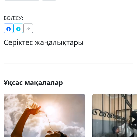
БӨЛІСУ:
Серіктес жаңалықтары
Ұқсас мақалалар