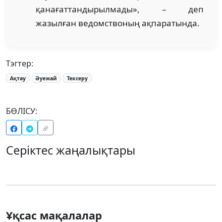
қанағаттандырылмады», – деп
жазылған ведомствоның ақпаратында.
Тэгтер:
Ақтау
Әуежай
Тексеру
БӨЛІСУ:
Серіктес жаңалықтары
Ұқсас мақалалар