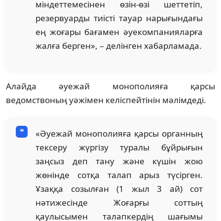
міндеттемесінен өзін-өзі шеттетіп,
резервуарды тиісті тауар нарығындағы
ең жоғары бағамен әуекомпанияларға
жалға берген», – делінген хабарламада.
Алайда әуежай монополияға қарсы
ведомствоның уәжімен келіспейтінін мәлімдеді.
«Әуежай монополияға қарсы органның
тексеру жүргізу туралы бұйрығын
заңсыз деп тану және күшін жою
жөнінде сотқа талап арыз түсірген.
Ұзаққа созылған (1 жыл 3 ай) сот
нәтижесінде Жоғарғы соттың
қаулысымен талапкердің шағымы