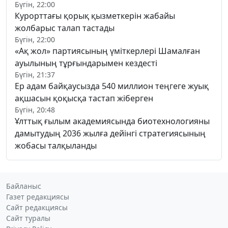
Бүгін, 22:00
Курорттағы қорық қызметкерін жабайы
жолбарыс талап тастады
Бүгін, 22:00
«Ақ жол» партиясының үміткерлері Шамалған
ауылының тұрғындарымен кездесті
Бүгін, 21:37
Ер адам байқаусызда 540 миллион теңгеге жуық
ақшасын қоқысқа тастап жіберген
Бүгін, 20:48
Ұлттық ғылым академиясында биотехнологияны
дамытудың 2036 жылға дейінгі стратегиясының
жобасы талқыланды
Байланыс
Газет редакциясы
Сайт редакциясы
Сайт туралы