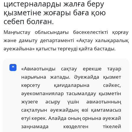
цистерналарды жалға беру
қызметіне жоғары баға қою
себеп болған.
Маңғыстау облысындағы бәсекелестікті қорғау
және дамыту департаменті «Ақтау халықаралық
әуежайына» қатысты тергеуді қайта бастады.
«Авиаотынды сақтау ерекше тауар
нарығына жатады. Әуежайда қызмет
көрсету қағидаларына сәйкес,
әуекомпаниялар тасымалдау қызметін
жүзеге асыру үшін авиаотынның
сақталуын әуежайдың өзі қамтамасыз
етуі керек. Алайда оның орнына әуежай
заңнамада көзделген тікелей