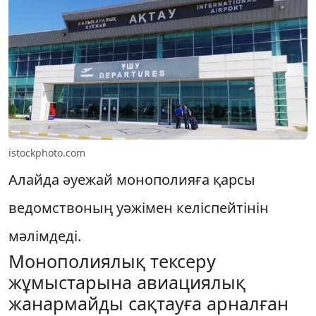
istockphoto.com
Алайда әуежай монополияға қарсы
ведомствоның уәжімен келіспейтінін
мәлімдеді.
Монополиялық тексеру
жұмыстарына авиациялық
жанармайды сақтауға арналған