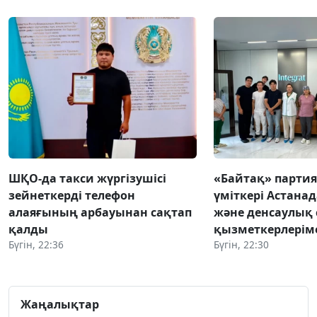
ШҚО-да такси жүргізушісі
«Байтақ» парти
зейнеткерді телефон
үміткері Астанад
алаяғының арбауынан сақтап
және денсаулық 
қалды
қызметкерлеріме
Бүгін, 22:36
Бүгін, 22:30
Жаңалықтар