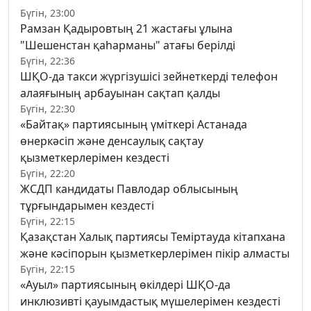
Бүгін, 23:00
Рамзан Қадыровтың 21 жастағы ұлына
"Шешенстан қаһарманы" атағы берілді
Бүгін, 22:36
ШҚО-да такси жүргізушісі зейнеткерді телефон
алаяғының арбауынан сақтап қалды
Бүгін, 22:30
«Байтақ» партиясының үміткері Астанада
өнеркәсіп және денсаулық сақтау
қызметкерлерімен кездесті
Бүгін, 22:20
ЖСДП кандидаты Павлодар облысының
тұрғындарымен кездесті
Бүгін, 22:15
Қазақстан Халық партиясы Теміртауда кітапхана
және кәсіпорын қызметкерлерімен пікір алмасты
Бүгін, 22:15
«Ауыл» партиясының өкілдері ШҚО-да
инклюзивті қауымдастық мүшелерімен кездесті