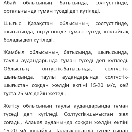
Абай облысының батысында, солтүстігінде,
орталығында тұман түседі деп күтіледі.
Шығыс Қазақстан облысының солтүстігінде,
шығысында, оңтүстігінде тұман түседі, көктайғақ
болады деп күтіледі.
Жамбыл облысының батысында, шығысында,
таулы аудандарында тұман түседі деп күтіледі.
Облыстың оңтүстік-батысында, солтүстік-
шығысында, таулы аудандарында солтүстік-
шығыстан соққан желдің екпіні 15-20 м/с, кей
тұста 25 м/с дейін жетеді.
Жетісу облысының таулы аудандарында тұман
түседі деп күтіледі. Солтүстік-шығыстан жел
соғады, Алакөл ауданында соққан желдің екпіні
15-20 м/с құрайды. Талдықорғанда түнде сынап