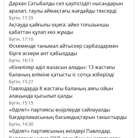
Дархан Сатыбалды сел қауіпсіздігі нысандарын
аралап, таулы аймақтағы жағдайды тексерді
Бүгін, 17:25
Ақтауда қайғылы оқиға: әйел тоғызыншы
қабаттан құлап көз жұмды
Бүгін, 17:10
Өскеменде танымал айтыскер сарбаздармен
бірге әскери ант қабылдады
Бүгін, 16:13
«Кінәлілер әділ жазасын алады»: 13 жастағы
баланың өліміне қатысты іс сотқа жіберілді
Бүгін, 15:27
Павлодарда 8 жастағы баланың аяғы ойын
алаңында қысылып қалды
Бүгін, 15:15
«Әділет» партиясы өңірлерде сайлауалды
бағдарламасының басымдықтарын таныстырды
Бүгін, 14:30
«Әділет» партиясының өкілдері Павлодар,