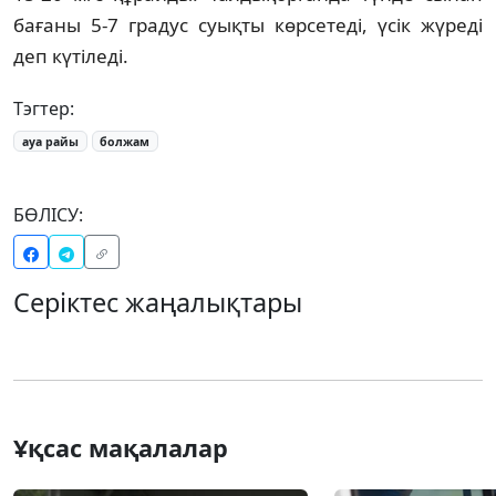
бағаны 5-7 градус суықты көрсетеді, үсік жүреді
деп күтіледі.
Тэгтер:
ауа райы
болжам
БӨЛІСУ:
Серіктес жаңалықтары
Ұқсас мақалалар