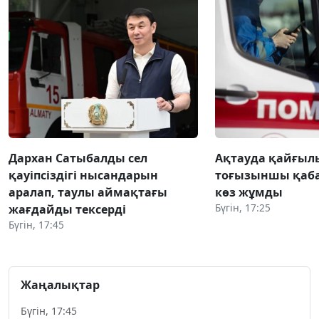
Дархан Сатыбалды сел
Ақтауда қайғылы
қауіпсіздігі нысандарын
тоғызыншы қаба
аралап, таулы аймақтағы
көз жұмды
Бүгін, 17:25
жағдайды тексерді
Бүгін, 17:45
Жаңалықтар
Бүгін, 17:45