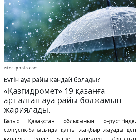
istockphoto.com
Бүгін ауа райы қандай болады?
«Қазгидромет» 19 қазанға
арналған ауа райы болжамын
жариялады.
Батыс Қазақстан облысының оңтүстігінде,
солтүстік-батысында қатты жаңбыр жауады деп
күтіледі. Түнде және таңертең облыстың