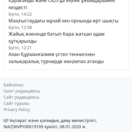
Қарағанды және СҚО-да еңбек ұжымдарымен
кездесті
Бүгін, 14:22
Маңғыстаудағы мұнай кен орнында өрт шықты
Бүгін, 12:58
Жайық өзенінде батып бара жатқан адам
құтқарылды
Бүгін, 12:21
Алан Құрманғалиев үстел теннисінен
халықаралық турнирде жеңімпаз атанды
Байланыс
Газет редакциясы
Сайт редакциясы
Сайт туралы
Privacy Policy
ҚР Ақпарат және қоғамдық даму министрлігі,
№KZ36VPY00019169 куәлігі, 08.01.2020 ж.