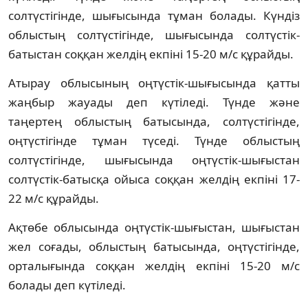
солтүстігінде, шығысында тұман болады. Күндіз
облыстың солтүстігінде, шығысында солтүстік-
батыстан соққан желдің екпіні 15-20 м/с құрайды.
Атырау облысының оңтүстік-шығысында қатты
жаңбыр жауады деп күтіледі. Түнде және
таңертең облыстың батысында, солтүстігінде,
оңтүстігінде тұман түседі. Түнде облыстың
солтүстігінде, шығысында оңтүстік-шығыстан
солтүстік-батысқа ойыса соққан желдің екпіні 17-
22 м/с құрайды.
Ақтөбе облысында оңтүстік-шығыстан, шығыстан
жел соғады, облыстың батысында, оңтүстігінде,
орталығында соққан желдің екпіні 15-20 м/с
болады деп күтіледі.