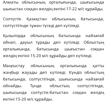
Алматы облысының орталығында, шығысында
шығыстан соққан желдің екпіні 17-22 м/с құрайды.
Солтүстік Қазақстан облысының батысында,
солтүстігінде тұман түседі деп күтіледі.
Қызылорда облысының батысында найзағай
ойнап, дауыл тұрады деп күтіледі. Облыстың
орталығында, батысында шығыстан соққан
желдің екпіні 15-20 м/с құрайды деп күтіледі.
Маңғыстау облысының орталығында қатты
жаңбыр жауады деп күтіледі. Күндіз облыстың
батысында, солтүстігінде, шығысында найзағай
ойнайды. Түнде облыстың солтүстігінде,
шығысында солтүстік-батыстан соққан желдің
екпіні 15-20 м/с құрайды.