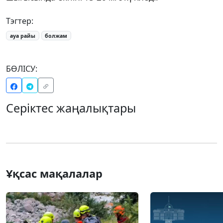
Тэгтер:
ауа райы
болжам
БӨЛІСУ:
Серіктес жаңалықтары
Ұқсас мақалалар