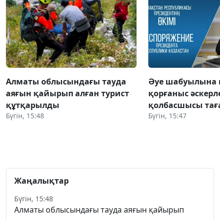
Алматы облысындағы тауда
Әуе шабуылына 
аяғын қайырып алған турист
қорғаныс әскерл
құтқарылды
қолбасшысы та
Бүгін, 15:48
Бүгін, 15:47
Жаңалықтар
Бүгін, 15:48
Алматы облысындағы тауда аяғын қайырып