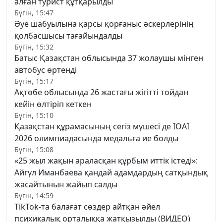
алған турист құтқарылды
Бүгін, 15:47
Әуе шабуылына қарсы қорғаныс әскерлерінің
қолбасшысы тағайындалды
Бүгін, 15:32
Батыс Қазақстан облысында 37 жолаушы мінген
автобус өртенді
Бүгін, 15:17
Ақтөбе облысында 26 жастағы жігітті тойдан
кейін өлтіріп кеткен
Бүгін, 15:10
Қазақстан құрамасының сегіз мүшесі де IOAI
2026 олимпиадасында медальға ие болды
Бүгін, 15:08
«25 жыл жақын араласқан құрбым иттік істеді»:
Айгүл Иманбаева қандай адамдардың сатқындық
жасайтынын жайып салды
Бүгін, 14:59
TikTok-та балағат сөздер айтқан әйел
психикалық орталыққа жатқызылды (ВИДЕО)