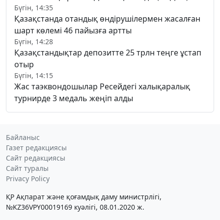
Бүгін, 14:35
Қазақстанда отандық өндірушілермен жасалған
шарт көлемі 46 пайызға артты
Бүгін, 14:28
Қазақстандықтар депозитте 25 трлн теңге ұстап
отыр
Бүгін, 14:15
Жас таэквондошылар Ресейдегі халықаралық
турнирде 3 медаль жеңіп алды
Байланыс
Газет редакциясы
Сайт редакциясы
Сайт туралы
Privacy Policy
ҚР Ақпарат және қоғамдық даму министрлігі,
№KZ36VPY00019169 куәлігі, 08.01.2020 ж.