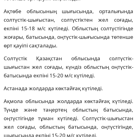
Ақтөбе облысының шығысында, орталығында
солтүстік-шығыстан, солтүстіктен жел соғады,
екпіні 15-18 м/с күтіледі. Облыстың солтүстігінде
жоғары, батысында, оңтүстік-шығысында төтенше
өрт қауіпі сақталады.
Солтүстік Қазақстан облысында солтүстік-
шығыстан жел соғады, күндіз облыстың оңтүстік-
батысында екпіні 15-20 м/с күтіледі.
Астанада жолдарда көктайғақ күтіледі.
Ақмола облысында жолдарда көктайғақ күтіледі.
Түнде және таңертең облыстың батысында,
оңтүстігінде тұман күтіледі. Солтүстік-шығыстан
жел соғады, облыстың батысында, оңтүстігінде,
шығысында екпіні 15-20 м/с күтіледі.