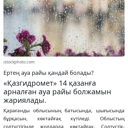
istockphoto.com
Ертең ауа райы қандай болады?
«Қазгидромет» 14 қазанға
арналған ауа райы болжамын
жариялады.
Қарағанды облысының батысында, шығысында
бұрқасын, көктайғақ күтіледі. Облыстың
солтүстігінде жолдарда көктайғақ. Солтүстік-