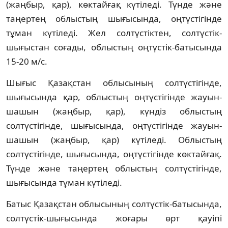
(жаңбыр, қар), көктайғақ күтіледі. Түнде және
таңертең облыстың шығысында, оңтүстігінде
тұман күтіледі. Жел солтүстіктен, солтүстік-
шығыстан соғады, облыстың оңтүстік-батысында
15-20 м/с.
Шығыс Қазақстан облысының солтүстігінде,
шығысында қар, облыстың оңтүстігінде жауын-
шашын (жаңбыр, қар), күндіз облыстың
солтүстігінде, шығысында, оңтүстігінде жауын-
шашын (жаңбыр, қар) күтіледі. Облыстың
солтүстігінде, шығысында, оңтүстігінде көктайғақ.
Түнде және таңертең облыстың солтүстігінде,
шығысында тұман күтіледі.
Батыс Қазақстан облысының солтүстік-батысында,
солтүстік-шығысында жоғары өрт қауіпі