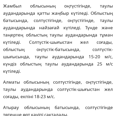
Жамбыл облысының оңтүстігінде, таулы
аудандарында қатты жаңбыр күтіледі. Облыстың
батысында, солтүстігінде, оңтүстігінде, таулы
аудандарында найзағай күтіледі. Түнде және
таңертең облыстың таулы аудандарында тұман
күтіледі. Солтүстік-шығыстан жел соғады,
облыстың оңтүстік-батысында, солтүстік-
шығысында, таулы аудандарында 15-20 м/с,
күндіз облыстың таулы аудандарында 25 м/с
күтіледі.
Алматы облысының солтүстігінде, оңтүстігінде,
таулы аудандарында солтүстік-шығыстан жел
соғады, екпіні 18-23 м/с.
Атырау облысының батысында, солтүстігінде
төтенше өрт қауіпі сақталады.