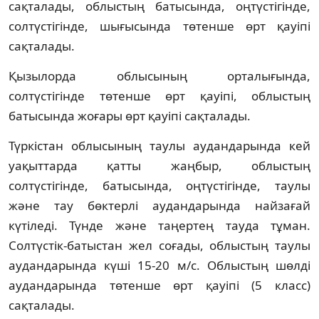
сақталады, облыстың батысында, оңтүстігінде,
солтүстігінде, шығысында төтенше өрт қауіпі
сақталады.
Қызылорда облысының орталығында,
солтүстігінде төтенше өрт қауіпі, облыстың
батысында жоғары өрт қауіпі сақталады.
Түркістан облысының таулы аудандарында кей
уақыттарда қатты жаңбыр, облыстың
солтүстігінде, батысында, оңтүстігінде, таулы
және тау бөктерлі аудандарында найзағай
күтіледі. Түнде және таңертең тауда тұман.
Солтүстік-батыстан жел соғады, облыстың таулы
аудандарында күші 15-20 м/с. Облыстың шөлді
аудандарында төтенше өрт қауіпі (5 класс)
сақталады.