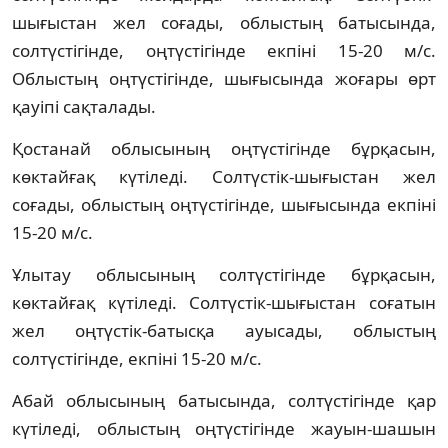
шығыстан жел соғады, облыстың батысында,
солтүстігінде, оңтүстігінде екпіні 15-20 м/с.
Облыстың оңтүстігінде, шығысында жоғары өрт
қауіпі сақталады.
Қостанай облысының оңтүстігінде бұрқасын,
көктайғақ күтіледі. Солтүстік-шығыстан жел
соғады, облыстың оңтүстігінде, шығысында екпіні
15-20 м/с.
Ұлытау облысының солтүстігінде бұрқасын,
көктайғақ күтіледі. Солтүстік-шығыстан соғатын
жел оңтүстік-батысқа ауысады, облыстың
солтүстігінде, екпіні 15-20 м/с.
Абай облысының батысында, солтүстігінде қар
күтіледі, облыстың оңтүстігінде жауын-шашын