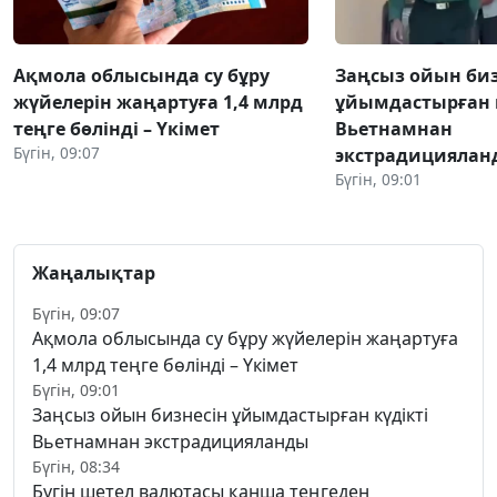
Ақмола облысында су бұру
Заңсыз ойын биз
жүйелерін жаңартуға 1,4 млрд
ұйымдастырған к
теңге бөлінді – Үкімет
Вьетнамнан
Бүгін, 09:07
экстрадициялан
Бүгін, 09:01
Жаңалықтар
Бүгін, 09:07
Ақмола облысында су бұру жүйелерін жаңартуға
1,4 млрд теңге бөлінді – Үкімет
Бүгін, 09:01
Заңсыз ойын бизнесін ұйымдастырған күдікті
Вьетнамнан экстрадицияланды
Бүгін, 08:34
Бүгін шетел валютасы қанша теңгеден