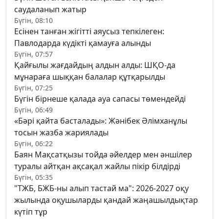
саудаланып жатыр
Бүгін, 08:10
Есінен танған жігітті аяусыз тепкілеген:
Павлодарда күдікті қамауға алынды
Бүгін, 07:57
Қайғылы жағдайдың алдын алды: ШҚО-да
мұнараға шыққан балалар құтқарылды
Бүгін, 07:25
Бүгін бірнеше қалада ауа сапасы төмендейді
Бүгін, 06:49
«Бәрі қайта басталады»: Жәнібек Әлімханұлы
тосын жазба жариялады
Бүгін, 06:22
Баян Мақсатқызы тойда әйелдер мен әншілер
туралы айтқан ақсақал жайлы пікір білдірді
Бүгін, 05:35
"ТЖБ, БЖБ-ны алып тастай ма": 2026-2027 оқу
жылында оқушыларды қандай жаңашылдықтар
күтіп тұр