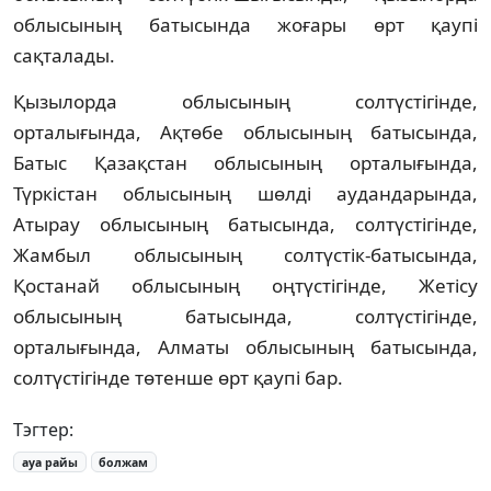
облысының батысында жоғары өрт қаупі
сақталады.
Қызылорда облысының солтүстігінде,
орталығында, Ақтөбе облысының батысында,
Батыс Қазақстан облысының орталығында,
Түркістан облысының шөлді аудандарында,
Атырау облысының батысында, солтүстігінде,
Жамбыл облысының солтүстік-батысында,
Қостанай облысының оңтүстігінде, Жетісу
облысының батысында, солтүстігінде,
орталығында, Алматы облысының батысында,
солтүстігінде төтенше өрт қаупі бар.
Тэгтер:
ауа райы
болжам