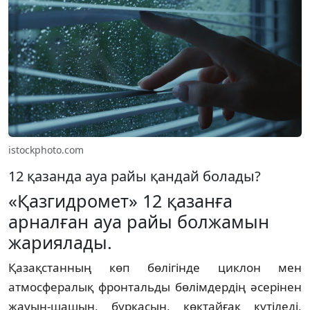
istockphoto.com
12 қазанда ауа райы қандай болады?
«Қазгидромет» 12 қазанға
арналған ауа райы болжамын
жариялады.
Қазақстанның көп бөлігінде циклон мен
атмосфералық фронтальды бөлімдердің әсерінен
жауын-шашын, бұрқасын, көктайғақ күтіледі,