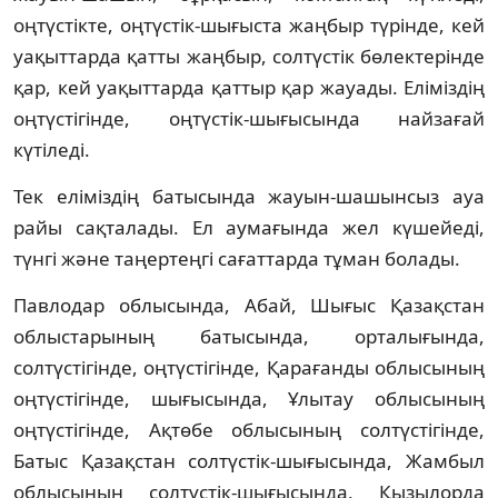
оңтүстікте, оңтүстік-шығыста жаңбыр түрінде, кей
уақыттарда қатты жаңбыр, солтүстік бөлектерінде
қар, кей уақыттарда қаттыр қар жауады. Еліміздің
оңтүстігінде, оңтүстік-шығысында найзағай
күтіледі.
Тек еліміздің батысында жауын-шашынсыз ауа
райы сақталады. Ел аумағында жел күшейеді,
түнгі және таңертеңгі сағаттарда тұман болады.
Павлодар облысында, Абай, Шығыс Қазақстан
облыстарының батысында, орталығында,
солтүстігінде, оңтүстігінде, Қарағанды облысының
оңтүстігінде, шығысында, Ұлытау облысының
оңтүстігінде, Ақтөбе облысының солтүстігінде,
Батыс Қазақстан солтүстік-шығысында, Жамбыл
облысының солтүстік-шығысында, Қызылорда