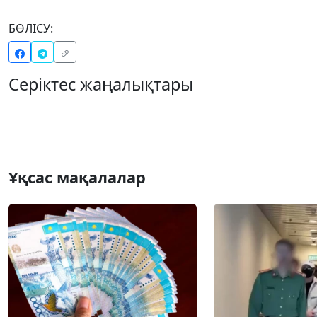
БӨЛІСУ:
Серіктес жаңалықтары
Ұқсас мақалалар