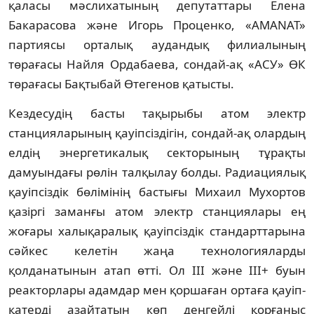
қаласы мәслихатының депутаттары Елена
Бакарасова және Игорь Проценко, «AMANAT»
партиясы орталық аудандық филиалының
төрағасы Найля Ордабаева, сондай-ақ «АСУ» ӨК
төрағасы Бақтыбай Өтегенов қатысты.
Кездесудің басты тақырыбы атом электр
станцияларының қауіпсіздігін, сондай-ақ олардың
елдің энергетикалық секторының тұрақты
дамуындағы рөлін талқылау болды. Радиациялық
қауіпсіздік бөлімінің бастығы Михаил Мухортов
қазіргі заманғы атом электр станциялары ең
жоғары халықаралық қауіпсіздік стандарттарына
сәйкес келетін жаңа технологияларды
қолданатынын атап өтті. Ол III және III+ буын
реакторлары адамдар мен қоршаған ортаға қауіп-
қатерді азайтатын көп деңгейлі қорғаныс