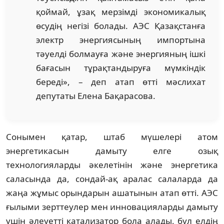
қоймай, ұзақ мерзімді экономикалық
өсудің негізі болады. АЭС Қазақстанға
электр энергиясының импортына
тәуелді болмауға және энергияның ішкі
бағасын тұрақтандыруға мүмкіндік
береді», – деп атап өтті мәслихат
депутаты Елена Бақарасова.
Сонымен қатар, штаб мүшелері атом
энергетикасын дамыту елге озық
технологияларды әкелетінін және энергетика
саласында да, сондай-ақ аралас салаларда да
жаңа жұмыс орындарын ашатынын атап өтті. АЭС
ғылыми зерттеулер мен инновацияларды дамыту
үшін әлеуетті катализатор бола алады, бұл елдің