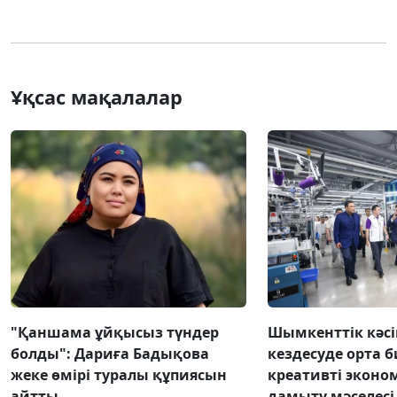
Ұқсас мақалалар
"Қаншама ұйқысыз түндер
Шымкенттік кәс
болды": Дариға Бадықова
кездесуде орта б
жеке өмірі туралы құпиясын
креативті экон
айтты
дамыту мәселес