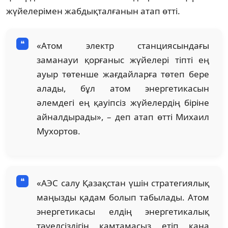
жүйелерімен жабдықталғанын атап өтті.
«Атом электр станциясындағы
заманауи қорғаныс жүйелері тіпті ең
ауыр төтенше жағдайларға төтеп бере
алады, бұл атом энергетикасын
әлемдегі ең қауіпсіз жүйелердің біріне
айналдырады», – деп атап өтті Михаил
Мухортов.
«АЭС салу Қазақстан үшін стратегиялық
маңызды қадам болып табылады. Атом
энергетикасы елдің энергетикалық
тәуелсіздігін қамтамасыз етіп қана