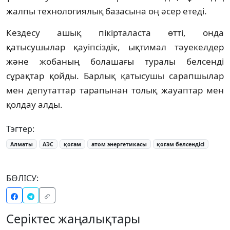
жалпы технологиялық базасына оң әсер етеді.
Кездесу ашық пікірталаста өтті, онда
қатысушылар қауіпсіздік, ықтимал тәуекелдер
және жобаның болашағы туралы белсенді
сұрақтар қойды. Барлық қатысушы сарапшылар
мен депутаттар тарапынан толық жауаптар мен
қолдау алды.
Тэгтер:
Алматы
АЭС
қоғам
атом энергетикасы
қоғам белсендісі
БӨЛІСУ:
Серіктес жаңалықтары