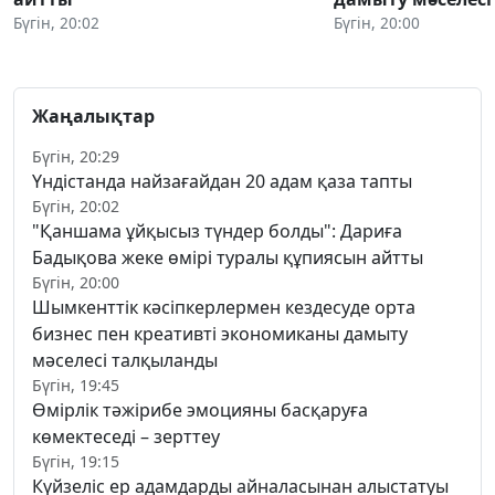
Бүгін, 20:02
Бүгін, 20:00
Жаңалықтар
Бүгін, 20:29
Үндістанда найзағайдан 20 адам қаза тапты
Бүгін, 20:02
"Қаншама ұйқысыз түндер болды": Дариға
Бадықова жеке өмірі туралы құпиясын айтты
Бүгін, 20:00
Шымкенттік кәсіпкерлермен кездесуде орта
бизнес пен креативті экономиканы дамыту
мәселесі талқыланды
Бүгін, 19:45
Өмірлік тәжірибе эмоцияны басқаруға
көмектеседі – зерттеу
Бүгін, 19:15
Күйзеліс ер адамдарды айналасынан алыстатуы