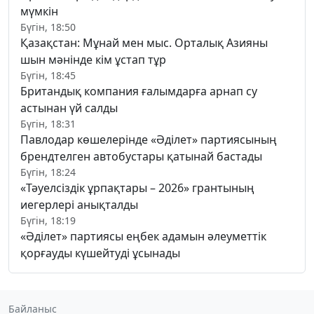
мүмкін
Бүгін, 18:50
Қазақстан: Мұнай мен мыс. Орталық Азияны
шын мәнінде кім ұстап тұр
Бүгін, 18:45
Британдық компания ғалымдарға арнап су
астынан үй салды
Бүгін, 18:31
Павлодар көшелерінде «Әділет» партиясының
брендтелген автобустары қатынай бастады
Бүгін, 18:24
«Тәуелсіздік ұрпақтары – 2026» грантының
иегерлері анықталды
Бүгін, 18:19
«Әділет» партиясы еңбек адамын әлеуметтік
қорғауды күшейтуді ұсынады
Байланыс