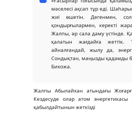
«Ғасырлар тоғысында қаламызд
мәселесі ақсап тұр еді. Шаһар
жиі өшетін. Дегенмен, со
қондырғылармен, керекті жар
Жалпы, әр сала даму үстінде. Қ
қалатын жағдайға жеттік.
айналғандай, жылу да, энер
Сондықтан, маңызды қадамды бі
Бихожа.
Жалпы Абылайхан атындағы Жоғар
Кездесуде олар атом энергетикасы т
қабылдайтынын жеткізді