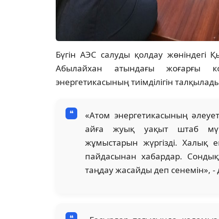
Бүгін АЭС салуды қолдау жөніндегі 
Абылайхан атындағы жоғарғы ко
энергетикасының тиімділігін талқылады
«Атом энергетикасының әлеуеті
айға жуық уақыт штаб мүш
жұмыстарын жүргізді. Халық ен
пайдасынан хабардар. Сонды
таңдау жасайды деп сенемін», -