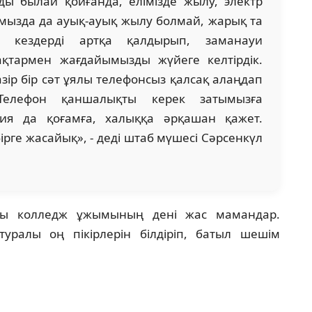
ы былай қойғанда, елімізде жылу, электр
ымызда да ауық-ауық жылу болмай, жарық та
л кездерді артқа қалдырып, заманауи
ақтармен жағдайымызды жүйеге келтірдік.
азір бір сәт ұялы телефонсыз қалсақ алаңдап
 Телефон қаншалықты керек затымызға
гия да қоғамға, халыққа әрқашан қажет.
рге жасайық», - деді штаб мүшесі Сәрсенкүл
ғы колледж ұжымының дені жас мамандар.
уралы оң пікірлерін білдіріп, батыл шешім