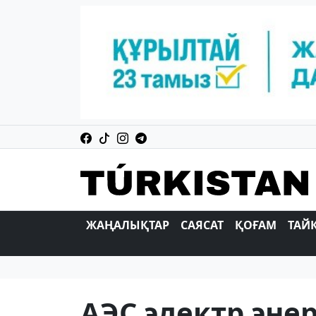
ЖАҢАЛЫҚТАР
САЯСАТ
ҚОҒАМ
ТАЙ
АЭС электр эне