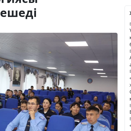
ешеді