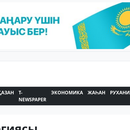
ҚАЗАН
T-
ЭКОНОМИКА
ЖАҺАН
РУХАНИ
NEWSPAPER
ргиясы