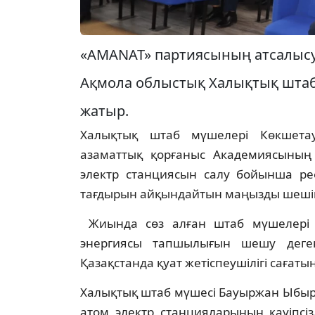
«AMANAT» партиясының атсалысуы
Ақмола облыстық Халықтық штаб
жатыр.
Халықтық штаб мүшелері Көкшета
азаматтық қорғаныс Академиясының 
электр станциясын салу бойынша ре
тағдырын айқындайтын маңызды шеші
Жиында сөз алған штаб мүшелері А
энергиясы тапшылығын шешу деген 
Қазақстанда қуат жетіспеушілігі сағаты
Халықтық штаб мүшесі Бауыржан Ыбыр
атом электр станцияларының қауіпсі