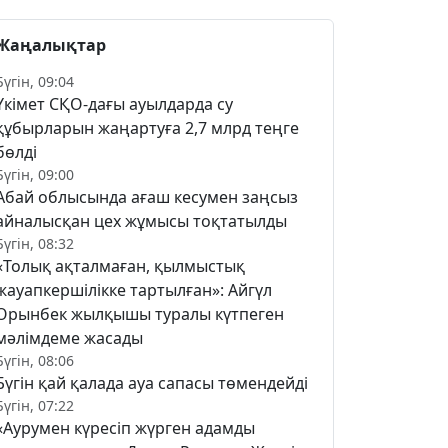
Жаңалықтар
Бүгін, 09:04
Үкімет СҚО-дағы ауылдарда су
құбырларын жаңартуға 2,7 млрд теңге
бөлді
Бүгін, 09:00
Абай облысында ағаш кесумен заңсыз
айналысқан цех жұмысы тоқтатылды
Бүгін, 08:32
«Толық ақталмаған, қылмыстық
жауапкершілікке тартылған»: Айгүл
Орынбек жылқышы туралы күтпеген
мәлімдеме жасады
Бүгін, 08:06
Бүгін қай қалада ауа сапасы төмендейді
Бүгін, 07:22
«Аурумен күресіп жүрген адамды