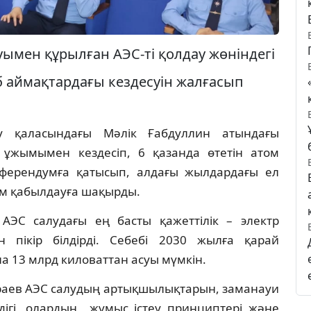
мен құрылған АЭС-ті қолдау жөніндегі
 аймақтардағы кездесуін жалғасып
у қаласындағы Мәлік Ғабдуллин атындағы
ұжымымен кездесіп, 6 қазанда өтетін атом
ферендумға қатысып, алдағы жылдардағы ел
м қабылдауға шақырды.
ЭС салудағы ең басты қажеттілік – электр
пікір білдірді. Себебі 2030 жылға қарай
на 13 млрд киловаттан асуы мүмкін.
аев АЭС салудың артықшылықтарын, заманауи
здігі, олардың жұмыс істеу принциптері және