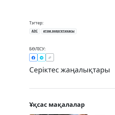
Тэгтер:
АЭС
атом энергетикасы
БӨЛІСУ:
Серіктес жаңалықтары
Ұқсас мақалалар