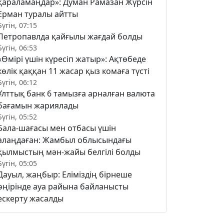
қараламаңдар»: Думан Рамазан Жүрсін
Ерман туралы айтты
Бүгін, 07:15
Петропавлда қайғылы жағдай болды
Бүгін, 06:53
«Өмірі үшін күресіп жатыр»: Ақтөбеде
көлік қаққан 11 жасар қыз комаға түсті
Бүгін, 06:12
Ұлттық банк 6 тамызға арналған валюта
бағамын жариялады
Бүгін, 05:52
Бала-шағасы мен отбасы үшін
алаңдаған: Жамбыл облысындағы
қылмыстың мән-жайы белгілі болды
Бүгін, 05:05
Дауыл, жаңбыр: Еліміздің бірнеше
өңірінде ауа райына байланысты
ескерту жасалды