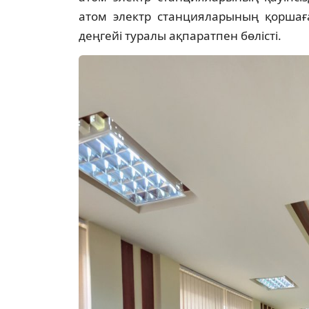
атом электр станцияларының қоршағ
деңгейі туралы ақпаратпен бөлісті.