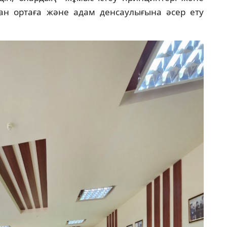
ан ортаға және адам денсаулығына әсер ету