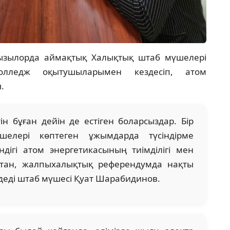
Қызылорда аймақтық Халықтық штаб мүшелері
лледж оқытушыларымен кездесіп, атом
.
н бұған дейін де естіген боларсыздар. Бір
елері көптеген ұжымдарда түсіндірме
дігі атом энергетикасының тиімділігі мен
қтан, жалпыхалықтық референдумда нақты
 деді штаб мүшесі Қуат Шарабидинов.