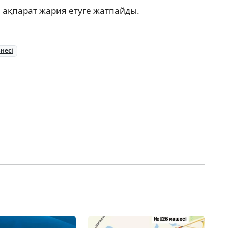
де ақпарат жария етуге жатпайды.
несі