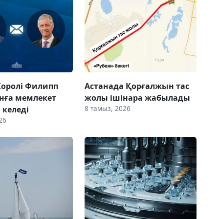
Королі Филипп
Астанада Қорғалжын тас
нға мемлекет
жолы ішінара жабылады
8 тамыз, 2026
 келеді
26