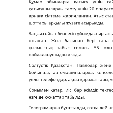
Құмар ойындарға қатысу үшін сай
қатысушыларды тарту үшін 20 оператор
арнаға сілтеме жарияланған. Ұтыс ст
шоттары арқылы жүзеге асырылды.
Заңсыз ойын бизнесін ұйымдастырған
отырған. Жыл басынан бері ғана 
қылмыстық табыс сомасы 55 млн
пайдаланушыдан асады.
Солтүстік Қазақстан, Павлодар және
бойынша, автомашиналарда, кеңселе
ұялы телефондар, ақша қаражаттары,ме
Сонымен қатар, иісі бар өсімдік текте
өзге де құжаттар табылды.
Телеграм-арна бұғатталды, сотқа дейінгі