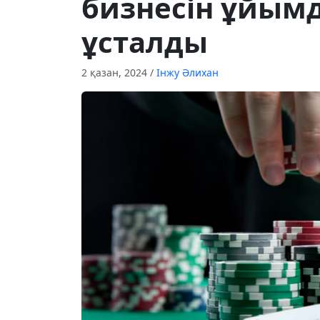
бизнесін ұйым
ұсталды
2 қазан, 2024
/
Інжу Әлихан