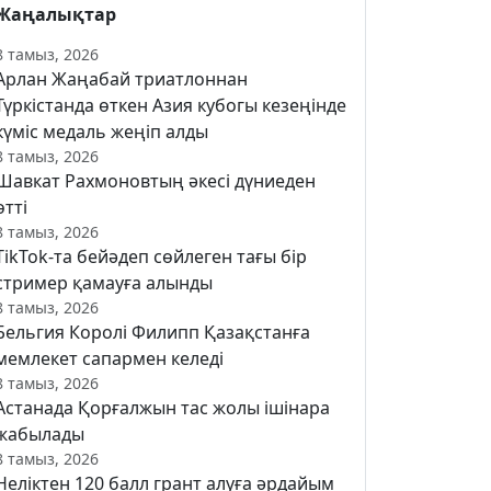
Жаңалықтар
8 тамыз, 2026
Арлан Жаңабай триатлоннан
Түркістанда өткен Азия кубогы кезеңінде
күміс медаль жеңіп алды
8 тамыз, 2026
Шавкат Рахмоновтың әкесі дүниеден
өтті
8 тамыз, 2026
TikTok-та бейәдеп сөйлеген тағы бір
стример қамауға алынды
8 тамыз, 2026
Бельгия Королі Филипп Қазақстанға
мемлекет сапармен келеді
8 тамыз, 2026
Астанада Қорғалжын тас жолы ішінара
жабылады
8 тамыз, 2026
Неліктен 120 балл грант алуға әрдайым