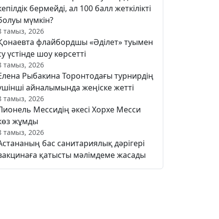
кепілдік бермейді, ал 100 балл жеткілікті
болуы мүмкін?
8 тамыз, 2026
Қонаевта флайбордшы «Әділет» туымен
су үстінде шоу көрсетті
8 тамыз, 2026
Елена Рыбакина Торонтодағы турнирдің
үшінші айналымында жеңіске жетті
8 тамыз, 2026
Лионель Мессидің әкесі Хорхе Месси
көз жұмды
8 тамыз, 2026
Астананың бас санитариялық дәрігері
вакцинаға қатысты мәлімдеме жасады