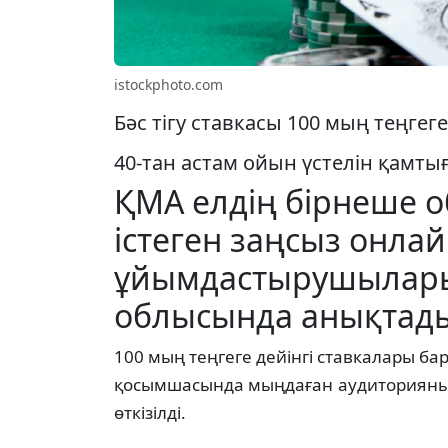
istockphoto.com
Бәс тігу ставкасы 100 мың теңгег
40-тан астам ойын үстелін қамтығ
ҚМА елдің бірнеше 
істеген заңсыз онла
ұйымдастырушыларын
облысында анықтад
100 мың теңгеге дейінгі ставкалары ба
қосымшасында мыңдаған аудиторияны т
өткізілді.