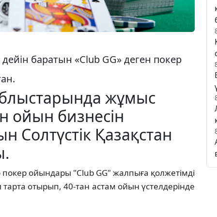
е дейін баратын «Club GG» деген покер
ан.
облыстарында жұмыс
йн ойын бизнесін
 Солтүстік Қазақстан
ы.
р покер ойындары "Club GG" жалпыға қолжетімді
арта отырып, 40-тан астам ойын үстелдерінде