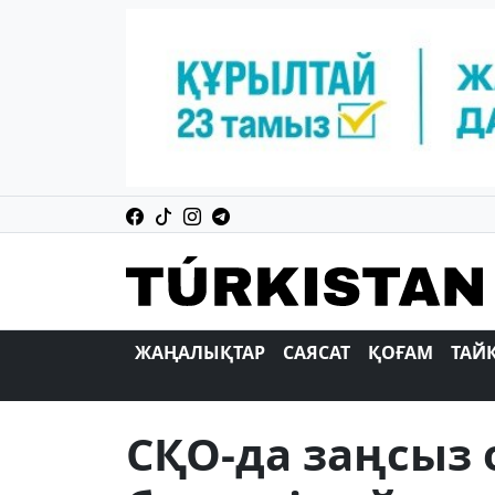
ЖАҢАЛЫҚТАР
САЯСАТ
ҚОҒАМ
ТАЙ
СҚО-да заңсыз