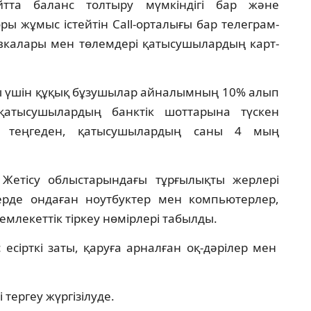
тта баланс толтыру мүмкіндігі бар және
ы жұмыс істейтін Call-орталығы бар телеграм-
авкалары мен төлемдері қатысушылардың карт-
ы үшін құқық бұзушылар айналымның 10% алып
қатысушылардың банктік шоттарына түскен
 теңгеден, қатысушылардың саны 4 мың
 Жетісу облыстарындағы тұрғылықты жерлері
рде ондаған ноутбуктер мен компьютерлер,
млекеттік тіркеу нөмірлері табылды.
с есірткі заты, қаруға арналған оқ-дәрілер мен
 тергеу жүргізілуде.