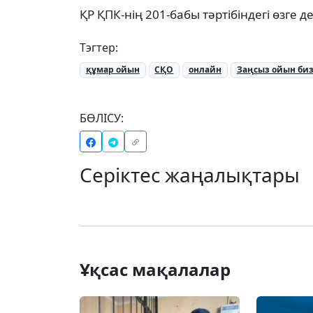
ҚР ҚПК-нің 201-бабы тәртібіндегі өзге 
Тэгтер:
құмар ойын
СҚО
онлайн
Заңсыз ойын биз
БӨЛІСУ:
Серіктес жаңалықтары
Ұқсас мақалалар