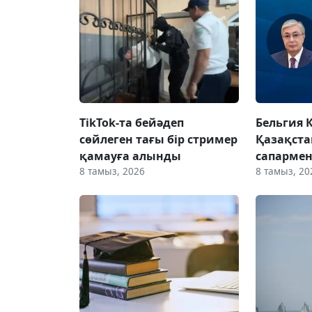
TikTok-та бейәдеп
Бельгия 
сөйлеген тағы бір стример
Қазақста
қамауға алынды
сапармен
8 тамыз, 2026
8 тамыз, 20