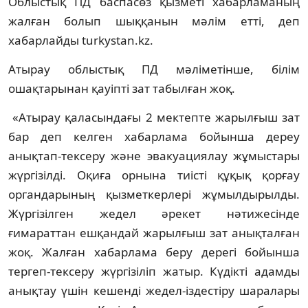
Облыстық ПД баспасөз қызметі хабарламаның
жалған болып шыққанын мәлім етті, деп
хабарлайды turkystan.kz.
Атырау облыстық ПД мәліметінше, білім
ошақтарынан қауіпті зат табылған жоқ.
«Атырау қаласындағы 2 мектепте жарылғыш зат
бар деп келген хабарлама бойынша дереу
анықтап-тексеру және эвакуациялау жұмыстары
жүргізілді. Оқиға орнына тиісті құқық қорғау
органдарының қызметкерлері жұмылдырылды.
Жүргізілген жедел әрекет нәтижесінде
ғимараттан ешқандай жарылғыш зат анықталған
жоқ. Жалған хабарлама беру дерегі бойынша
тергеп-тексеру жүргізіліп жатыр. Күдікті адамды
анықтау үшін кешенді жедел-іздестіру шаралары