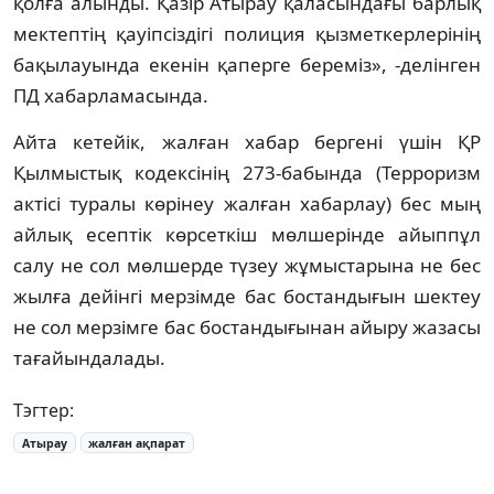
қолға алынды. Қазір Атырау қаласындағы барлық
мектептің қауіпсіздігі полиция қызметкерлерінің
бақылауында екенін қаперге береміз», -делінген
ПД хабарламасында.
Айта кетейік, жалған хабар бергені үшін ҚР
Қылмыстық кодексінің 273-бабында (Терроризм
актiсi туралы көрiнеу жалған хабарлау) бес мың
айлық есептік көрсеткіш мөлшерінде айыппұл
салу не сол мөлшерде түзеу жұмыстарына не бес
жылға дейінгі мерзімде бас бостандығын шектеу
не сол мерзімге бас бостандығынан айыру жазасы
тағайындалады.
Тэгтер:
Атырау
жалған ақпарат