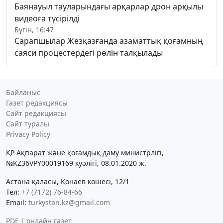
Баянауыл тауларындағы арқарлар дрон арқылы
видеоға түсірілді
Бүгін, 16:47
Сарапшылар Жезқазғанда азаматтық қоғамның
саяси процестердегі рөлін талқылады
Байланыс
Газет редакциясы
Сайт редакциясы
Сайт туралы
Privacy Policy
ҚР Ақпарат және қоғамдық даму министрлігі,
№KZ36VPY00019169 куәлігі, 08.01.2020 ж.
Астана қаласы, Қонаев көшесі, 12/1
Тел:
+7 (7172) 76-84-66
Email:
turkystan.kz@gmail.com
PDF | онлайн газет