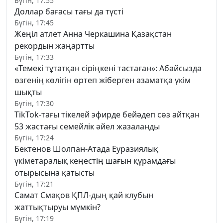
Бүгін, 17:55
Доллар бағасы тағы да түсті
Бүгін, 17:45
Жеңіл атлет Анна Черкашина Қазақстан
рекордын жаңартты
Бүгін, 17:33
«Темекі тұтатқан сіріңкені тастаған»: Абайсызда
өзгенің көлігін өртеп жіберген азаматқа үкім
шықты
Бүгін, 17:30
TikTok-тағы тікелей эфирде бейәдеп сөз айтқан
53 жастағы семейлік әйел жазаланды
Бүгін, 17:24
Бектенов Шолпан-Атада Еуразиялық
үкіметаралық кеңестің шағын құрамдағы
отырысына қатысты
Бүгін, 17:21
Самат Смақов ҚПЛ-дың қай клубын
жаттықтыруы мүмкін?
Бүгін, 17:19