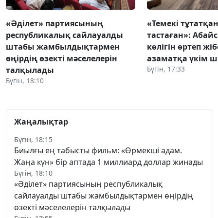
«Әділет» партиясының
«Темекі тұтатқан
республикалық сайлауалды
тастаған»: Абай
штабы жамбылдықтармен
көлігін өртеп жі
өңірдің өзекті мәселелерін
азаматқа үкім 
Бүгін, 17:33
талқылады
Бүгін, 18:10
Жаңалықтар
Бүгін, 18:15
Биылғы ең табысты фильм: «Өрмекші адам.
Жаңа күн» бір аптада 1 миллиард доллар жинады
Бүгін, 18:10
«Әділет» партиясының республикалық
сайлауалды штабы жамбылдықтармен өңірдің
өзекті мәселелерін талқылады