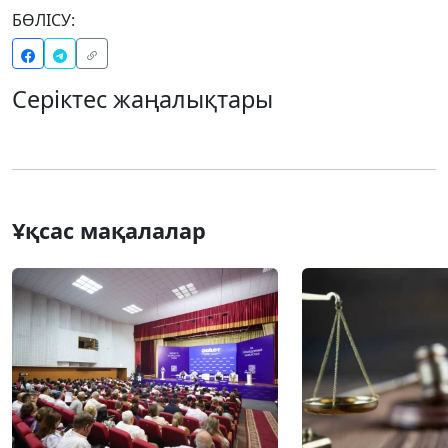
БӨЛІСУ:
Серіктес жаңалықтары
Ұқсас мақалалар