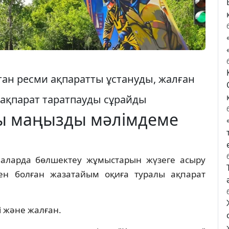
ан ресми ақпаратты ұстануды, жалған
 ақпарат таратпауды сұрайды
ы маңызды мәлімдеме
рналарда бөлшектеу жұмыстарын жүзеге асыру
мен болған жазатайым оқиға туралы ақпарат
 және жалған.