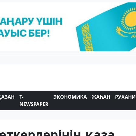
ҚАЗАН
T-
ЭКОНОМИКА
ЖАҺАН
РУХАНИ
NEWSPAPER
ткерлерінің қаза