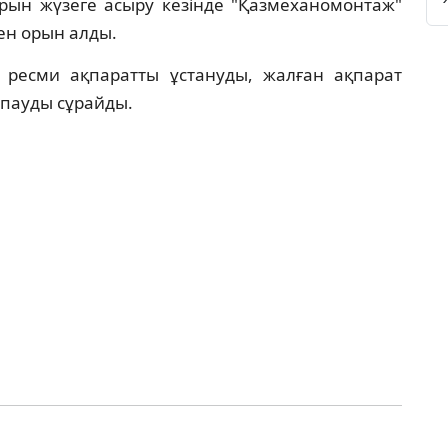
ын жүзеге асыру кезінде "Қазмеханомонтаж"
н орын алды.
ресми ақпаратты ұстануды, жалған ақпарат
тпауды сұрайды.