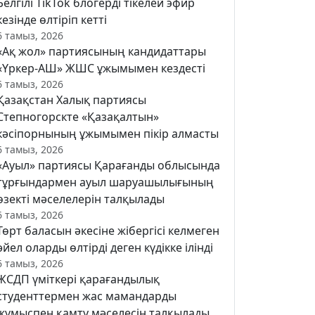
Белгілі TikTok блогерді тікелей эфир
кезінде өлтіріп кетті
6 тамыз, 2026
«Ақ жол» партиясының кандидаттары
«Үркер-АШ» ЖШС ұжымымен кездесті
6 тамыз, 2026
Қазақстан Халық партиясы
Степногорскте «Қазақалтын»
кәсіпорнының ұжымымен пікір алмасты
6 тамыз, 2026
«Ауыл» партиясы Қарағанды облысында
тұрғындармен ауыл шаруашылығының
өзекті мәселелерін талқылады
6 тамыз, 2026
Төрт баласын әкесіне жібергісі келмеген
әйел оларды өлтірді деген күдікке ілінді
6 тамыз, 2026
ЖСДП үміткері қарағандылық
студенттермен жас мамандарды
жұмыспен қамту мәселесін талқылады