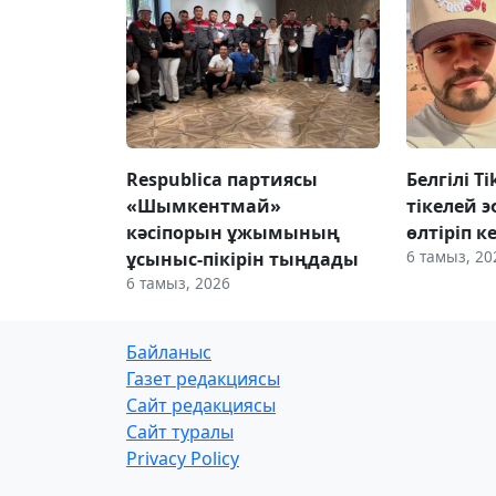
Respublica партиясы
Белгілі T
«Шымкентмай»
тікелей э
кәсіпорын ұжымының
өлтіріп к
6 тамыз, 20
ұсыныс-пікірін тыңдады
6 тамыз, 2026
Байланыс
Газет редакциясы
Сайт редакциясы
Сайт туралы
Privacy Policy