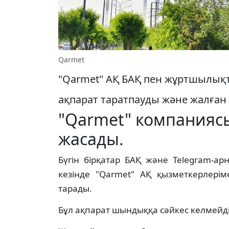
Qarmet
"Qarmet" АҚ БАҚ пен жұртшылықт
ақпарат таратпауды және жалған
"Qarmet" компанияс
жасады.
Бүгін бірқатар БАҚ және Telegram-а
кезінде "Qarmet" АҚ қызметкерлері
тарады.
Бұл ақпарат шындыққа сәйкес келмейді