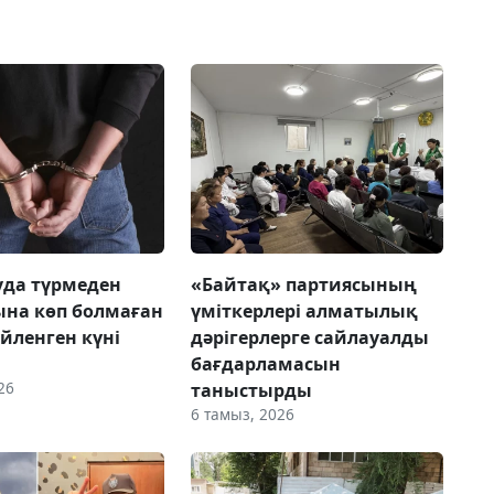
да түрмеден
«Байтақ» партиясының
на көп болмаған
үміткерлері алматылық
үйленген күні
дәрігерлерге сайлауалды
бағдарламасын
26
таныстырды
6 тамыз, 2026