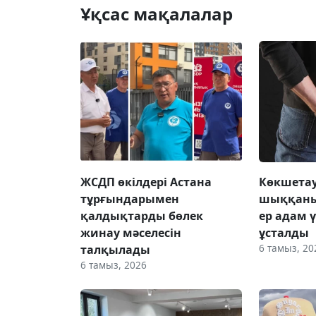
Ұқсас мақалалар
ЖСДП өкілдері Астана
Көкшетау
тұрғындарымен
шыққаны
қалдықтарды бөлек
ер адам 
жинау мәселесін
ұсталды
6 тамыз, 20
талқылады
6 тамыз, 2026