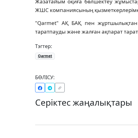
Жазатайым оқиға бөлшектеу жұмыстар
ЖШС компаниясының қызметкерлеріме
"Qarmet" АҚ БАҚ пен жұртшылықтан 
таратпауды және жалған ақпарат тара
Тэгтер:
Qarmet
БӨЛІСУ:
Серіктес жаңалықтары