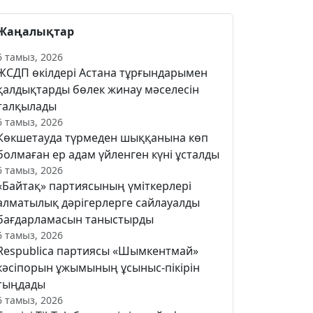
Жаңалықтар
6 тамыз, 2026
ЖСДП өкілдері Астана тұрғындарымен
қалдықтарды бөлек жинау мәселесін
талқылады
6 тамыз, 2026
Көкшетауда түрмеден шыққанына көп
болмаған ер адам үйленген күні ұсталды
6 тамыз, 2026
«Байтақ» партиясының үміткерлері
алматылық дәрігерлерге сайлауалды
бағдарламасын таныстырды
6 тамыз, 2026
Respublica партиясы «Шымкентмай»
кәсіпорын ұжымының ұсыныс-пікірін
тыңдады
6 тамыз, 2026