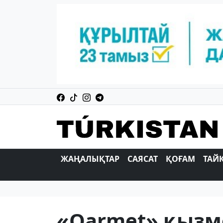
ЖАҢАЛЫҚТАР
САЯСАТ
ҚОҒАМ
ТАЙ
«Qarmet» қызме