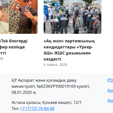
ikTok блогерді
«Ақ жол» партиясының
фир кезінде
кандидаттары «Үркер-
етті
АШ» ЖШС ұжымымен
26
кездесті
6 тамыз, 2026
ҚР Ақпарат және қоғамдық даму
PD
министрлігі, №KZ36VPY00019169 куәлігі,
Ау
08.01.2020 ж.
Ау
Астана қаласы, Қонаев көшесі, 12/1
Тел:
+7 (7172) 76-84-66