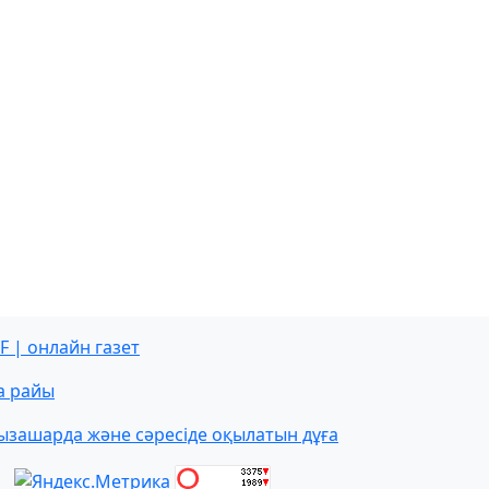
F | онлайн газет
а райы
ызашарда және сәресіде оқылатын дұға