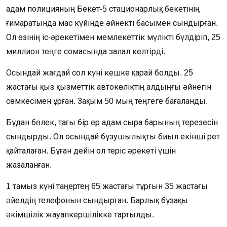
адам полицияның Бекет-5 стационарлық бекетінің
ғимаратында мас күйінде әйнекті басымен сындырған.
Ол өзінің іс-әрекетімен мемлекеттік мүлікті бүлдіріп, 25
миллион теңге сомасында залал келтірді.
Осындай жағдай сол күні кешке қарай болды. 25
жастағы қыз қызметтік автокөліктің алдыңғы әйнегін
сөмкесімен ұрған. Зақым 50 мың теңгеге бағаланды.
Бұдан бөлек, тағы бір ер адам сыра барының терезесін
сындырды. Ол осындай бұзушылықты биыл екінші рет
қайталаған. Бұған дейін ол теріс әрекеті үшін
жазаланған.
1 тамыз күні таңертең 65 жастағы тұрғын 35 жастағы
әйелдің телефонын сындырған.
Барлық бұзақы
әкімшілік жауапкершілікке тартылды.