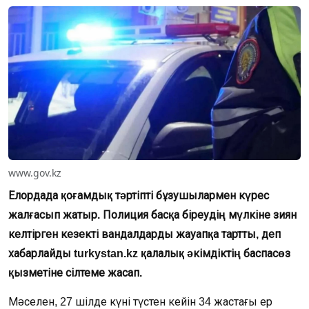
www.gov.kz
Елордада қоғамдық тәртіпті бұзушылармен күрес
жалғасып жатыр. Полиция басқа біреудің мүлкіне зиян
келтірген кезекті вандалдарды жауапқа тартты, деп
хабарлайды turkystan.kz қалалық әкімдіктің баспасөз
қызметіне сілтеме жасап.
Мәселен, 27 шілде күні түстен кейін 34 жастағы ер