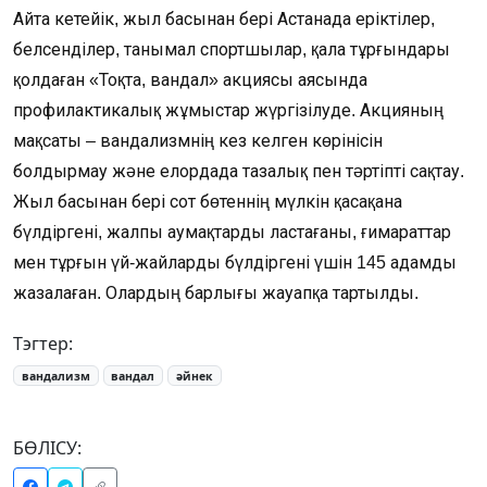
Айта кетейік, жыл басынан бері Астанада еріктілер,
белсенділер, танымал спортшылар, қала тұрғындары
қолдаған «Тоқта, вандал» акциясы аясында
профилактикалық жұмыстар жүргізілуде. Акцияның
мақсаты – вандализмнің кез келген көрінісін
болдырмау және елордада тазалық пен тәртіпті сақтау.
Жыл басынан бері сот бөтеннің мүлкін қасақана
бүлдіргені, жалпы аумақтарды ластағаны, ғимараттар
мен тұрғын үй-жайларды бүлдіргені үшін 145 адамды
жазалаған. Олардың барлығы жауапқа тартылды.
Тэгтер:
вандализм
вандал
әйнек
БӨЛІСУ: