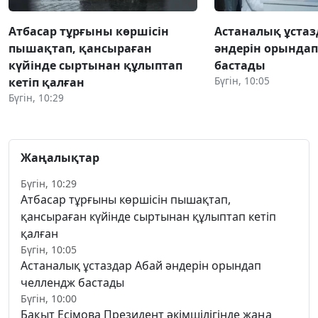
Атбасар тұрғыны көршісін
Астаналық ұстаз
пышақтап, қансыраған
әндерін орында
күйінде сыртынан құлыптап
бастады
Бүгін, 10:05
кетіп қалған
Бүгін, 10:29
Жаңалықтар
Бүгін, 10:29
Атбасар тұрғыны көршісін пышақтап,
қансыраған күйінде сыртынан құлыптап кетіп
қалған
Бүгін, 10:05
Астаналық ұстаздар Абай әндерін орындап
челлендж бастады
Бүгін, 10:00
Бақыт Есімова Президент әкімшілігінде жаңа