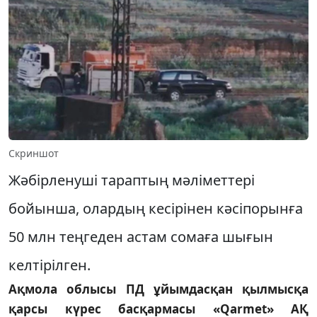
Скриншот
Жәбірленуші тараптың мәліметтері
бойынша, олардың кесірінен кәсіпорынға
50 млн теңгеден астам сомаға шығын
келтірілген.
Ақмола облысы ПД ұйымдасқан қылмысқа
қарсы күрес басқармасы «Qarmet» АҚ