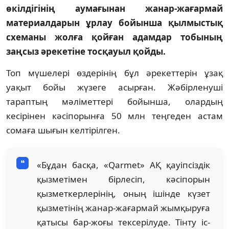
өкілдігінің аумағынан жанар-жағармай
материалдарын ұрлау бойынша қылмыстық
схеманы жолға қойған адамдар тобының
заңсыз әрекетіне тосқауыл қойды.
Топ мүшелері өздерінің бұл әрекеттерін ұзақ
уақыт бойы жүзеге асырған. Жәбірленуші
тараптың мәліметтері бойынша, олардың
кесірінен кәсіпорынға 50 млн теңгеден астам
сомаға шығын келтірілген.
«Бұдан басқа, «Qarmet» АҚ қауіпсіздік
қызметімен бірлесіп, кәсіпорын
қызметкерлерінің, оның ішінде күзет
қызметінің жанар-жағармай жымқыруға
қатысы бар-жоғы тексерілуде. Тінту іс-