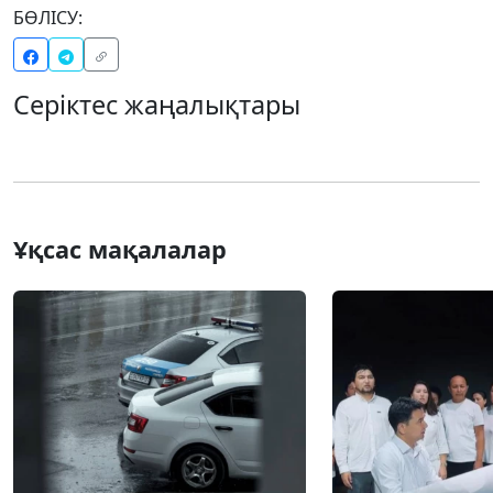
БӨЛІСУ:
Серіктес жаңалықтары
Ұқсас мақалалар