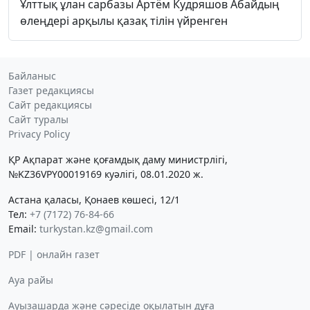
Ұлттық ұлан сарбазы Артём Кудряшов Абайдың
өлеңдері арқылы қазақ тілін үйренген
Байланыс
Газет редакциясы
Сайт редакциясы
Сайт туралы
Privacy Policy
ҚР Ақпарат және қоғамдық даму министрлігі,
№KZ36VPY00019169 куәлігі, 08.01.2020 ж.
Астана қаласы, Қонаев көшесі, 12/1
Тел:
+7 (7172) 76-84-66
Email:
turkystan.kz@gmail.com
PDF | онлайн газет
Ауа райы
Ауызашарда және сәресіде оқылатын дұға