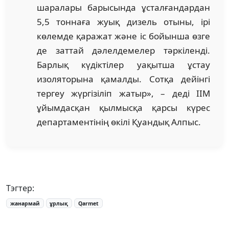
шаралары барысында ұсталғандардан
5,5 тоннаға жуық дизель отыны, ірі
көлемде қаражат және іс бойынша өзге
де заттай дәлелдемелер тәркіленді.
Барлық күдіктілер уақытша ұстау
изоляторына қамалды. Сотқа дейінгі
тергеу жүргізіліп жатыр», – деді ІІМ
ұйымдасқан қылмысқа қарсы күрес
департаментінің өкілі Қуандық Алпыс.
Тэгтер:
жанармай
ұрлық
Qarmet