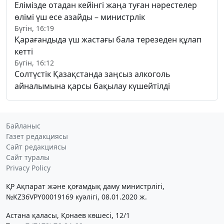
Елімізде отадан кейінгі жаңа туған нәрестелер
өлімі үш есе азайды – министрлік
Бүгін, 16:19
Қарағандыда үш жастағы бала терезеден құлап
кетті
Бүгін, 16:12
Солтүстік Қазақстанда заңсыз алкоголь
айналымына қарсы бақылау күшейтілді
Байланыс
Газет редакциясы
Сайт редакциясы
Сайт туралы
Privacy Policy
ҚР Ақпарат және қоғамдық даму министрлігі,
№KZ36VPY00019169 куәлігі, 08.01.2020 ж.
Астана қаласы, Қонаев көшесі, 12/1