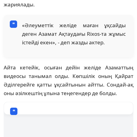
жариялады.
«Әлеуметтік желіде маған ұқсайды
деген Азамат Ақтаудағы Rixos-та жұмыс
істейді екен», - деп жазды актер.
Айта кетейік, осыған дейін желіде Азаматтың
видеосы танымал олды. Көпшілік оның Қайрат
Әділгерейге қатты ұқсайтынын айтты. Сондай-ақ
оны әзілкештің ұлына теңегендер де болды.