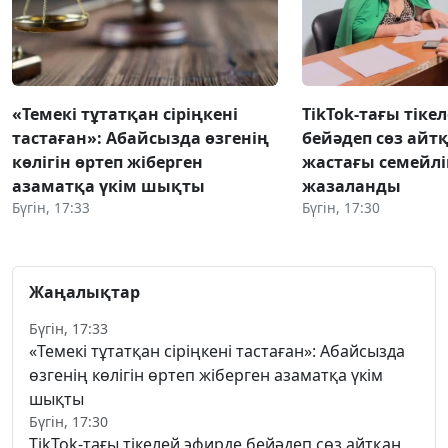
«Темекі тұтатқан сіріңкені
TikTok-тағы тіке
тастаған»: Абайсызда өзгенің
бейәдеп сөз айтқ
көлігін өртеп жіберген
жастағы семейлі
азаматқа үкім шықты
жазаланды
Бүгін, 17:33
Бүгін, 17:30
Жаңалықтар
Бүгін, 17:33
«Темекі тұтатқан сіріңкені тастаған»: Абайсызда
өзгенің көлігін өртеп жіберген азаматқа үкім
шықты
Бүгін, 17:30
TikTok-тағы тікелей эфирде бейәдеп сөз айтқан