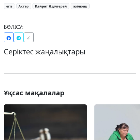
егіз
Актер
Қайрат Әділгерей
әзілкеш
БӨЛІСУ:
Серіктес жаңалықтары
Ұқсас мақалалар