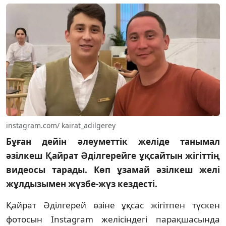
instagram.com/ kairat_adilgerey
Бұған дейін әлеуметтік желіде танымал
әзілкеш Қайрат Әділгерейге ұқсайтын жігіттің
видеосы тарады. Көп ұзамай әзілкеш желі
жұлдызымен жүзбе-жүз кездесті.
Қайрат Әділгерей өзіне ұқсас жігітпен түскен
фотосын Instagram желісіндегі парақшасында