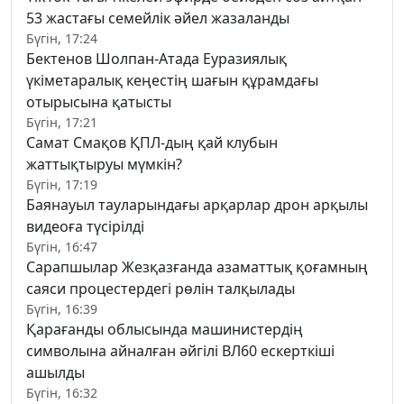
53 жастағы семейлік әйел жазаланды
Бүгін, 17:24
Бектенов Шолпан-Атада Еуразиялық
үкіметаралық кеңестің шағын құрамдағы
отырысына қатысты
Бүгін, 17:21
Самат Смақов ҚПЛ-дың қай клубын
жаттықтыруы мүмкін?
Бүгін, 17:19
Баянауыл тауларындағы арқарлар дрон арқылы
видеоға түсірілді
Бүгін, 16:47
Сарапшылар Жезқазғанда азаматтық қоғамның
саяси процестердегі рөлін талқылады
Бүгін, 16:39
Қарағанды облысында машинистердің
символына айналған әйгілі ВЛ60 ескерткіші
ашылды
Бүгін, 16:32