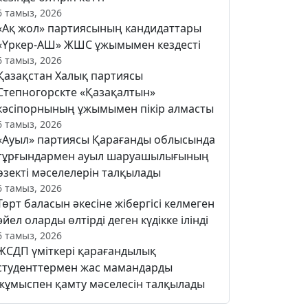
6 тамыз, 2026
«Ақ жол» партиясының кандидаттары
«Үркер-АШ» ЖШС ұжымымен кездесті
6 тамыз, 2026
Қазақстан Халық партиясы
Степногорскте «Қазақалтын»
кәсіпорнының ұжымымен пікір алмасты
6 тамыз, 2026
«Ауыл» партиясы Қарағанды облысында
тұрғындармен ауыл шаруашылығының
өзекті мәселелерін талқылады
6 тамыз, 2026
Төрт баласын әкесіне жібергісі келмеген
әйел оларды өлтірді деген күдікке ілінді
6 тамыз, 2026
ЖСДП үміткері қарағандылық
студенттермен жас мамандарды
жұмыспен қамту мәселесін талқылады