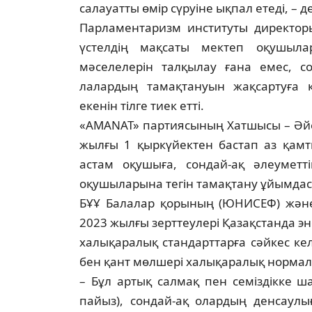
салауатты өмір сүруіне ық­пал етеді, – 
Парламентаризм институты ди­рек­то
үстелдің мақсаты мектеп оқу­шы­л
мәселелерін талқылау ғана емес, со
лалардың тамақтануын жақсартуға кө
екенін тілге тиек етті.
«AMANAT» партиясының Хатшысы – Әйе
жылғы 1 қыркүйектен бас­тап аз қам
астам оқушыға, сондай-ақ әлеуметті
оқушыларына тегін та­­­­­­мақтану ұйымда
БҰҰ Балалар қорының (ЮНИСЕФ) жә­не 
2023 жылғы зерт­теу­ле­рі Қазақстанда 
халық­ара­лық стандарттарға сәйкес ке
бен қант мөлшері халықаралық нормалар
– Бұл артық салмақ пен семіздікке шал
пайыз), сондай-ақ олардың ден­сау­л