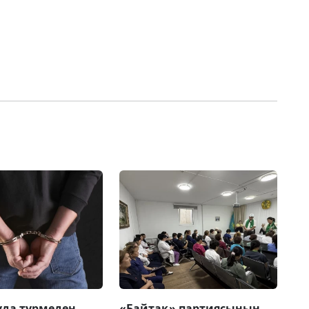
да түрмеден
«Байтақ» партиясының