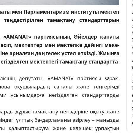
аты мен Парламентаризм институты мектеп
теңдестірілген тамақтану стандарттарын
да «AMANAT» партиясының Әйелдер қанаты
сіп, мек­тептер мен мектепке дейінгі меке­
не ар­­­налған дөңгелек үстел өткізді. Жиынға
із­делген мектептегі тамақтану стан­дарт­та­
­л­ісінің депутаты, «AMANAT» партиясы Фрак­
ова оқушылардың сапалы және тең­ге­рімді
ми ұсынымдарға негізделген стан­дарт­тарды
­ларды дұрыс тамақтану негіздеріне оқы­ту және
ніндегі ұлттық бағдарламаны әзір­леу – маңызды
тты қалыптастыруға және ке­ле­шек ұрпақтың