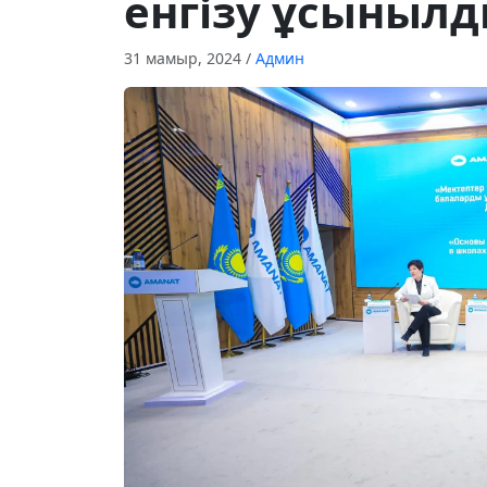
енгізу ұсыныл
31 мамыр, 2024
/
Админ