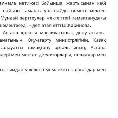
ал­нама нәтижесі бойынша, жарты­сы­нан көбі
21 пайызы тамақты ұнатпайды немесе мек­теп
 Мұндай зерттеулер мектептегі та­ма­қтанудағы
көмектеседі, – деп атап өт­ті Ш.Каринова.
 Астана қаласы мәслихатының депу­тат­тары,
тының, Оқу-ағарту министр­лі­гі­нің, Қа­зақ
салауатты тамақтану орталы­ғы­ның, Астана
лдері мен мектеп директор­ла­ры, ға­лымдар мен
ы­нымдар уәкілетті мемлекеттік орган­дар мен