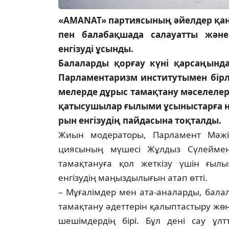
«AMANAT» партиясының әйелдер қан
пен балабақшада салауатты және 
енгізуді ұсынды.
Балаларды қорғау күні қарсаңын
Пар­ламентаризм институтымен бірле
ме­лер­де дұрыс тамақтану мәселелері
қа­тысушылар ғылыми ұсыныстарға не­г
рын енгізудің пайдасына тоқ­талды.
Жиын модераторы, Парламент Мә­жі­­
циясының мүшесі Жұлдыз Сүлей­ме­н
тамақтануға қол жеткізу үшін ғы­лы
енгізудің маңыздылығын атап өтті.
– Мұғалімдер мен ата-аналарды, ба­ла­
тамақтану әдеттерін қалып­тас­тыру жө
шешімдердің бірі. Бұл де­ні сау ұл