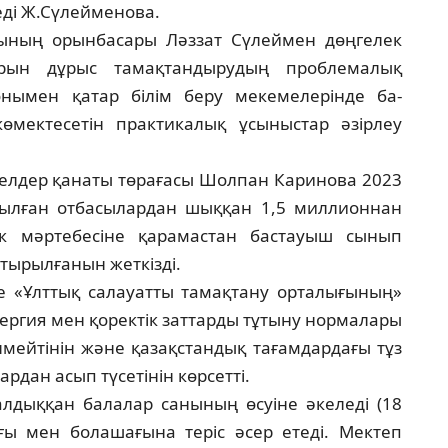
деді Ж.Сүлейменова.
­рының орынбасары Ләззат Сүлеймен дөң­гелек
арын дұрыс тамақтандырудың проб­ле­малық
­нымен қатар білім беру мекемелерінде ба­
­мектесетін практикалық ұсыныстар әзір­леу
лдер қанаты төрағасы Шолпан Ка­ри­нова 2023
тылған отбасылардан шыққан 1,5 миллионнан
к мәртебесіне қарамастан бас­­тауыш сынып
стырылғанын жет­кізді.
«Ұлттық салауатты тамақтану ор­та­­­лығының»
энергия мен қоректік зат­тарды тұтыну нормалары
лмейтінін жә­не қазақстандық тағамдардағы тұз
дан асып түсетінін көрсетті.
­­дыққан балалар санының өсуіне әке­ле­ді (18
ығы мен болашағына теріс әсер етеді. Мек­теп