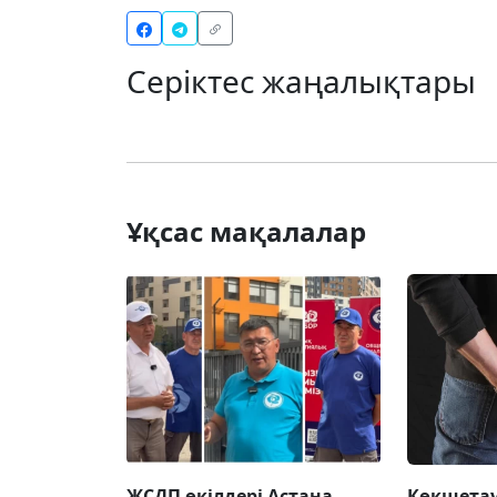
Серіктес жаңалықтары
Ұқсас мақалалар
ЖСДП өкілдері Астана
Көкшетау