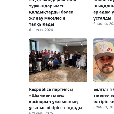
тұрғындарымен
шыққаны
қалдықтарды бөлек
ер адам 
жинау мәселесін
ұсталды
6 тамыз, 20
талқылады
6 тамыз, 2026
Respublica партиясы
Белгілі T
«Шымкентмай»
тікелей э
кәсіпорын ұжымының
өлтіріп к
6 тамыз, 20
ұсыныс-пікірін тыңдады
6 тамыз, 2026