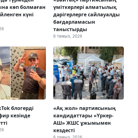
на көп болмаған
үміткерлері алматылық
үйленген күні
дәрігерлерге сайлауалды
бағдарламасын
26
таныстырды
6 тамыз, 2026
ikTok блогерді
«Ақ жол» партиясының
фир кезінде
кандидаттары «Үркер-
етті
АШ» ЖШС ұжымымен
26
кездесті
6 тамыз, 2026