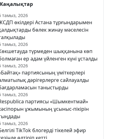
Жаңалықтар
6 тамыз, 2026
ЖСДП өкілдері Астана тұрғындарымен
қалдықтарды бөлек жинау мәселесін
талқылады
6 тамыз, 2026
Көкшетауда түрмеден шыққанына көп
болмаған ер адам үйленген күні ұсталды
6 тамыз, 2026
«Байтақ» партиясының үміткерлері
алматылық дәрігерлерге сайлауалды
бағдарламасын таныстырды
6 тамыз, 2026
Respublica партиясы «Шымкентмай»
кәсіпорын ұжымының ұсыныс-пікірін
тыңдады
6 тамыз, 2026
Белгілі TikTok блогерді тікелей эфир
кезінде өлтіріп кетті