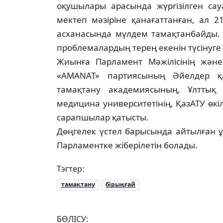
оқушылары арасында жүргізілген сау
мектеп мәзіріне қанағаттанған, ал 
асханасында мүлдем тамақ­тан­бай­ды.
проблемалардың терең еке­нін түсінуге 
Жиынға Парламент Мәжілісінің жә­не
«AMANAT» партиясының Әйел­дер қана
тамақтану академиясының, Ұлт­тық 
медицина университетінің, Қаз­АТУ өкі
сарапшылар қатысты.
Дөңгелек үстел барысында айтылған ұс
Парламентке жіберілетін болады.
Тэгтер:
тамақтану
бірыңғай
БӨЛІСУ: