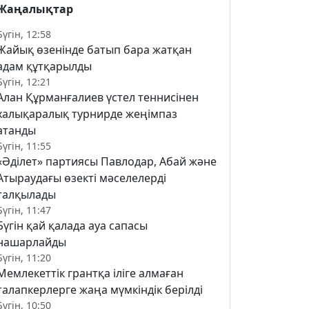
Жаңалықтар
Бүгін, 12:58
Жайық өзенінде батып бара жатқан
адам құтқарылды
Бүгін, 12:21
Алан Құрманғалиев үстел теннисінен
халықаралық турнирде жеңімпаз
атанды
Бүгін, 11:55
«Әділет» партиясы Павлодар, Абай және
Атыраудағы өзекті мәселелерді
талқылады
Бүгін, 11:47
Бүгін қай қалада ауа сапасы
нашарлайды
Бүгін, 11:20
Мемлекеттік грантқа іліге алмаған
талапкерлерге жаңа мүмкіндік берілді
Бүгін, 10:50