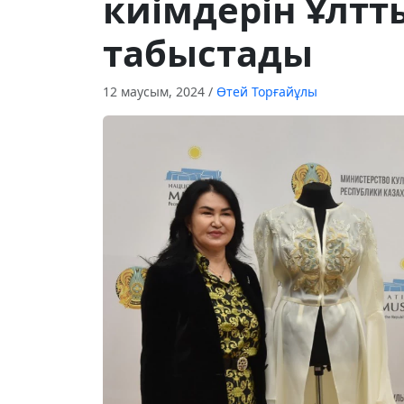
киімдерін Ұлтт
табыстады
12 маусым, 2024
/
Өтей Торғайұлы