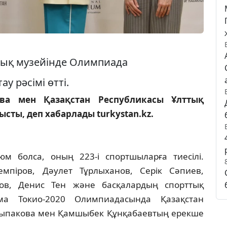
тық музейінде Олимпиада
у рәсімі өтті.
ова мен Қазақстан Республикасы Ұлттық
сты, деп хабарлады turkystan.kz.
юм болса, оның 223-і спортшыларға тиесілі.
піров, Дәулет Тұрлыханов, Серік Сәпиев,
ров, Денис Тен және басқалардың спорттық
ама Токио-2020 Олимпиадасында Қазақстан
Рыпакова мен Қамшыбек Құнқабаевтың ерекше