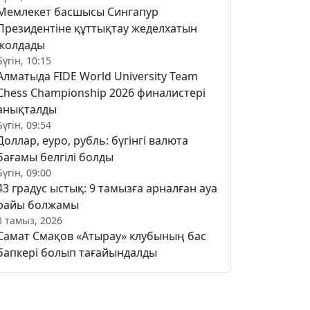
Мемлекет басшысы Сингапур
Президентіне құттықтау жеделхатын
жолдады
Бүгін, 10:15
Алматыда FIDE World University Team
Chess Championship 2026 финалистері
анықталды
Бүгін, 09:54
Доллар, еуро, рубль: бүгінгі валюта
бағамы белгілі болды
Бүгін, 09:00
43 градус ыстық: 9 тамызға арналған ауа
райы болжамы
8 тамыз, 2026
Самат Смақов «Атырау» клубының бас
бапкері болып тағайындалды