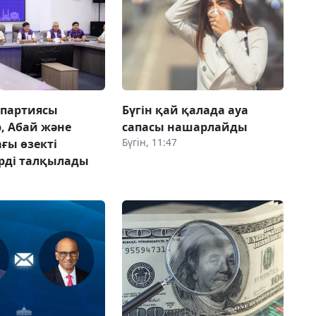
 партиясы
Бүгін қай қалада ауа
, Абай және
сапасы нашарлайды
Бүгін, 11:47
ғы өзекті
рді талқылады