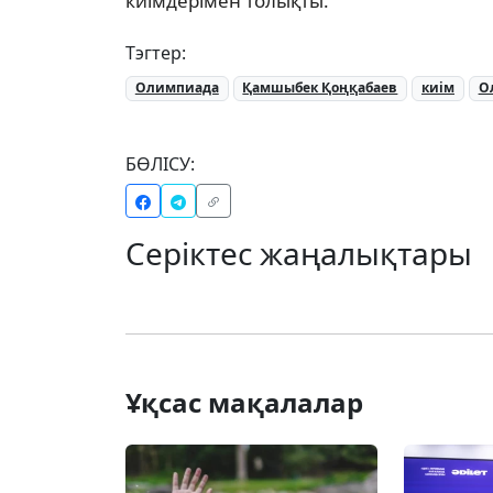
киімдерімен толықты.
Тэгтер:
Олимпиада
Қамшыбек Қоңқабаев
киім
О
БӨЛІСУ:
Серіктес жаңалықтары
Ұқсас мақалалар