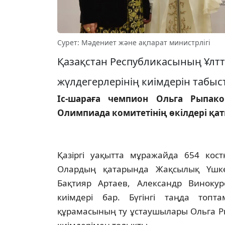
Сурет: Мәдениет және ақпарат министрлігі
Қазақстан Республикасының Ұлт
жүлдегерлерінің киімдерін табыста
Іс-шараға чемпион Ольга Рыпак
Олимпиада комитетінің өкілдері қаты
Қазіргі уақытта мұражайда 654 кост
Олардың қатарында Жақсылық Үшкем
Бақтияр Артаев, Александр Виноку
киімдері бар. Бүгінгі таңда топт
құрамасының ту ұстаушылары Ольга 