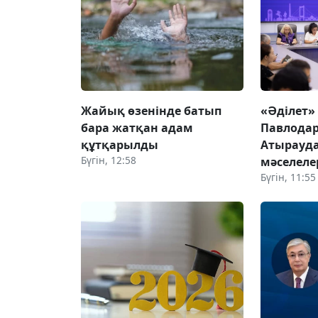
Жайық өзенінде батып
«Әділет»
бара жатқан адам
Павлодар
құтқарылды
Атырауда
Бүгін, 12:58
мәселеле
Бүгін, 11:55