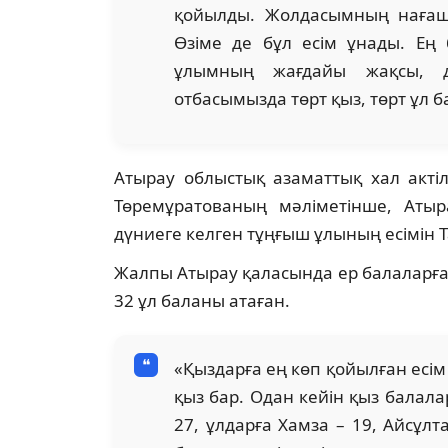
қойылды. Жолдасымның нағашыс
Өзіме де бұл есім ұнады. Ең б
ұлымның жағдайы жақсы, дә
отбасымызда төрт қыз, төрт ұл ба
Атырау облыстық азаматтық хал акті
Төремұратованың мәліметінше, Атыр
дүниеге келген тұңғыш ұлының есімін Т
Жалпы Атырау қаласында ер балаларға 
32 ұл баланы атаған.
«Қыздарға ең көп қойылған есім
қыз бар. Одан кейін қыз балала
27, ұлдарға Хамза – 19, Айсұлт