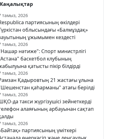
Жаңалықтар
7 тамыз, 2026
Respublica партиясының өкілдері
Түркістан облысындағы «Балмұздақ»
зауытының ұжымымен кездесті
7 тамыз, 2026
"Нашар нәтиже": Спорт министрлігі
"Астана" баскетбол клубының
жабылуына қатысты пікір білдірді
7 тамыз, 2026
Рамзан Қадыровтың 21 жастағы ұлына
"Шешенстан қаһарманы" атағы берілді
7 тамыз, 2026
ШҚО-да такси жүргізушісі зейнеткерді
телефон алаяғының арбауынан сақтап
қалды
7 тамыз, 2026
«Байтақ» партиясының үміткері
Астанада өнеркәсіп және денсаулық