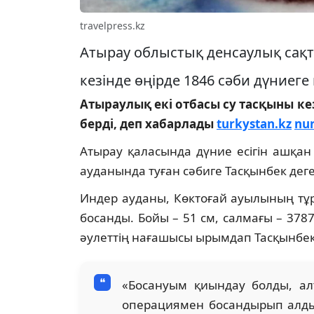
travelpress.kz
Атырау облыстық денсаулық сақт
кезінде өңірде 1846 сәби дүниеге к
Атыраулық екі отбасы су тасқыны ке
берді, деп хабарлады
turkystan.kz
nur
Атырау қаласында дүние есігін ашқан
ауданында туған сәбиге Тасқынбек деген
Индер ауданы, Көктоғай ауылының тұр
босанды. Бойы – 51 см, салмағы – 3787
әулеттің нағашысы ырымдап Тасқынбек 
«Босануым қиындау болды, ал
операциямен босандырып алды