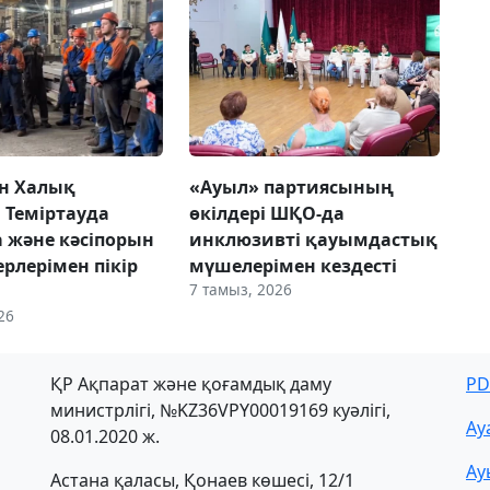
н Халық
«Ауыл» партиясының
 Теміртауда
өкілдері ШҚО-да
а және кәсіпорын
инклюзивті қауымдастық
рлерімен пікір
мүшелерімен кездесті
7 тамыз, 2026
26
ҚР Ақпарат және қоғамдық даму
PD
министрлігі, №KZ36VPY00019169 куәлігі,
Ау
08.01.2020 ж.
Ау
Астана қаласы, Қонаев көшесі, 12/1