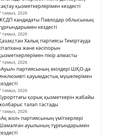
сақтау қызметкерлерімен кездесті
7 тамыз, 2026
ЖСДП кандидаты Павлодар облысының
тұрғындарымен кездесті
7 тамыз, 2026
Қазақстан Халық партиясы Теміртауда
кітапхана және кәсіпорын
қызметкерлерімен пікір алмасты
7 тамыз, 2026
«Ауыл» партиясының өкілдері ШҚО-да
инклюзивті қауымдастық мүшелерімен
кездесті
7 тамыз, 2026
Курорттағы қорық қызметкерін жабайы
жолбарыс талап тастады
7 тамыз, 2026
«Ақ жол» партиясының үміткерлері
Шамалған ауылының тұрғындарымен
кездесті