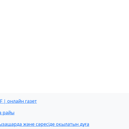
F | онлайн газет
а райы
ызашарда және сәресіде оқылатын дұға