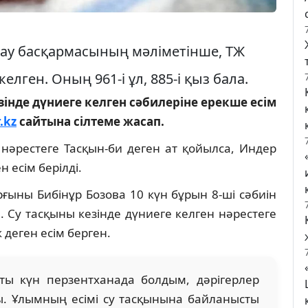
ау басқармасының мәліметінше, ТЖ
елген. Оның 961-і ұл, 885-і қыз бала.
зінде дүниеге келген сәбилеріне ерекше есім
.kz
сайтына сілтеме жасап.
 нәрестеге Тасқын-би деген ат қойылса, Индер
 есім берілді.
ғыны Бибінұр Бозова 10 күн бұрын 8-ші сәбиін
. Су тасқыны кезінде дүниеге келген нәрестеге
деген есім берген.
ты күн перзентханада болдым, дәрігерлер
. Ұлымның есімі су тасқынына байланысты