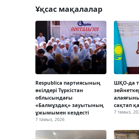
Ұқсас мақалалар
Respublica партиясының
ШҚО-да т
өкілдері Түркістан
зейнетке
облысындағы
алаяғын
«Балмұздақ» зауытының
сақтап қ
7 тамыз, 20
ұжымымен кездесті
7 тамыз, 2026