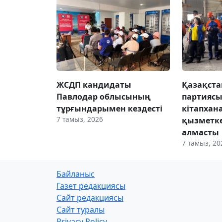
ЖСДП кандидаты
Қазақста
Павлодар облысының
партиясы
тұрғындарымен кездесті
кітапхан
7 тамыз, 2026
қызметке
алмасты
7 тамыз, 20
Байланыс
Газет редакциясы
Сайт редакциясы
Сайт туралы
Privacy Policy