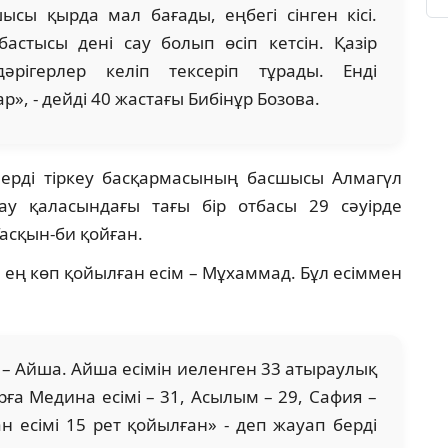
ы қырда мал бағады, еңбегі сінген кісі.
астысы дені сау болып өсіп кетсін. Қазір
рігерлер келіп тексеріп тұрады. Енді
р», - дейді 40 жастағы Бибінұр Бозова.
лерді тіркеу басқармасының басшысы Алмагүл
ау қаласындағы тағы бір отбасы 29 сәуірде
асқын-би қойған.
ең көп қойылған есім – Мұхаммад. Бұл есіммен
 – Айша. Айша есімін иеленген 33 атыраулық
рға Медина есімі – 31, Асылым – 29, Сафия –
ан есімі 15 рет қойылған» - деп жауап берді