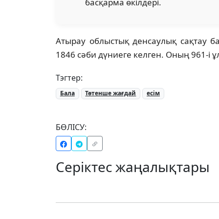
басқарма өкілдері.
Атырау облыстық денсаулық сақтау б
1846 сәби дүниеге келген. Оның 961-і ұл
Тэгтер:
Бала
Төтенше жағдай
есім
БӨЛІСУ:
Серіктес жаңалықтары