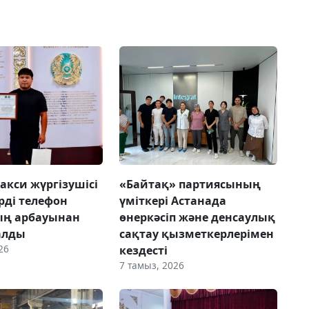
акси жүргізушісі
«Байтақ» партиясының
рді телефон
үміткері Астанада
ың арбауынан
өнеркәсіп және денсаулық
алды
сақтау қызметкерлерімен
26
кездесті
7 тамыз, 2026