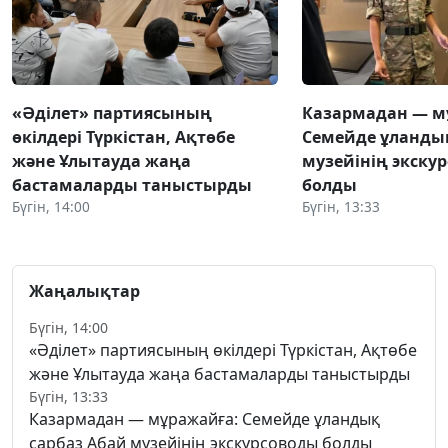
«Әділет» партиясының
Казармадан — м
өкілдері Түркістан, Ақтөбе
Семейде ұландық
және Ұлытауда жаңа
музейінің экску
бастамаларды таныстырды
болды
Бүгін, 14:00
Бүгін, 13:33
Жаңалықтар
Бүгін, 14:00
«Әділет» партиясының өкілдері Түркістан, Ақтөбе
және Ұлытауда жаңа бастамаларды таныстырды
Бүгін, 13:33
Казармадан — мұражайға: Семейде ұландық
сарбаз Абай музейінің экскурсоводы болды