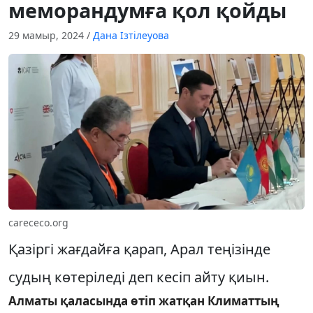
меморандумға қол қойды
29 мамыр, 2024
/
Дана Ізтілеуова
carececo.org
Қазіргі жағдайға қарап, Арал теңізінде
судың көтеріледі деп кесіп айту қиын.
Алматы қаласында өтіп жатқан Климаттың