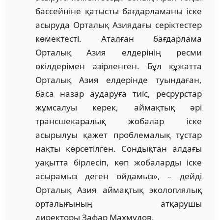
бассейніне қатысты бағдарламаны іске
асыруда Орталық Азиядағы серіктестер
көмектесті. Аталған бағдарлама
Орталық Азия елдерінің ресми
өкілдерімен әзірленген. Бұл құжатта
Орталық Азия елдерінде туындаған,
баса назар аударуға тиіс, ресрурстар
жұмсалуы керек, аймақтық әрі
трансшекаралық жобалар іске
асырылуы қажет проблемалық тұстар
нақты көрсетілген. Сондықтан алдағы
уақытта бірлесіп, көп жобаларды іске
асырамыз деген ойдамыз», – дейді
Орталық Азия аймақтық экологиялық
орталығының атқарушы
директоры Зафар Махмудов.