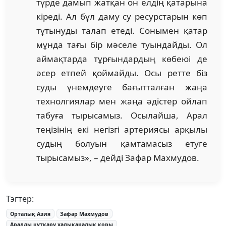
түрде дамып жатқан он елдің қатарына
кіреді. Ал бұл даму су ресурстарын көп
тұтынуды талап етеді. Сонымен қатар
мұнда тағы бір мәселе туындайды. Ол
аймақтарда тұрғындардың көбеюі де
әсер етпей қоймайды. Осы ретте біз
суды үнемдеуге бағытталған жаңа
технолгиялар мен жаңа әдістер ойлап
табуға тырысамыз. Осылайша, Арал
теңізінің екі негізгі артериясы арқылы
судың болуын қамтамасыз етуге
тырысамыз», – дейді Зафар Махмудов.
Тэгтер:
Орталық Азия
Зафар Махмудов
Аралды құтқару халықаралық қоры