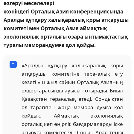
өзгеруі мәселелері
жөніндегі Орталық Азия конференциясында
Аралды құтқару халықаралық қоры атқарушы
комитеті мен Орталық Азия аймақтық
экологиялық орталығы өзара ынтымақтастық
туралы меморандумға қол қойды.
«Аралды құтқару халықаралық қоры
атқарушы комитетіне төрағалық ету
кезегі үш жыл сайын Орталық Азияның
елдері арасында ауысып отырады. Биыл
Қазақстан төрағалық етеді. Сондықтан
ол тараппен жаңа меморандумға қол
қойдық. Аймақтық экологиялық
орталық көп өңірлік бағдармаларды іске
асыруға көмектеседі. Соның Арал теңізі