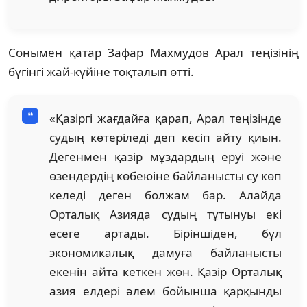
Сонымен қатар Зафар Махмудов Арал теңізінің
бүгінгі жай-күйіне тоқталып өтті.
«Қазіргі жағдайға қарап, Арал теңізінде
судың көтеріледі деп кесіп айту қиын.
Дегенмен қазір мұздардың еруі және
өзендердің көбеюіне байланысты су көп
келеді деген болжам бар. Алайда
Орталық Азияда судың тұтынуы екі
есеге артады. Біріншіден, бұл
экономикалық дамуға байланысты
екенін айта кеткен жөн. Қазір Орталық
азия елдері әлем бойынша қарқынды