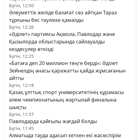
Бүгін, 12:50
Әлеуметтік желіде балағат сөз айтқан Тараз
тұрғыны бес тәулікке қамалды
Бүгін, 12:26
«Әділет» партиясы Ақмола, Павлодар және
Қызылорда облыстарында сайлауалды
кездесулер өткізді
Бүгін, 12:25
«Батаға деп 20 миллион теңге берді»: Әділет
Зейнелдің анасы қаражатты қайда жұмсағанын
айтты
Бүгін, 12:18
Қазақ ұлттық спорт университетінің құрамасы
әлем чемпионатының жартылай финалына
шықты
Бүгін, 11:57
Павлодарда қайғылы жағдай болды
Бүгін, 11:45
Алматыда тауда адасып кеткен екі жасөспірім