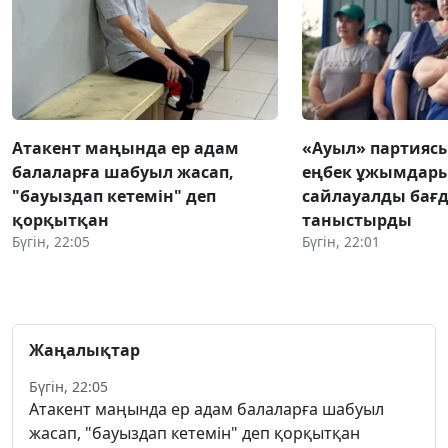
Атакент маңында ер адам
«Ауыл» партияс
балаларға шабуыл жасап,
еңбек ұжымдар
"бауыздап кетемін" деп
сайлауалды бағ
қорқытқан
таныстырды
Бүгін, 22:05
Бүгін, 22:01
Жаңалықтар
Бүгін, 22:05
Атакент маңында ер адам балаларға шабуыл
жасап, "бауыздап кетемін" деп қорқытқан