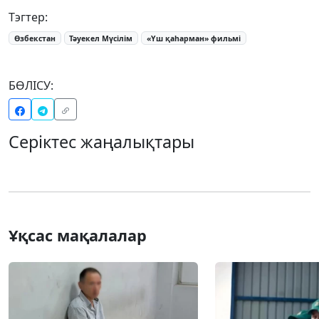
Тэгтер:
Өзбекстан
Тәуекел Мүсілім
«Үш қаһарман» фильмі
БӨЛІСУ:
Серіктес жаңалықтары
Ұқсас мақалалар