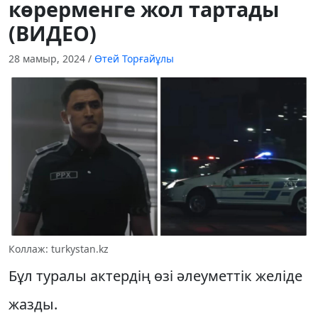
көрерменге жол тартады
(ВИДЕО)
28 мамыр, 2024
/
Өтей Торғайұлы
Коллаж: turkystan.kz
Бұл туралы актердің өзі әлеуметтік желіде
жазды.