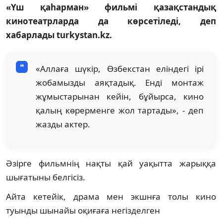
«Үш қаһарман» фильмі қазақстандық
кинотеатрларда да көрсетіледі, деп
хабарлады turkystan.kz.
«Аллаға шүкір, Өзбекстан еліндегі ірі
жобамызды аяқтадық. Енді монтаж
жұмыстарынан кейін, бұйырса, кино
қалың көрерменге жол тартады», - деп
жазды актер.
Әзірге фильмнің нақты қай уақытта жарыққа
шығатыны белгісіз.
Айта кетейік, драма мен экшнға толы кино
туынды шынайы оқиғаға негізделген