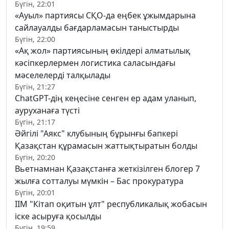
Бүгін, 22:01
«Ауыл» партиясы СҚО-да еңбек ұжымдарына
сайлауалды бағдарламасын таныстырды
Бүгін, 22:00
«Ақ жол» партиясының өкілдері алматылық
кәсіпкерлермен логистика саласындағы
мәселелерді талқылады
Бүгін, 21:27
ChatGPT-дің кеңесіне сенген ер адам уланып,
ауруханаға түсті
Бүгін, 21:17
Әйгілі "Аякс" клубының бұрынғы бапкері
Қазақстан құрамасын жаттықтыратын болды
Бүгін, 20:20
Вьетнамнан Қазақстанға жеткізілген блогер 7
жылға сотталуы мүмкін – Бас прокуратура
Бүгін, 20:01
ІІМ "Кітап оқитын ұлт" республикалық жобасын
іске асыруға қосылды
Бүгін, 19:59