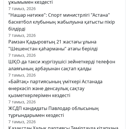
ұжымымен кездесті
7 тамыз, 2026
"Нашар нәтиже": Спорт министрлігі "Астана"
баскетбол клубының жабылуына қатысты пікір
білдірді
7 тамыз, 2026
Рамзан Қадыровтың 21 жастағы ұлына
"Шешенстан қаһарманы" атағы берілді
7 тамыз, 2026
ШҚО-да такси жүргізушісі зейнеткерді телефон
алаяғының арбауынан сақтап қалды
7 тамыз, 2026
«Байтақ» партиясының үміткері Астанада
өнеркәсіп және денсаулық сақтау
қызметкерлерімен кездесті
7 тамыз, 2026
ЖСДП кандидаты Павлодар облысының
тұрғындарымен кездесті
7 тамыз, 2026
Қазақстан Халық партиясы Теміртауда кітапхана