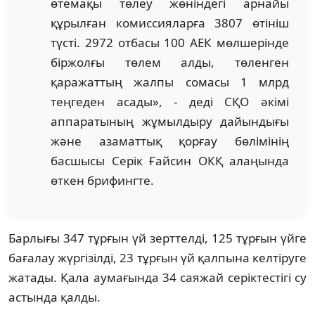
өтемақы төлеу жөніндегі арнайы
құрылған комиссияларға 3807 өтініш
түсті. 2972 отбасы 100 АЕК мөлшерінде
біржолғы төлем алды, төленген
қаражаттың жалпы сомасы 1 млрд
теңгеден асады», - деді СҚО әкімі
аппаратының жұмылдыру дайындығы
және азаматтық қорғау бөлімінің
басшысы Серік Ғайсин ОКҚ алаңында
өткен брифингте.
Барлығы 347 тұрғын үй зерттелді, 125 тұрғын үйге
бағалау жүргізілді, 23 тұрғын үй қалпына келтіруге
жатады. Қала аумағында 34 саяжай серіктестігі су
астында қалды.