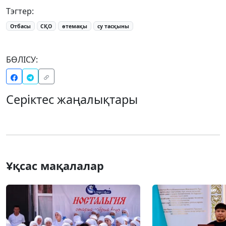
Тэгтер:
Отбасы
СҚО
өтемақы
су тасқыны
БӨЛІСУ:
Серіктес жаңалықтары
Ұқсас мақалалар