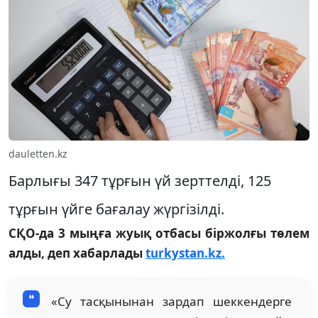
dauletten.kz
Барлығы 347 тұрғын үй зерттелді, 125
тұрғын үйге бағалау жүргізілді.
СҚО-да 3 мыңға жуық отбасы біржолғы төлем
алды, деп хабарлады
turkystan.kz.
«Су тасқынынан зардап шеккендерге