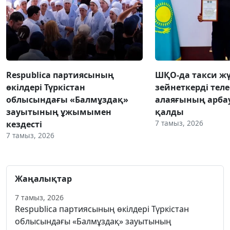
Respublica партиясының
ШҚО-да такси жү
өкілдері Түркістан
зейнеткерді тел
облысындағы «Балмұздақ»
алаяғының арба
зауытының ұжымымен
қалды
7 тамыз, 2026
кездесті
7 тамыз, 2026
Жаңалықтар
7 тамыз, 2026
Respublica партиясының өкілдері Түркістан
облысындағы «Балмұздақ» зауытының