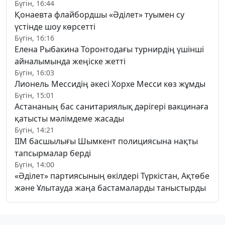
Бүгін, 16:44
Қонаевта флайбордшы «Әділет» туымен су
үстінде шоу көрсетті
Бүгін, 16:16
Елена Рыбакина Торонтодағы турнирдің үшінші
айналымында жеңіске жетті
Бүгін, 16:03
Лионель Мессидің әкесі Хорхе Месси көз жұмды
Бүгін, 15:01
Астананың бас санитариялық дәрігері вакцинаға
қатысты мәлімдеме жасады
Бүгін, 14:21
ІІМ басшылығы Шымкент полициясына нақты
тапсырмалар берді
Бүгін, 14:00
«Әділет» партиясының өкілдері Түркістан, Ақтөбе
және Ұлытауда жаңа бастамаларды таныстырды