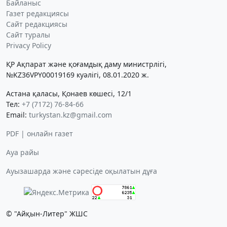
Байланыс
Газет редакциясы
Сайт редакциясы
Сайт туралы
Privacy Policy
ҚР Ақпарат және қоғамдық даму министрлігі,
№KZ36VPY00019169 куәлігі, 08.01.2020 ж.
Астана қаласы, Қонаев көшесі, 12/1
Тел:
+7 (7172) 76-84-66
Email:
turkystan.kz@gmail.com
PDF | онлайн газет
Ауа райы
Ауызашарда және сәресіде оқылатын дұға
© "Айқын-Литер" ЖШС