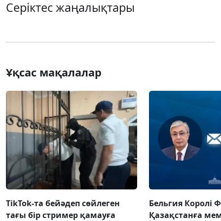
Серіктес жаңалықтары
Ұқсас мақалалар
TikTok-та бейәдеп сөйлеген
Бельгия Королі 
тағы бір стример қамауға
Қазақстанға ме