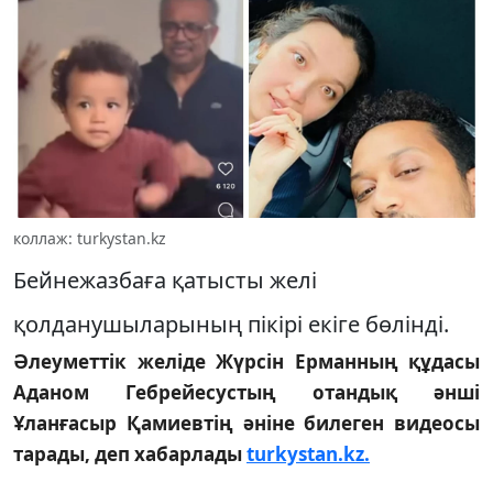
коллаж: turkystan.kz
Бейнежазбаға қатысты желі
қолданушыларының пікірі екіге бөлінді.
Әлеуметтік желіде Жүрсін Ерманның құдасы
Аданом Гебрейесустың отандық әнші
Ұланғасыр Қамиевтің әніне билеген видеосы
тарады, деп хабарлады
turkystan.kz.