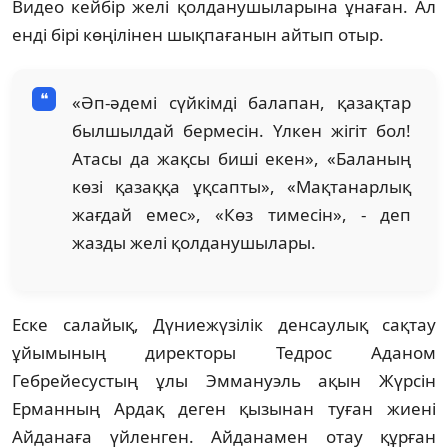
Видео кейбір желі қолданушыларына ұнаған. Ал
енді бірі көңілінен шықпағанын айтып отыр.
«Әп-әдемі сүйкімді балапан, қазақтар
былшылдай бермесін. Үлкен жігіт бол!
Атасы да жақсы биші екен», «Баланың
көзі қазаққа ұқсапты», «Мақтанарлық
жағдай емес», «Көз тимесін», - деп
жазды желі қолданушылары.
Еске салайық, Дүниежүзілік денсаулық сақтау
ұйымының директоры Тедрос Аданом
Гебрейесустың ұлы Эммануэль ақын Жүрсін
Ерманның Ардақ деген қызынан туған жиені
Айданаға үйленген. Айданамен отау құрған