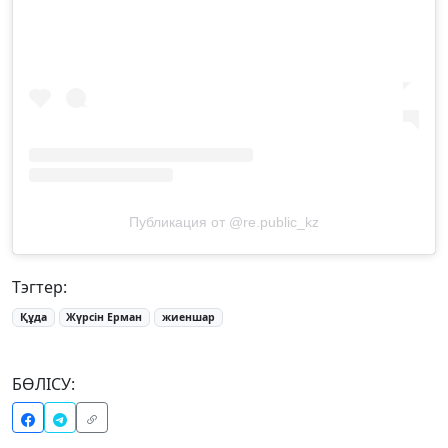
Публикация от @re.public_kz
Тэгтер:
Құда
Жүрсін Ерман
жиеншар
БӨЛІСУ: