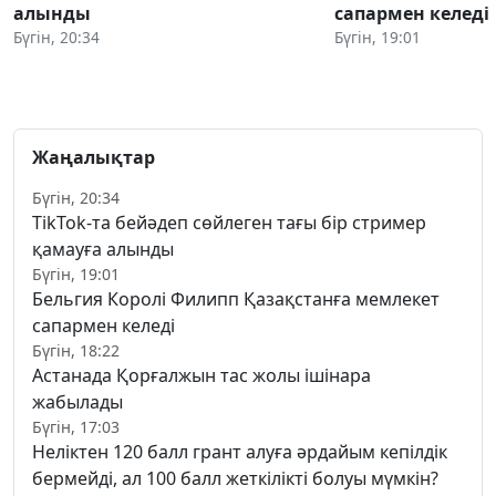
алынды
сапармен келеді
Бүгін, 20:34
Бүгін, 19:01
Жаңалықтар
Бүгін, 20:34
TikTok-та бейәдеп сөйлеген тағы бір стример
қамауға алынды
Бүгін, 19:01
Бельгия Королі Филипп Қазақстанға мемлекет
сапармен келеді
Бүгін, 18:22
Астанада Қорғалжын тас жолы ішінара
жабылады
Бүгін, 17:03
Неліктен 120 балл грант алуға әрдайым кепілдік
бермейді, ал 100 балл жеткілікті болуы мүмкін?