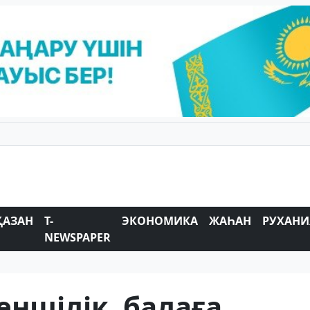
ҚАЗАН
T-
ЭКОНОМИКА
ЖАҺАН
РУХАНИ
NEWSPAPER
еншілік, балаға