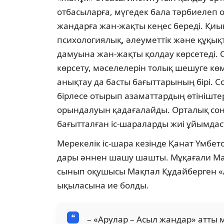
отбасыларға, мүгедек бала тәрбиелеп о
жандарға жан-жақты кеңес береді. Қиы
психологиялық, әлеуметтік және құқық
дамуына жан-жақты қолдау көрсетеді. 
көрсету, мәселелерін толық шешуге көм
анықтау да басты бағыттарының бірі. 
бірлесе отырып азаматтардың өтініштер
орындалуын қадағалайды. Орталық сонд
бағытталған іс-шара­ларды жиі ұйымд
Мерекелік іс-шара кезінде Қанат Үмбет
дары әннен шашу шашты. Мұқағали Ма
сы­нып оқушысы Мақпал Құдайберген «Ан
ықы­ласына ие болды.
– «Арулар – Асыл жандар» атты м