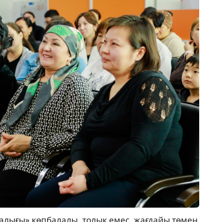
талығы» көпбалалы, толық емес, жағдайы төмен