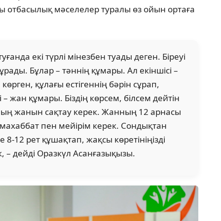
 от­басылық мәселелер туралы өз ойын ортаға
ғанда екі түрлі мінезбен туады деген. Біреуі
ұрады. Бұлар – тәннің құ­мары. Ал екіншісі –
 көрген, құлағы естігеннің бәрін сұрап,
– жан құмары. Біздің көрсем, білсем дейтін
ның жанын сақ­тау керек. Жанның 12 арнасы
 махаббат пен мейірім ке­рек. Сондықтан
 8-12 рет құшақтап, жақсы көре­ті­ніңізді
, – дейді Оразкүл Асанғазықызы.