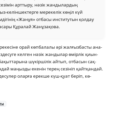
 сезімін арттыру, нәзік жандылардың
қыз-келіншектерге мерекелік көңіл күй
імдігінің «Жа­нұя» отбасы институтын қолдау
асары Құралай Жанұзақова.
рекесіне орай көпбалалы әрі жалғызбасты ана­
десуге келген нәзік жандылар өмірлік қиын­
ба­қыттарына шүкіршілік айтып, отбасын сақ­
­дай маңызды екенін терең сезініп қайт­қан­дай.
сулер оларға ерекше күш-қуат беріп, кө­
уты