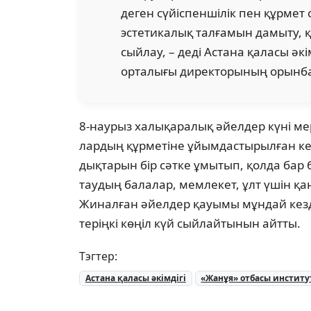
деген сүйіс­пеншілік пен құрмет
эстетикалық талғамын дамы­ту, 
сыйлау, – деді Астана қаласы әк
орта­лығы директорының орынб
8-наурыз халықаралық әйелдер күні ме­
лардың құрметіне ұйымдастырылған кез­
дықтарын бір сәтке ұмытып, қолда бар 
таудың балалар, мемлекет, ұлт үшін қан
Жиналған әйелдер қауымы мұндай кез­де
теріңкі көңіл күй сыйлайтынын айтты.
Тэгтер:
Астана қаласы әкімдігі
«Жанұя» отбасы инстит