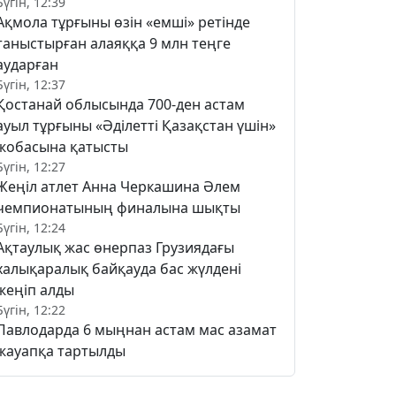
Бүгін, 12:39
Ақмола тұрғыны өзін «емші» ретінде
таныстырған алаяққа 9 млн теңге
аударған
Бүгін, 12:37
Қостанай облысында 700-ден астам
ауыл тұрғыны «Әділетті Қазақстан үшін»
жобасына қатысты
Бүгін, 12:27
Жеңіл атлет Анна Черкашина Әлем
чемпионатының финалына шықты
Бүгін, 12:24
Ақтаулық жас өнерпаз Грузиядағы
халықаралық байқауда бас жүлдені
жеңіп алды
Бүгін, 12:22
Павлодарда 6 мыңнан астам мас азамат
жауапқа тартылды