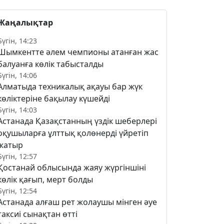
Жаңалықтар
Бүгін, 14:23
Шымкентте әлем чемпионы атанған жас
балуанға көлік табысталды
Бүгін, 14:06
Алматыда техникалық ақауы бар жүк
көліктеріне бақылау күшейді
Бүгін, 14:03
Астанада Қазақстанның үздік шеберлері
оқушыларға ұлттық қолөнерді үйретіп
жатыр
Бүгін, 12:57
Қостанай облысында жаяу жүргіншіні
көлік қағып, мерт болды
Бүгін, 12:54
Астанада алғаш рет жолаушы мінген әуе
таксиі сынақтан өтті