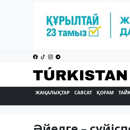
ЖАҢАЛЫҚТАР
САЯСАТ
ҚОҒАМ
ТАЙ
Әйелге – сүйісп