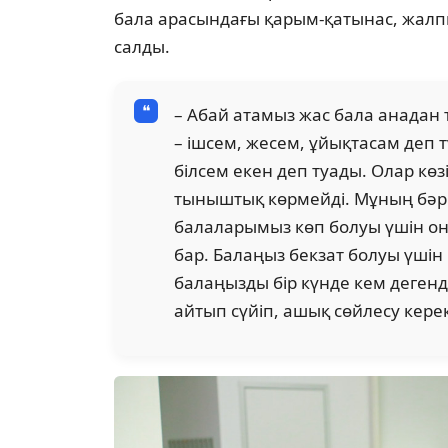
бала арасындағы қарым-қатынас, жалпы
сал­ды.
– Абай атамыз жас бала анадан ту
– ішсем, же­сем, ұйықтасам деп т
білсем екен деп туады. Олар көзі
тыныштық көрмейді. Мұның бәрі 
ба­лаларымыз көп болуы үшін о
бар. Балаңыз бек­зат болуы үшін
балаңызды бір күнде кем де­генде
айтып сүйіп, ашық сөйлесу керек