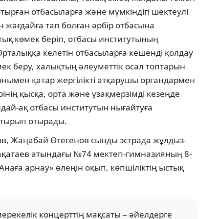
тырған отбасыларға және мүмкіндігі шектеулі
н жағдайға тап болған әрбір отбасына
тық көмек беріп, отбасы институтының
Орталыққа келетін отбасыларға кешенді қолдау
ек беру, халықтың әлеуметтік осал топтарын
Сонымен қатар жергілікті атқарушы органдармен
інің қысқа, орта және ұзақмерзімді кезеңде
ай-ақ отбасы инс­титутын нығайтуға
астырып отырады.
ов, Жаңабай Өтегенов сынды эстрада жұл­дыз­
қатаев атындағы №74 мектеп-гимназияның 8-
аға ар­нау» өлеңін оқып, көпшіліктің ыстық
ерекелік кон­церттің мақсаты – әйелдерге