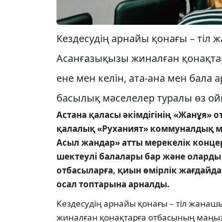
Кездесудің арнайы қонағы – тіл 
Асан­ға­зықы­зы жиналған қонақт
ене мен келін, ата-ана мен бала
басылық мәселелер туралы өз ойы
Астана қаласы әкімдігінің «Жанұя» 
қалалық «Руханият» коммуналдық ме
Асыл жандар» атты мерекелік концер
шектеулі балалары бар және оларды 
отбасыларға, қиын өмірлік жағдайда
осал топтарына арналды.
Кездесудің арнайы қонағы – тіл жана­шы
жиналған қонақтарға отбасының маңы­зы