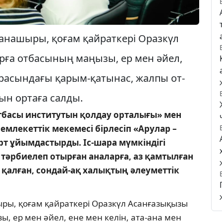
жана­шыры, қоғам қайраткері Оразкүл
арға отбасының маңы­зы, ер мен әйел,
 арасындағы қарым-қатынас, жалпы от­
н ортаға сал­ды.
отбасы институтын қолдау орталығы» мен
млекеттік мекемесі бірлесіп «Арулар –
т ұйымдастырды. Іс-шара мүмкіндігі
тәрбиелеп отырған аналарға, аз қамтылған
 қалған, сондай-ақ халықтың әлеуметтік
ры, қоғам қайраткері Оразкүл Асан­ға­зықы­зы
, ер мен әйел, ене мен келін, ата-ана мен