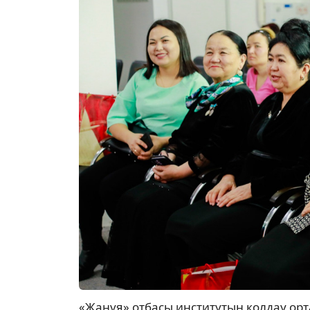
«Жанұя» отбасы институтын қолдау ор