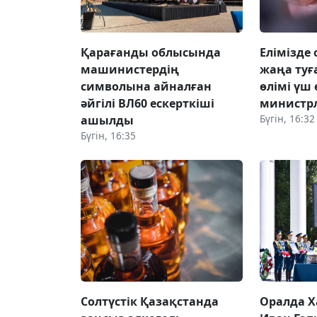
Қарағанды облысында
Елімізде 
машинистердің
жаңа туғ
символына айналған
өлімі үш 
әйгілі ВЛ60 ескерткіші
министр
Бүгін, 16:32
ашылды
Бүгін, 16:35
Солтүстік Қазақстанда
Оралда 