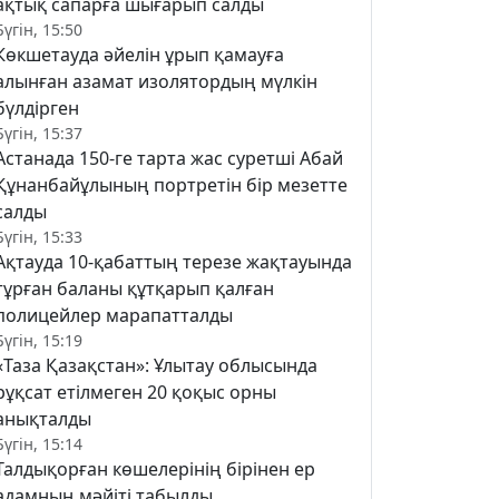
ақтық сапарға шығарып салды
Бүгін, 15:50
Көкшетауда әйелін ұрып қамауға
алынған азамат изолятордың мүлкін
бүлдірген
Бүгін, 15:37
Астанада 150-ге тарта жас суретші Абай
Құнанбайұлының портретін бір мезетте
салды
Бүгін, 15:33
Ақтауда 10-қабаттың терезе жақтауында
тұрған баланы құтқарып қалған
полицейлер марапатталды
Бүгін, 15:19
«Таза Қазақстан»: Ұлытау облысында
рұқсат етілмеген 20 қоқыс орны
анықталды
Бүгін, 15:14
Талдықорған көшелерінің бірінен ер
адамның мәйіті табылды