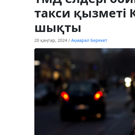
такси қызметі 
шықты
20 қаңтар, 2024
/
Ақмарал Берекет