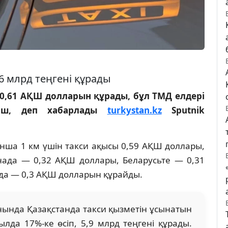
6 млрд теңгені құрады
 0,61 АҚШ долларын құрады, бұл ТМД елдері
кіш, деп хабарлады
turkystan.kz
Sputnik
нша 1 км үшін такси ақысы 0,59 АҚШ доллары,
ада — 0,32 АҚШ доллары, Беларусьте — 0,31
да — 0,3 АҚШ долларын құрайды.
ында Қазақстанда такси қызметін ұсынатын
да 17%-ке өсіп, 5,9 млрд теңгені құрады.