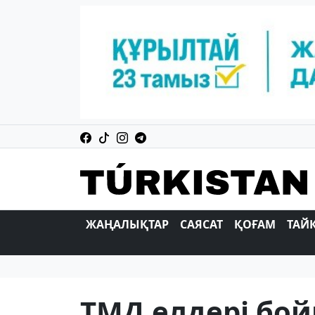
ЖАҢАЛЫҚТАР
САЯСАТ
ҚОҒАМ
ТАЙ
ТМД елдері бо