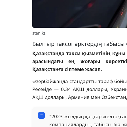
stan.kz
Былтыр таксопарктердің табысы 
Қазақстанда такси қызметінің құны
арасындағы ең жоғары көрсет
Қазақстанға сілтеме жасап.
Әзербайжанда стандартты тариф бойы
Ресейде — 0,34 АҚШ доллары, Украин
АҚШ доллары, Армения мен Өзбекстан
"2023 жылдың қаңтар-желтоқсан
компаниялардың табысы бір жыл