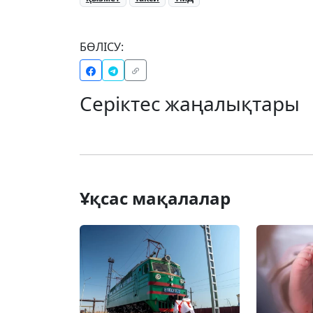
БӨЛІСУ:
Серіктес жаңалықтары
Ұқсас мақалалар