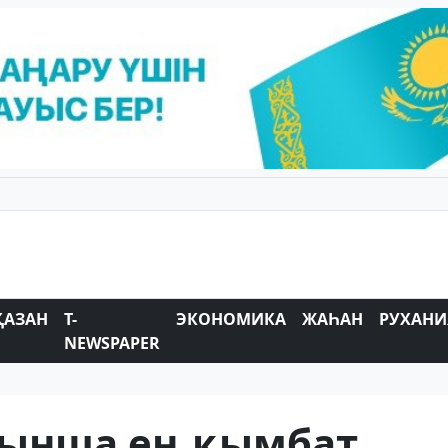
ҚАЗАН
T-
ЭКОНОМИКА
ЖАҺАН
РУХАНИ
NEWSPAPER
йынша ең қымбат