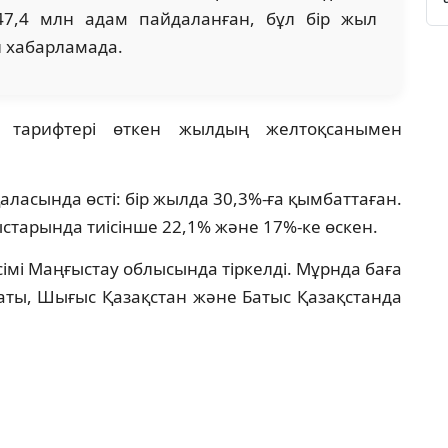
47,4 млн адам пайдаланған, бұл бір жыл
н хабарламада.
 тарифтері өткен жылдың желтоқсанымен
ласында өсті: бір жылда 30,3%-ға қымбаттаған.
старында тиісінше 22,1% және 17%-ке өскен.
імі Маңғыстау облысында тіркелді. Мұрнда баға
маты, Шығыс Қазақстан және Батыс Қазақстанда