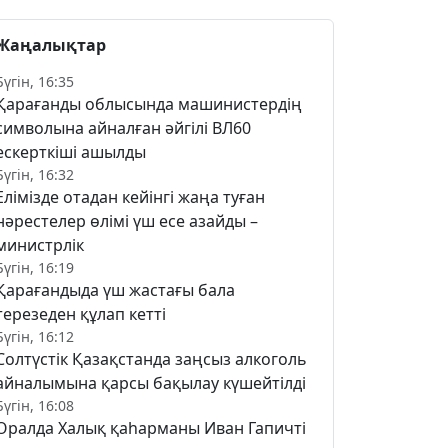
Жаңалықтар
Бүгін, 16:35
Қарағанды облысында машинистердің
символына айналған әйгілі ВЛ60
ескерткіші ашылды
Бүгін, 16:32
Елімізде отадан кейінгі жаңа туған
нәрестелер өлімі үш есе азайды –
министрлік
Бүгін, 16:19
Қарағандыда үш жастағы бала
терезеден құлап кетті
Бүгін, 16:12
Солтүстік Қазақстанда заңсыз алкоголь
айналымына қарсы бақылау күшейтілді
Бүгін, 16:08
Оралда Халық қаһарманы Иван Гапичті