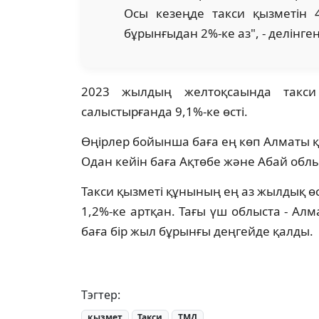
Осы кезеңде такси қызметін 
бұрынғыдан 2%-ке аз", - делінге
2023 жылдың желтоқсаында такси
салыстырғанда 9,1%-ке өсті.
Өңірлер бойынша баға ең көп Алматы қа
Одан кейін баға Ақтөбе және Абай облы
Такси қызметі құнының ең аз жылдық өс
1,2%-ке артқан. Тағы үш облыста - Ал
баға бір жыл бұрынғы деңгейде қалды.
Тэгтер:
қызмет
Такси
ТМД