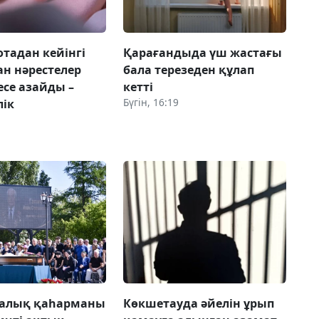
отадан кейінгі
Қарағандыда үш жастағы
ан нәрестелер
бала терезеден құлап
есе азайды –
кетті
Бүгін, 16:19
лік
Халық қаһарманы
Көкшетауда әйелін ұрып