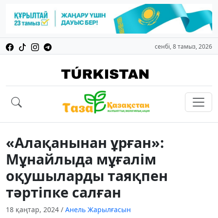
сенбі, 8 тамыз, 2026
«Алақанынан ұрған»:
Мұнайлыда мұғалім
оқушыларды таяқпен
тәртіпке салған
18 қаңтар, 2024
/
Анель Жарылғасын