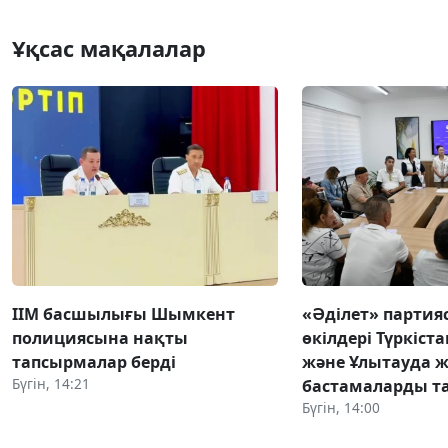
Ұқсас мақалалар
ІІМ басшылығы Шымкент
«Әділет» парти
полициясына нақты
өкілдері Түркіста
тапсырмалар берді
және Ұлытауда 
Бүгін, 14:21
бастамаларды 
Бүгін, 14:00