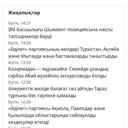
Жаңалықтар
Бүгін, 14:21
ІІМ басшылығы Шымкент полициясына нақты
тапсырмалар берді
Бүгін, 14:00
«Әділет» партиясының өкілдері Түркістан, Ақтөбе
және Ұлытауда жаңа бастамаларды таныстырды
Бүгін, 13:33
Казармадан — мұражайға: Семейде ұландық
сарбаз Абай музейінің экскурсоводы болды
Бүгін, 12:50
Әлеуметтік желіде балағат сөз айтқан Тараз
тұрғыны бес тәулікке қамалды
Бүгін, 12:26
«Әділет» партиясы Ақмола, Павлодар және
Қызылорда облыстарында сайлауалды
кездесулер өткізді