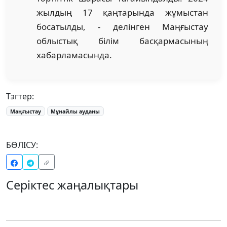
жылдың 17 қаңтарында жұмыстан
босатылды, - делінген Маңғыстау
облыстық білім басқармасының
хабарламасында.
Тэгтер:
Маңғыстау
Мұнайлы ауданы
БӨЛІСУ:
Серіктес жаңалықтары