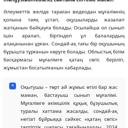
Әлеуметтік желіде тараған видеодан мұғалімнің
қолына таяқ ұстап, оқушыларды жазалап
жатқанын байқауға болады. Осылайша ол сынып
ішін аралап, біртіндеп ұл балалардың
алақанынан ұрған. Сондай-ақ тағы бір оқушының
бұрышта тұрғанын көруге болады. Облыстық білім
басқармасы мұғалімге қатаң сөгіс беріліп,
жұмыстан босатылғанын хабарлады.
Оқытушы – төрт ай жұмыс өтілі бар жас
маман, бастауыш сынып мұғалімі.
Мұғалімге әкімшілік құқық бұзушылық
туралы хаттама жасалды, сондай-ақ
негізгі бұйрыққа сәйкес «қатаң сөгіс»
тәртіптік шарасы тағайындалды. 2024