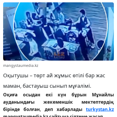
mangystaumedia.kz
Оқытушы – төрт ай жұмыс өтілі бар жас
маман, бастауыш сынып мұғалімі.
Оқиға осыдан екі күн бұрын Мұнайлы
ауданындағы жекеменшік мектептердің
бірінде болған, деп хабарлады
turkystan.kz
mangystaumedia.kz сайтына сілтеме жасап.